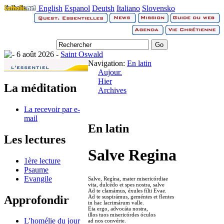
English
Espanol
Deutsh
Italiano
Slovensko
6 août 2026 -
Saint Oswald
Navigation:
En latin
Aujour.
Hier
La méditation
Archives
La recevoir par e-
mail
En latin
Les lectures
Salve Regina
1ère lecture
Psaume
Evangile
Salve, Regína, mater misericórdiae
vita, dulcédo et spes nostra, salve
Ad te clamámus, éxules fílii Evae.
Approfondir
Ad te suspirámus, geméntes et flentes
in hac lacrimárum valle.
Eia ergo, advocáta nostra,
illos tuos misericórdes óculos
L'homélie du jour
ad nos convérte.