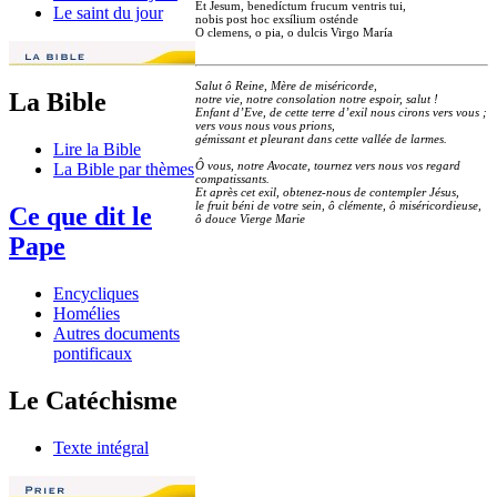
Et Jesum, benedíctum frucum ventris tui,
Le saint du jour
nobis post hoc exsílium osténde
O clemens, o pia, o dulcis Virgo María
Salut ô Reine, Mère de miséricorde,
La Bible
notre vie, notre consolation notre espoir, salut !
Enfant d’Eve, de cette terre d’exil nous cirons vers vous ;
vers vous nous vous prions,
gémissant et pleurant dans cette vallée de larmes.
Lire la Bible
Ô vous, notre Avocate, tournez vers nous vos regard
La Bible par thèmes
compatissants.
Et après cet exil, obtenez-nous de contempler Jésus,
le fruit béni de votre sein, ô clémente, ô miséricordieuse,
Ce que dit le
ô douce Vierge Marie
Pape
Encycliques
Homélies
Autres documents
pontificaux
Le Catéchisme
Texte intégral