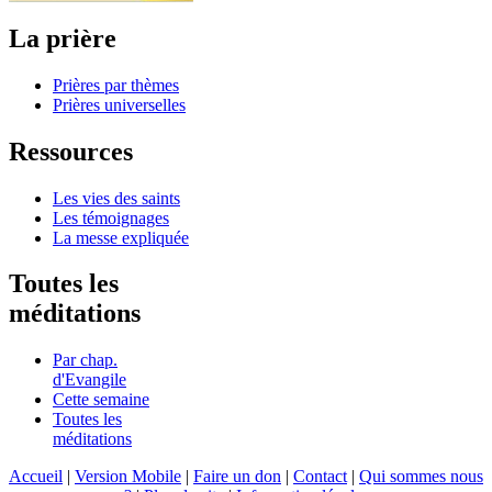
La prière
Prières par thèmes
Prières universelles
Ressources
Les vies des saints
Les témoignages
La messe expliquée
Toutes les
méditations
Par chap.
d'Evangile
Cette semaine
Toutes les
méditations
Accueil
|
Version Mobile
|
Faire un don
|
Contact
|
Qui sommes nous