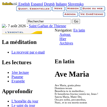
English
Espanol
Deutsh
Italiano
Slovensko
7 août 2026 -
Saint Gaétan de Thienne
Navigation:
En latin
Aujour.
Hier
La méditation
Archives
La recevoir par e-mail
En latin
Les lectures
Ave Maria
1ère lecture
Psaume
Evangile
Ave Maria, gratia plena
Dominus tecum
Approfondir
Benedicta tu in mulieribus ;
Et benedictus fructus ventris tui, Jesus !
Sancta Maria, Mater Dei,
Ora pro nobis, peccatoribus,
L'homélie du jour
Nunc, et in ora mortis nostræ.
Le saint du jour