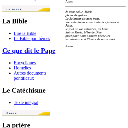
Amen
Je vous salue, Marie
pleine de grâces ;
Le Seigneur est avec vous.
La Bible
Vous êtes bénie entre toutes les femmes et
Jésus,
le fruit de vos entrailles, est béni.
Sainte Marie, Mère de Dieu,
Lire la Bible
priez pour nous pauvres pécheurs,
La Bible par thèmes
maintenant et à l’heure de notre mort.
Amen
Ce que dit le Pape
Encycliques
Homélies
Autres documents
pontificaux
Le Catéchisme
Texte intégral
La prière