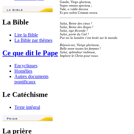
Gaude, Virgo gloriosa,
Super omnes speciosa ;
Vale, o valde decora
Et pro nobis Cristum exora.
La Bible
Salut, Reine des cieux !
Salut, Reine des Anges !
Salut, tige féconde !
Salut, porte du Ciel !
Lire la Bible
Par toi la lumière s’est levée sur le monde.
La Bible par thèmes
Réjouis-toi, Vierge glorieuse,
Belle entre toutes les femmes !
Ce que dit le Pape
Salut, splendeur radieuse,
Implore le Christ pour nous.
Encycliques
Homélies
Autres documents
pontificaux
Le Catéchisme
Texte intégral
La prière