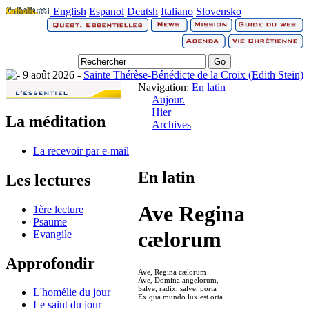
English
Espanol
Deutsh
Italiano
Slovensko
9 août 2026 -
Sainte Thérèse-Bénédicte de la Croix (Edith Stein)
Navigation:
En latin
Aujour.
Hier
La méditation
Archives
La recevoir par e-mail
En latin
Les lectures
Ave Regina
1ère lecture
Psaume
cælorum
Evangile
Approfondir
Ave, Regina cælorum
Ave, Domina angelorum,
Salve, radix, salve, porta
L'homélie du jour
Ex qua mundo lux est orta.
Le saint du jour