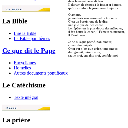
dans le secret, avec délices.
Il dit tant de choses à la fois,et si douces,
qu’on voudrait le prononcer toujours.
O amour,
je voudrais sans cesse redire ton nom
La Bible
C’est un besoin que de le dire,
une joie que de l’entendre.
Le répéter est la plus douce des mélodies,
il fait battre le coeur, il l’émeut saintement,
Lire la Bible
il l’embrasse.
La Bible par thèmes
Je ne suis que péché, non-amour,
convoitise, mépris.
O toi qui n’est que grâce, tout-amour,
Ce que dit le Pape
don gratuit, miséricorde,
sauve-moi, envahis-moi, comble-moi.
Encycliques
Homélies
Autres documents pontificaux
Le Catéchisme
Texte intégral
La prière