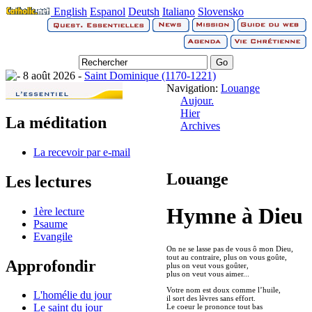
English
Espanol
Deutsh
Italiano
Slovensko
8 août 2026 -
Saint Dominique (1170-1221)
Navigation:
Louange
Aujour.
Hier
La méditation
Archives
La recevoir par e-mail
Louange
Les lectures
Hymne à Dieu
1ère lecture
Psaume
Evangile
On ne se lasse pas de vous ô mon Dieu,
tout au contraire, plus on vous goûte,
Approfondir
plus on veut vous goûter,
plus on veut vous aimer...
Votre nom est doux comme l’huile,
L'homélie du jour
il sort des lèvres sans effort.
Le saint du jour
Le coeur le prononce tout bas