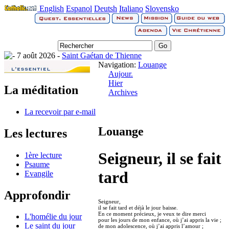
English
Espanol
Deutsh
Italiano
Slovensko
7 août 2026 -
Saint Gaétan de Thienne
Navigation:
Louange
Aujour.
Hier
La méditation
Archives
La recevoir par e-mail
Louange
Les lectures
Seigneur, il se fait
1ère lecture
Psaume
tard
Evangile
Approfondir
Seigneur,
il se fait tard et déjà le jour baisse.
En ce moment précieux, je veux te dire merci
L'homélie du jour
pour les jours de mon enfance, où j’ai appris la vie ;
Le saint du jour
de mon adolescence, où j’ai appris l’amour ;