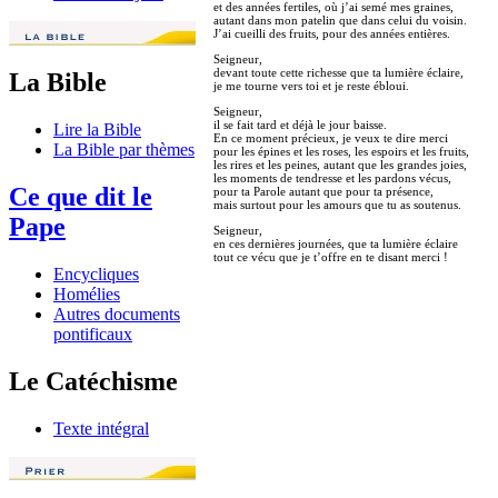
et des années fertiles, où j’ai semé mes graines,
autant dans mon patelin que dans celui du voisin.
J’ai cueilli des fruits, pour des années entières.
Seigneur,
devant toute cette richesse que ta lumière éclaire,
La Bible
je me tourne vers toi et je reste ébloui.
Seigneur,
il se fait tard et déjà le jour baisse.
Lire la Bible
En ce moment précieux, je veux te dire merci
La Bible par thèmes
pour les épines et les roses, les espoirs et les fruits,
les rires et les peines, autant que les grandes joies,
les moments de tendresse et les pardons vécus,
Ce que dit le
pour ta Parole autant que pour ta présence,
mais surtout pour les amours que tu as soutenus.
Pape
Seigneur,
en ces dernières journées, que ta lumière éclaire
tout ce vécu que je t’offre en te disant merci !
Encycliques
Homélies
Autres documents
pontificaux
Le Catéchisme
Texte intégral