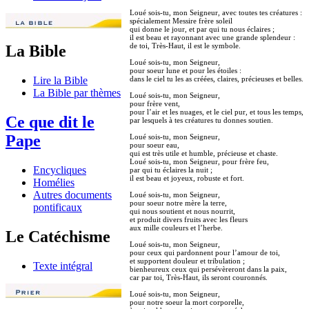
Loué sois-tu, mon Seigneur, avec toutes tes créatures :
spécialement Messire frère soleil
qui donne le jour, et par qui tu nous éclaires ;
il est beau et rayonnant avec une grande splendeur :
de toi, Très-Haut, il est le symbole.
La Bible
Loué sois-tu, mon Seigneur,
pour soeur lune et pour les étoiles :
dans le ciel tu les as créées, claires, précieuses et belles.
Lire la Bible
La Bible par thèmes
Loué sois-tu, mon Seigneur,
pour frère vent,
pour l’air et les nuages, et le ciel pur, et tous les temps,
Ce que dit le
par lesquels à tes créatures tu donnes soutien.
Pape
Loué sois-tu, mon Seigneur,
pour soeur eau,
qui est très utile et humble, précieuse et chaste.
Loué sois-tu, mon Seigneur, pour frère feu,
Encycliques
par qui tu éclaires la nuit ;
il est beau et joyeux, robuste et fort.
Homélies
Autres documents
Loué sois-tu, mon Seigneur,
pour soeur notre mère la terre,
pontificaux
qui nous soutient et nous nourrit,
et produit divers fruits avec les fleurs
aux mille couleurs et l’herbe.
Le Catéchisme
Loué sois-tu, mon Seigneur,
pour ceux qui pardonnent pour l’amour de toi,
et supportent douleur et tribulation ;
Texte intégral
bienheureux ceux qui persévèreront dans la paix,
car par toi, Très-Haut, ils seront couronnés.
Loué sois-tu, mon Seigneur,
pour notre soeur la mort corporelle,