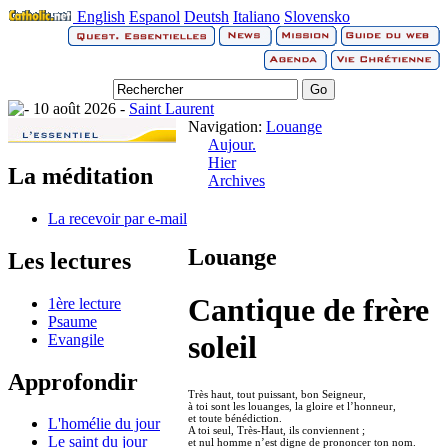
English
Espanol
Deutsh
Italiano
Slovensko
10 août 2026 -
Saint Laurent
Navigation:
Louange
Aujour.
Hier
La méditation
Archives
La recevoir par e-mail
Louange
Les lectures
Cantique de frère
1ère lecture
Psaume
soleil
Evangile
Approfondir
Très haut, tout puissant, bon Seigneur,
à toi sont les louanges, la gloire et l’honneur,
et toute bénédiction.
L'homélie du jour
A toi seul, Très-Haut, ils conviennent ;
Le saint du jour
et nul homme n’est digne de prononcer ton nom.