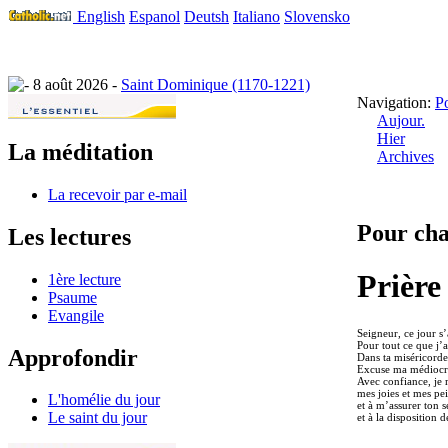
English
Espanol
Deutsh
Italiano
Slovensko
8 août 2026 -
Saint Dominique (1170-1221)
Navigation:
P
Aujour.
Hier
La méditation
Archives
La recevoir par e-mail
Pour ch
Les lectures
Prière
1ère lecture
Psaume
Evangile
Seigneur, ce jour s’
Pour tout ce que j’a
Approfondir
Dans ta miséricorde
Excuse ma médiocrit
Avec confiance, je 
mes joies et mes pe
L'homélie du jour
et à m’assurer ton 
Le saint du jour
et à la disposition 