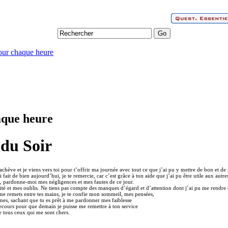
our chaque heure
aque heure
 du Soir
achève et je viens vers toi pour t’offrir ma journée avec tout ce que j’ai pu y mettre de bon et d
i fait de bien aujourd’hui, je te remercie, car c’est grâce à ton aide que j’ai pu être utile aux autre
, pardonne-moi mes négligences et mes fautes de ce jour.
é et mes oublis. Ne tiens pas compte des manques d’égard et d’attention dont j’ai pu me rendre
me remets entre tes mains, je te confie mon sommeil, mes pensées,
ines, sachant que tu es prêt à me pardonner mes faiblesse
secours pour que demain je puisse me remettre à ton service
de tous ceux qui me sont chers.