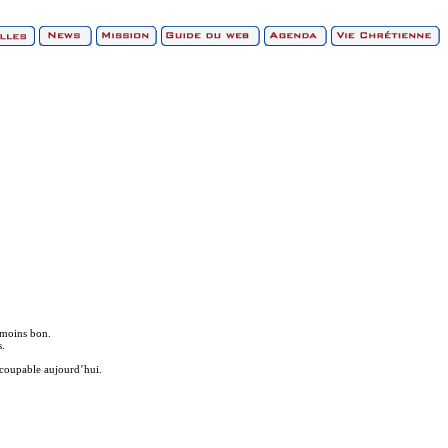
e moins bon.
s.
 coupable aujourd’hui.