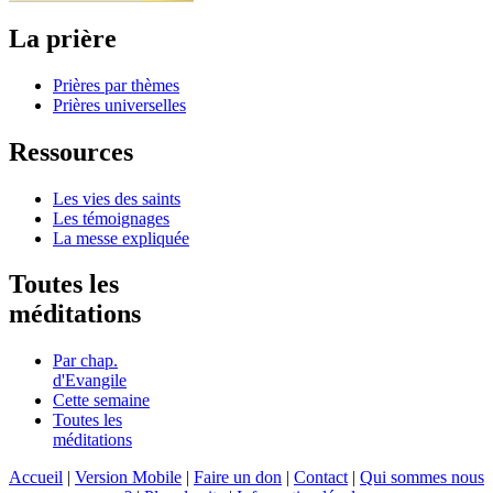
La prière
Prières par thèmes
Prières universelles
Ressources
Les vies des saints
Les témoignages
La messe expliquée
Toutes les
méditations
Par chap.
d'Evangile
Cette semaine
Toutes les
méditations
Accueil
|
Version Mobile
|
Faire un don
|
Contact
|
Qui sommes nous