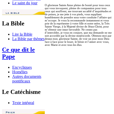
Le saint du jour
O glorieuse Sainte Anne pleine de bonté pour tous ceux
qui vous invoquent, pleine de compassion pour tous
ceux qui souffrent, me trouvant accablé d’inquiétudes et
de peines, je me jette à vos pieds, vous suppliant
humblement de prendre sous votre conduite l’affaire qui
m’occupe. Je vous la recommande instamment et vous
La Bible
prie de la représenter à votre fille et notre mère, la Très
Sainte Vierge, à la Majesté divine de Jésus-Christ, pour
m’obtenir une issue favorable. Ne cessez pas
d’intercéder, je vous en conjure, que ma demande ne me
Lire la Bible
soit accordée par la divine miséricorde. Obtenez-moi par
La Bible par thèmes
dessus tout, glorieuse Sainte, de voir un jour mon Dieu
face à face pour le louer, le bénie et l’aimer avec vous,
avec Marie et avec tous les élus.
Ce que dit le
Pape
Encycliques
Homélies
Autres documents
pontificaux
Le Catéchisme
Texte intégral