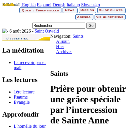
English
Espanol
Deutsh
Italiano
Slovensko
6 août 2026 -
Saint Oswald
Navigation:
Saints
Aujour.
Hier
La méditation
Archives
La recevoir par e-
mail
Saints
Les lectures
Prière pour obtenir
1ère lecture
une grâce spéciale
Psaume
Evangile
par l’intercession
Approfondir
de Sainte Anne
L'homélie du jour