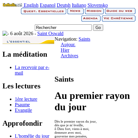
English
Espanol
Deutsh
Italiano
Slovensko
6 août 2026 -
Saint Oswald
Navigation:
Saints
Aujour.
Hier
La méditation
Archives
La recevoir par e-
mail
Saints
Les lectures
Au premier rayon
1ère lecture
du jour
Psaume
Evangile
Approfondir
Dès le premier rayon du jour,
dès que je m’éveille,
ô Dieu fort, viens à moi,
demeure avec moi,
L'homélie du jour
gouverne mes pensées,