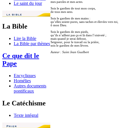
mes paroles et mes actes.
Le saint du jour
Sois le gardien de tout mon corps,
de tous mes sens.
Sois le gardien de mes mains :
qu’elles soient pures, sans taches et élevées vers toi,
La Bible
ô mon Dieu.
Sois le gardien de mes pieds,
qu’ils n’aillent pas ça et là dans l’oisiveté ;
Lire la Bible
mais quand je serai debout,
Seigneur, pour le travail ou la prière,
La Bible par thèmes
sois le gardien de mes lèvres.
Auteur : Saint Jean Gualbert
Ce que dit le
Pape
Encycliques
Homélies
Autres documents
pontificaux
Le Catéchisme
Texte intégral