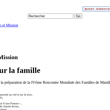
n et Mission
Mission
ur la famille
de la préparation de la IVème Rencontre Mondiale des Familles de Manill
ernité au ciel et sur la terre,
ie,
 « né d’une Femme »,
 de charité divine,
vienne