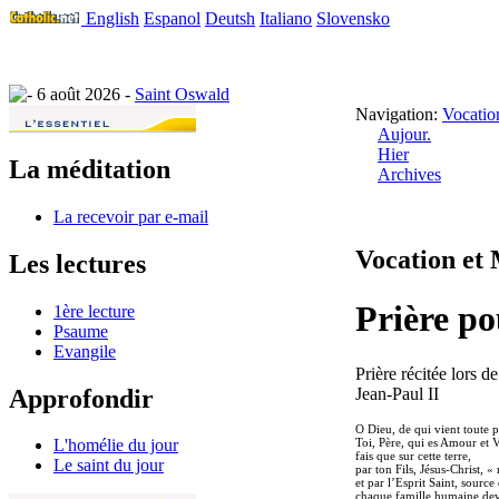
English
Espanol
Deutsh
Italiano
Slovensko
6 août 2026 -
Saint Oswald
Navigation:
Vocatio
Aujour.
Hier
La méditation
Archives
La recevoir par e-mail
Vocation et 
Les lectures
Prière po
1ère lecture
Psaume
Evangile
Prière récitée lors 
Approfondir
Jean-Paul II
O Dieu, de qui vient toute pat
Toi, Père, qui es Amour et V
L'homélie du jour
fais que sur cette terre,
Le saint du jour
par ton Fils, Jésus-Christ,
et par l’Esprit Saint, source
chaque famille humaine de