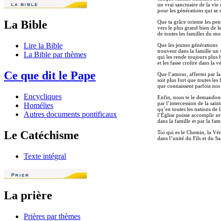
un vrai sanctuaire de la vie
pour les générations qui se 
La Bible
Que ta grâce oriente les pen
vers le plus grand bien de le
de toutes les familles du m
Lire la Bible
Que les jeunes générations
trouvent dans la famille un 
La Bible par thèmes
qui les rende toujours plus
et les fasse croître dans la v
Ce que dit le Pape
Que l’amour, affermi par la
soit plus fort que toutes les f
que connaissent parfois nos 
Encycliques
Enfin, nous te le demandon
par l’intercession de la sain
Homélies
qu’en toutes les nations de l
Autres documents pontificaux
l’Église puisse accomplir av
dans la famille et par la fami
Le Catéchisme
Toi qui es le Chemin, la Véri
dans l’unité du Fils et du S
Texte intégral
La prière
Prières par thèmes