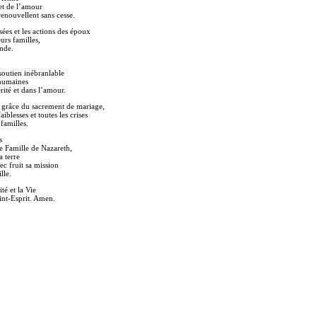
 et de l’amour
renouvellent sans cesse.
sées et les actions des époux
urs familles,
onde.
soutien inébranlable
 humaines
érité et dans l’amour.
 grâce du sacrement de mariage,
aiblesses et toutes les crises
familles.
s
te Famille de Nazareth,
a terre
ec fruit sa mission
lle.
té et la Vie
aint-Esprit. Amen.