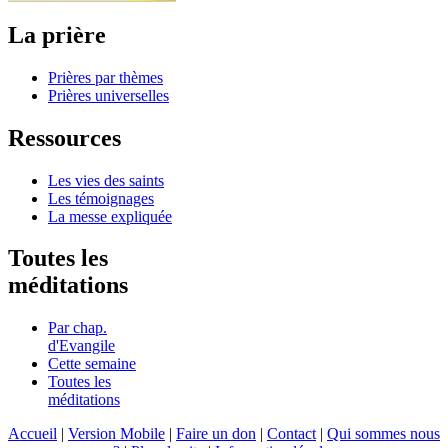
La prière
Prières par thèmes
Prières universelles
Ressources
Les vies des saints
Les témoignages
La messe expliquée
Toutes les
méditations
Par chap.
d'Evangile
Cette semaine
Toutes les
méditations
Accueil
|
Version Mobile
|
Faire un don
|
Contact
|
Qui sommes nous