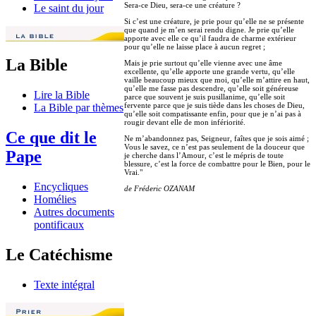
Sera-ce Dieu, sera-ce une créature ?
Le saint du jour
Si c’est une créature, je prie pour qu’elle ne se présente
que quand je m’en serai rendu digne. Je prie qu’elle
apporte avec elle ce qu’il faudra de charme extérieur
pour qu’elle ne laisse place à aucun regret ;
La Bible
Mais je prie surtout qu’elle vienne avec une âme
excellente, qu’elle apporte une grande vertu, qu’elle
vaille beaucoup mieux que moi, qu’elle m’attire en haut,
qu’elle me fasse pas descendre, qu’elle soit généreuse
Lire la Bible
parce que souvent je suis pusillanime, qu’elle soit
fervente parce que je suis tiède dans les choses de Dieu,
La Bible par thèmes
qu’elle soit compatissante enfin, pour que je n’ai pas à
rougir devant elle de mon infériorité.
Ce que dit le
Ne m’abandonnez pas, Seigneur, faîtes que je sois aimé ;
Vous le savez, ce n’est pas seulement de la douceur que
Pape
je cherche dans l’Amour, c’est le mépris de toute
blessure, c’est la force de combattre pour le Bien, pour le
Vrai."
Encycliques
de Fréderic OZANAM
Homélies
Autres documents
pontificaux
Le Catéchisme
Texte intégral