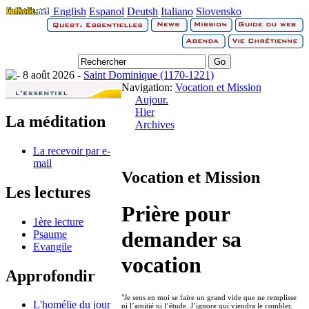
English
Espanol
Deutsh
Italiano
Slovensko
8 août 2026 -
Saint Dominique (1170-1221)
Navigation:
Vocation et Mission
Aujour.
Hier
La méditation
Archives
La recevoir par e-
mail
Vocation et Mission
Les lectures
Prière pour
1ère lecture
demander sa
Psaume
Evangile
vocation
Approfondir
"Je sens en moi se faire un grand vide que ne remplisse
L'homélie du jour
ni l’amitié ni l’étude. J’ignore qui viendra le combler.