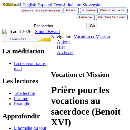
English
Espanol
Deutsh
Italiano
Slovensko
6 août 2026 -
Saint Oswald
Navigation:
Vocation et Mission
Aujour.
Hier
La méditation
Archives
La recevoir par e-
mail
Vocation et Mission
Les lectures
Prière pour les
1ère lecture
vocations au
Psaume
Evangile
sacerdoce (Benoit
Approfondir
XVI)
L'homélie du jour