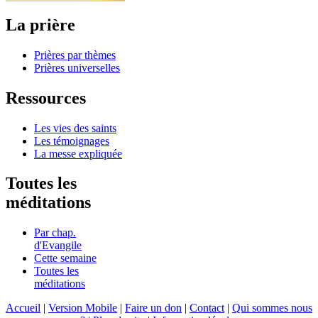
La prière
Prières par thèmes
Prières universelles
Ressources
Les vies des saints
Les témoignages
La messe expliquée
Toutes les
méditations
Par chap.
d'Evangile
Cette semaine
Toutes les
méditations
Accueil
|
Version Mobile
|
Faire un don
|
Contact
|
Qui sommes nous