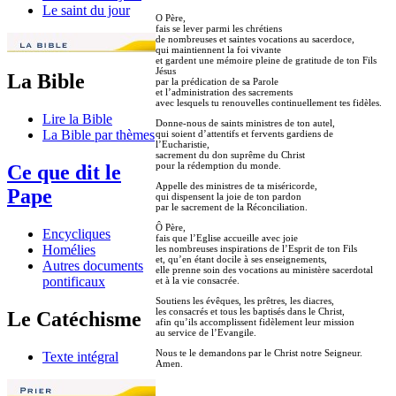
Le saint du jour
O Père,
fais se lever parmi les chrétiens
de nombreuses et saintes vocations au sacerdoce,
qui maintiennent la foi vivante
et gardent une mémoire pleine de gratitude de ton Fils
Jésus
La Bible
par la prédication de sa Parole
et l’administration des sacrements
avec lesquels tu renouvelles continuellement tes fidèles.
Lire la Bible
Donne-nous de saints ministres de ton autel,
La Bible par thèmes
qui soient d’attentifs et fervents gardiens de
l’Eucharistie,
sacrement du don suprême du Christ
pour la rédemption du monde.
Ce que dit le
Appelle des ministres de ta miséricorde,
Pape
qui dispensent la joie de ton pardon
par le sacrement de la Réconciliation.
Ô Père,
Encycliques
fais que l’Eglise accueille avec joie
Homélies
les nombreuses inspirations de l’Esprit de ton Fils
et, qu’en étant docile à ses enseignements,
Autres documents
elle prenne soin des vocations au ministère sacerdotal
pontificaux
et à la vie consacrée.
Soutiens les évêques, les prêtres, les diacres,
les consacrés et tous les baptisés dans le Christ,
Le Catéchisme
afin qu’ils accomplissent fidèlement leur mission
au service de l’Evangile.
Nous te le demandons par le Christ notre Seigneur.
Texte intégral
Amen.