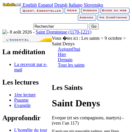
English
Espanol
Deutsh
Italiano
Slovensko
8 août 2026 -
Saint Dominique (1170-1221)
Vous �tes ici :
Les saints > 9 octobre >
Saint Denys
Aujourd'hui
La méditation
Hier
Demain
La recevoir par e-
Tous les saints
mail
Les lectures
Les Saints
1ère lecture
Psaume
Saint Denys
Evangile
Approfondir
Eveque (et ses compagnons, martyrs) -
(vers l’an 117)
L'homélie du jour
D’après une très respectable tradition, saint Denis,