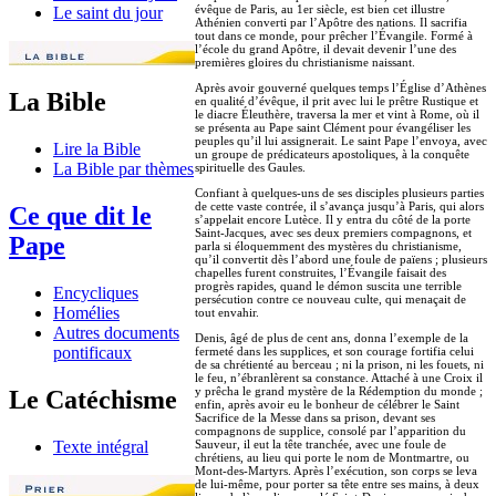
évêque de Paris, au 1er siècle, est bien cet illustre
Le saint du jour
Athénien converti par l’Apôtre des nations. Il sacrifia
tout dans ce monde, pour prêcher l’Évangile. Formé à
l’école du grand Apôtre, il devait devenir l’une des
premières gloires du christianisme naissant.
Après avoir gouverné quelques temps l’Église d’Athènes
La Bible
en qualité d’évêque, il prit avec lui le prêtre Rustique et
le diacre Éleuthère, traversa la mer et vint à Rome, où il
se présenta au Pape saint Clément pour évangéliser les
peuples qu’il lui assignerait. Le saint Pape l’envoya, avec
Lire la Bible
un groupe de prédicateurs apostoliques, à la conquête
La Bible par thèmes
spirituelle des Gaules.
Confiant à quelques-uns de ses disciples plusieurs parties
de cette vaste contrée, il s’avança jusqu’à Paris, qui alors
Ce que dit le
s’appelait encore Lutèce. Il y entra du côté de la porte
Saint-Jacques, avec ses deux premiers compagnons, et
Pape
parla si éloquemment des mystères du christianisme,
qu’il convertit dès l’abord une foule de païens ; plusieurs
chapelles furent construites, l’Évangile faisait des
progrès rapides, quand le démon suscita une terrible
Encycliques
persécution contre ce nouveau culte, qui menaçait de
Homélies
tout envahir.
Autres documents
Denis, âgé de plus de cent ans, donna l’exemple de la
pontificaux
fermeté dans les supplices, et son courage fortifia celui
de sa chrétienté au berceau ; ni la prison, ni les fouets, ni
le feu, n’ébranlèrent sa constance. Attaché à une Croix il
y prêcha le grand mystère de la Rédemption du monde ;
Le Catéchisme
enfin, après avoir eu le bonheur de célébrer le Saint
Sacrifice de la Messe dans sa prison, devant ses
compagnons de supplice, consolé par l’apparition du
Sauveur, il eut la tête tranchée, avec une foule de
Texte intégral
chrétiens, au lieu qui porte le nom de Montmartre, ou
Mont-des-Martyrs. Après l’exécution, son corps se leva
de lui-même, pour porter sa tête entre ses mains, à deux