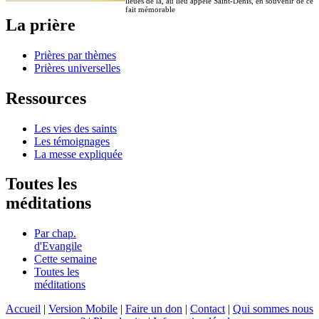
lieues de là, au lieu appelé Saint-Denis, en souvenir de ce
fait mémorable
La prière
Prières par thèmes
Prières universelles
Ressources
Les vies des saints
Les témoignages
La messe expliquée
Toutes les
méditations
Par chap.
d'Evangile
Cette semaine
Toutes les
méditations
Accueil
|
Version Mobile
|
Faire un don
|
Contact
|
Qui sommes nous