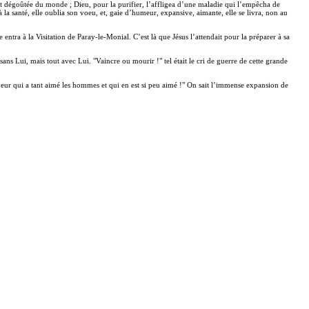
nt dégoûtée du monde ; Dieu, pour la purifier, l’affligea d’une maladie qui l’empêcha de
la santé, elle oublia son voeu, et, gaie d’humeur, expansive, aimante, elle se livra, non au
ntra à la Visitation de Paray-le-Monial. C’est là que Jésus l’attendait pour la préparer à sa
 sans Lui, mais tout avec Lui. "Vaincre ou mourir !" tel était le cri de guerre de cette grande
Coeur qui a tant aimé les hommes et qui en est si peu aimé !" On sait l’immense expansion de