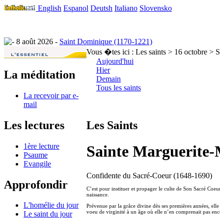
English
Espanol
Deutsh
Italiano
Slovensko
8 août 2026 -
Saint Dominique (1170-1221)
Vous �tes ici :
Les saints > 16 octobre > 
Aujourd'hui
Hier
La méditation
Demain
Tous les saints
La recevoir par e-
mail
Les lectures
Les Saints
1ère lecture
Sainte Marguerite-
Psaume
Evangile
Confidente du Sacré-Coeur (1648-1690)
Approfondir
C’est pour instituer et propager le culte de Son Sacré Coeu
naissance.
L'homélie du jour
Prévenue par la grâce divine dès ses premières années, elle c
voeu de virginité à un âge où elle n’en comprenait pas enc
Le saint du jour