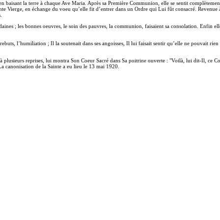
re, en baisant la terre à chaque Ave Maria. Après sa Première Communion, elle se sentit complèteme
inte Vierge, en échange du voeu qu’elle fit d’entrer dans un Ordre qui Lui fût consacré. Revenue à 
.
nes ; les bonnes oeuvres, le soin des pauvres, la communion, faisaient sa consolation. Enfin elle e
buts, l’humiliation ; Il la soutenait dans ses angoisses, Il lui faisait sentir qu’elle ne pouvait rien
 plusieurs reprises, lui montra Son Coeur Sacré dans Sa poitrine ouverte : "Voilà, lui dit-Il, ce 
La canonisation de la Sainte a eu lieu le 13 mai 1920.