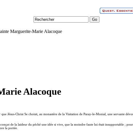
Sainte Marguerite-Marie Alacoque
Marie Alacoque
r que Jésus-Christ Se choisit, au monastère de la Visitation de Paray-le-Monial, une servante dév
onçut de la laideur du péché une idée si vive, que la moindre faute lui était insupportable ; pour l’a
ore la portée.