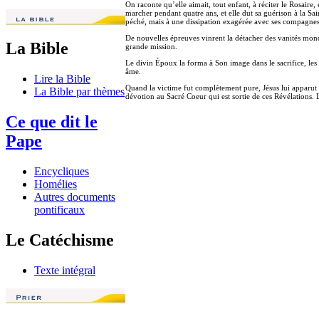
On raconte qu’elle aimait, tout enfant, à réciter le Rosai
marcher pendant quatre ans, et elle dut sa guérison à la Sa
péché, mais à une dissipation exagérée avec ses compagnes
De nouvelles épreuves vinrent la détacher des vanités mondai
La Bible
grande mission.
Le divin Époux la forma à Son image dans le sacrifice, les re
âme.
Lire la Bible
Quand la victime fut complètement pure, Jésus lui apparut à
La Bible par thèmes
dévotion au Sacré Coeur qui est sortie de ces Révélations. 
Ce que dit le
Pape
Encycliques
Homélies
Autres documents
pontificaux
Le Catéchisme
Texte intégral