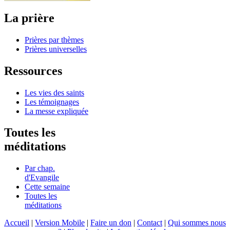
La prière
Prières par thèmes
Prières universelles
Ressources
Les vies des saints
Les témoignages
La messe expliquée
Toutes les
méditations
Par chap.
d'Evangile
Cette semaine
Toutes les
méditations
Accueil
|
Version Mobile
|
Faire un don
|
Contact
|
Qui sommes nous