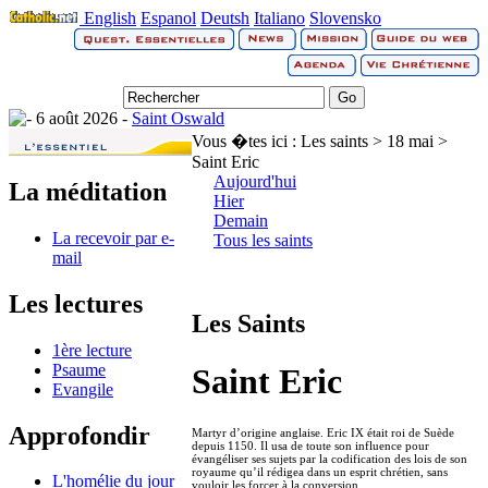
English
Espanol
Deutsh
Italiano
Slovensko
6 août 2026 -
Saint Oswald
Vous �tes ici :
Les saints > 18 mai >
Saint Eric
Aujourd'hui
La méditation
Hier
Demain
La recevoir par e-
Tous les saints
mail
Les lectures
Les Saints
1ère lecture
Psaume
Saint Eric
Evangile
Approfondir
Martyr d’origine anglaise. Eric IX était roi de Suède
depuis 1150. Il usa de toute son influence pour
évangéliser ses sujets par la codification des lois de son
royaume qu’il rédigea dans un esprit chrétien, sans
L'homélie du jour
vouloir les forcer à la conversion.