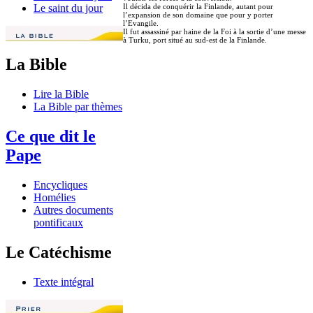
Il décida de conquérir la Finlande, autant pour
Le saint du jour
l’expansion de son domaine que pour y porter
l’Evangile.
Il fut assassiné par haine de la Foi à la sortie d’une messe
à Turku, port situé au sud-est de la Finlande.
La Bible
Lire la Bible
La Bible par thèmes
Ce que dit le
Pape
Encycliques
Homélies
Autres documents
pontificaux
Le Catéchisme
Texte intégral