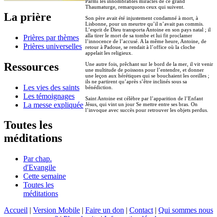
Parmi les innombrables miracles de ce grand
Thaumaturge, remarquons ceux qui suivent.
La prière
Son père avait été injustement condamné à mort, à
Lisbonne, pour un meurtre qu’il n’avait pas commis.
L’esprit de Dieu transporta Antoine en son pays natal ; il
alla tirer le mort de sa tombe et lui fit proclamer
Prières par thèmes
l’innocence de l’accusé. A la même heure, Antoine, de
Prières universelles
retour à Padoue, se rendait à l’office où la cloche
appelait les religieux.
Ressources
Une autre fois, prêchant sur le bord de la mer, il vit venir
une multitude de poissons pour l’entendre, et donner
une leçon aux hérétiques qui se bouchaient les oreilles ;
ils ne partirent qu’après s’être inclinés sous sa
Les vies des saints
bénédiction.
Les témoignages
Saint Antoine est célèbre par l’apparition de l’Enfant
La messe expliquée
Jésus, qui vint un jour Se mettre entre ses bras. On
l’invoque avec succès pour retrouver les objets perdus.
Toutes les
méditations
Par chap.
d'Evangile
Cette semaine
Toutes les
méditations
Accueil
|
Version Mobile
|
Faire un don
|
Contact
|
Qui sommes nous