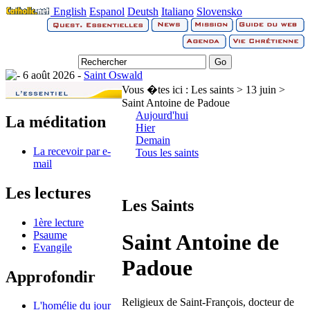
English
Espanol
Deutsh
Italiano
Slovensko
6 août 2026 -
Saint Oswald
Vous �tes ici :
Les saints > 13 juin >
Saint Antoine de Padoue
Aujourd'hui
La méditation
Hier
Demain
La recevoir par e-
Tous les saints
mail
Les lectures
Les Saints
1ère lecture
Psaume
Saint Antoine de
Evangile
Padoue
Approfondir
Religieux de Saint-François, docteur de
L'homélie du jour