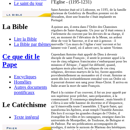
l’Eglise - (1195-1231)
Le saint du jour
Saint Antoine était né à Lisbonne, en 1195, de la famille
glorieuse de Godefroy de Bouillon premier roi de
Jérusalem, dont une branche s’était implantée en
Portugal.
La Bible
A quinze ans, il entra dans l’Ordre des Chanoines
réguliers de Saint-Augustin. Un jour qu’il était retenu à
l’infirmerie du couvent par les devoirs de sa charge, il
eut, au moment de l’élévation de la Messe, un ardent
Lire la Bible
désir de voir le Sauveur, et il se mit à genoux : ô
La Bible par thèmes
merveille ! Les murs de l’église s’entr’ouvrent et lui
laissent voir l’autel, où il adore ravi, la sainte Victime.
Cependant Antoine était appelé de Dieu à devenir
Ce que dit le
disciple de saint François ; il sentit le premier appel à la
vue de cinq religieux franciscains s’embarquant pour les
Pape
missions d’Afrique ; l’appel fut définitif, quand,
quelques mois plus tard, les reliques de ces cinq
religieux, devenus martyrs de la foi, furent apportées
providentiellement au monastère où il vivait. Antoine se
Encycliques
sentit dès lors irrésistiblement entraîné vers un Ordre où
Homélies
il pourrait donner son sang pour Jésus-Christ. Il arriva en
Italie avant la mort de saint François.
Autres documents
pontificaux
Placé à la cuisine d’un couvent, il fut un jour appelé par
son supérieur pour prêcher, sans préparation, à la
communauté. Il commença simplement ; mais bientôt il
s’éleva à une telle hauteur de doctrine et d’éloquence,
Le Catéchisme
qu’il émerveilla toute l’assemblée. L’Esprit-Saint, qui
transforma les Apôtres, avait rempli l’humble Antoine.
Dès lors il occupe les grandes charges de l’Ordre, il
Texte intégral
évangélise les villes et les campagnes, enseigne dans les
universités de Montpellier, de Toulouse, de Bologne et
de Padoue. Par ses prédications accompagnées de
prodiges, il mérite le surnom de Marteau des hérétiques.