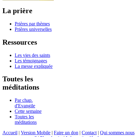
La prière
Prières par thèmes
Prières universelles
Ressources
Les vies des saints
Les témoignages
La messe expliquée
Toutes les
méditations
Par chap.
d'Evangile
Cette semaine
Toutes les
méditations
Accueil
|
Version Mobile
|
Faire un don
|
Contact
|
Qui sommes nous