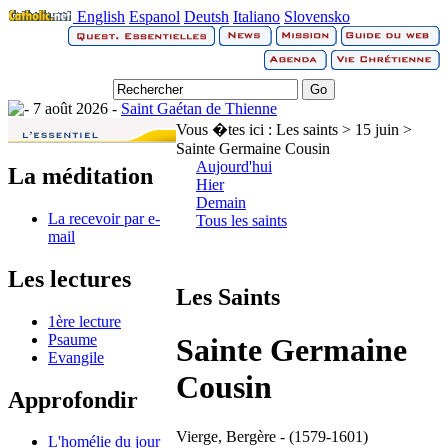
English
Espanol
Deutsh
Italiano
Slovensko
7 août 2026 -
Saint Gaétan de Thienne
Vous �tes ici :
Les saints > 15 juin >
Sainte Germaine Cousin
Aujourd'hui
La méditation
Hier
Demain
La recevoir par e-
Tous les saints
mail
Les lectures
Les Saints
1ère lecture
Psaume
Sainte Germaine
Evangile
Cousin
Approfondir
Vierge, Bergère - (1579-1601)
L'homélie du jour