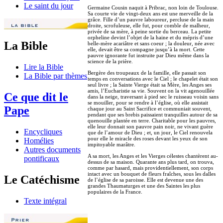
Le saint du jour
Germaine Cousin naquit à Pribrac, non loin de Toulouse.
Sa courte vie de vingt-deux ans est une merveille de la
grâce. Fille d’un pauvre laboureur, percluse de la main
droite, scrofuleuse, elle fut, pour comble de malheur,
privée de sa mère, à peine sortie du berceau. La petite
orpheline devint l’objet de la haine et du mépris d’une
La Bible
belle-mère acariâtre et sans coeur ; la douleur, née avec
elle, devait être sa compagne jusqu’à la mort. Cette
pauvre ignorante fut instruite par Dieu même dans la
science de la prière.
Lire la Bible
Bergère des troupeaux de la famille, elle passait son
La Bible par thèmes
temps en conversations avec le Ciel ; le chapelet était son
seul livre ; la Sainte Vierge était sa Mère, les Anges ses
amis, l’Eucharistie sa vie. Souvent on la vit agenouillée
Ce que dit le
dans la neige, traversant à pied sec le ruisseau voisin sans
se mouiller, pour se rendre à l’église, où elle assistait
Pape
chaque jour au Saint Sacrifice et communiait souvent,
pendant que ses brebis paissaient tranquilles autour de sa
quenouille plantée en terre. Charitable pour les pauvres,
elle leur donnait son pauvre pain noir, ne vivant guère
Encycliques
que de l’amour de Dieu ; et, un jour, le Ciel renouvela
pour elle le miracle des roses devant les yeux de son
Homélies
impitoyable marâtre.
Autres documents
A sa mort, les Anges et les Vierges célestes chantèrent au-
pontificaux
dessus de sa maison. Quarante ans plus tard, on trouva,
comme par hasard, mais providentiellement, son corps
intact avec un bouquet de fleurs fraîches, sous les dalles
Le Catéchisme
de l’église de sa paroisse. Elle est devenue une des
grandes Thaumaturges et une des Saintes les plus
populaires de la France.
Texte intégral