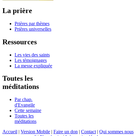
La prière
Prières par thèmes
Prières universelles
Ressources
Les vies des saints
Les témoignages
La messe expliquée
Toutes les
méditations
Par chap.
d'Evangile
Cette semaine
Toutes les
méditations
Accueil
|
Version Mobile
|
Faire un don
|
Contact
|
Qui sommes nous