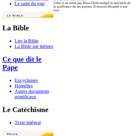
Celui ci ne renia pas Jésus-Christ malgré le spectacle de
Le saint du jour
la souffrance de ses parents. Il mourut décapité à son
tour.
La Bible
Lire la Bible
La Bible par thèmes
Ce que dit le
Pape
Encycliques
Homélies
Autres documents
pontificaux
Le Catéchisme
Texte intégral