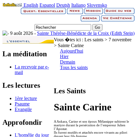
English
Espanol
Deutsh
Italiano
Slovensko
9 août 2026 -
Sainte Thérèse-Bénédicte de la Croix (Edith Stein)
Vous �tes ici :
Les saints > 7 novembre
> Sainte Carine
Aujourd'hui
La méditation
Hier
Demain
La recevoir par e-
Tous les saints
mail
Les lectures
Les Saints
1ère lecture
Psaume
Sainte Carine
Evangile
Approfondir
A Ankara, Carine et son époux Mélassippe subirent le
martyre durant la persécution de l’empereur Julien
l’Apostat.
Ils furent mutilés et attachés encore vivants au pilori
L'homélie du jour
devant leur fils Antoine.