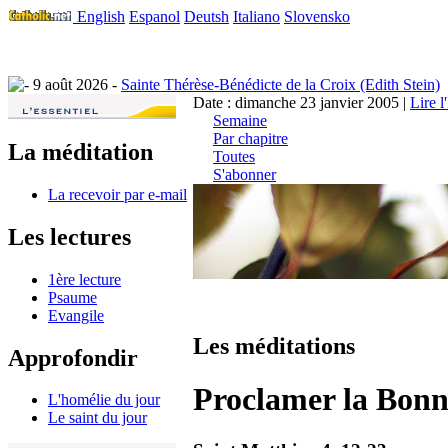
English
Espanol
Deutsh
Italiano
Slovensko
9 août 2026 -
Sainte Thérèse-Bénédicte de la Croix (Edith Stein)
Date : dimanche 23 janvier 2005 |
Lire l
Semaine
Par chapitre
La méditation
Toutes
S'abonner
La recevoir par e-mail
Les lectures
1ère lecture
Psaume
Evangile
Les méditations
Approfondir
Proclamer la Bonn
L'homélie du jour
Le saint du jour