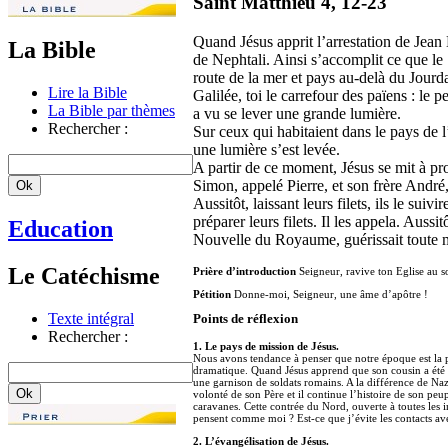
Saint Matthieu 4, 12-23
Quand Jésus apprit l’arrestation de Jean B
La Bible
de Nephtali. Ainsi s’accomplit ce que le 
route de la mer et pays au-delà du Jourd
Lire la Bible
Galilée, toi le carrefour des païens : le p
La Bible par thèmes
a vu se lever une grande lumière.
Rechercher :
Sur ceux qui habitaient dans le pays de l
une lumière s’est levée.
A partir de ce moment, Jésus se mit à pr
Simon, appelé Pierre, et son frère André, 
Aussitôt, laissant leurs filets, ils le suiv
préparer leurs filets. Il les appela. Aussi
Education
Nouvelle du Royaume, guérissait toute ma
Le Catéchisme
Prière d’introduction
Seigneur, ravive ton Eglise au so
Pétition
Donne-moi, Seigneur, une âme d’apôtre !
Texte intégral
Points de réflexion
Rechercher :
1. Le pays de mission de Jésus.
Nous avons tendance à penser que notre époque est la pl
dramatique. Quand Jésus apprend que son cousin a été arrê
une garnison de soldats romains. A la différence de Naz
volonté de son Père et il continue l’histoire de son peup
caravanes. Cette contrée du Nord, ouverte à toutes les i
pensent comme moi ? Est-ce que j’évite les contacts ave
2. L’évangélisation de Jésus.