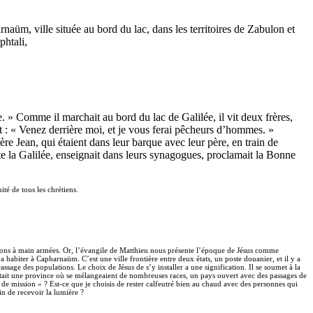
arnaüm, ville située au bord du lac, dans les territoires de Zabulon et
phtali,
 » Comme il marchait au bord du lac de Galilée, il vit deux frères,
 dit : « Venez derrière moi, et je vous ferai pêcheurs d’hommes. »
 frère Jean, qui étaient dans leur barque avec leur père, en train de
 toute la Galilée, enseignait dans leurs synagogues, proclamait la Bonne
ité de tous les chrétiens.
essions à main armées. Or, l’évangile de Matthieu nous présente l’époque de Jésus comme
 va habiter à Capharnaüm. C’est une ville frontière entre deux états, un poste douanier, et il y a
sage des populations. Le choix de Jésus de s’y installer a une signification. Il se soumet à la
ée » était une province où se mélangeaient de nombreuses races, un pays ouvert avec des passages de
 de mission » ? Est-ce que je choisis de rester calfeutré bien au chaud avec des personnes qui
n de recevoir la lumière ?