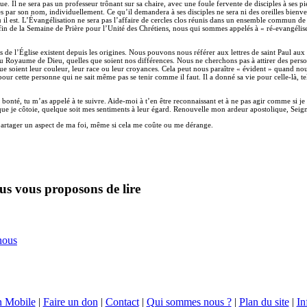
que. Il ne sera pas un professeur trônant sur sa chaire, avec une foule fervente de disciples à ses p
es par son nom, individuellement. Ce qu’il demandera à ses disciples ne sera ni des oreilles bienveil
où il est. L’Évangélisation ne sera pas l’affaire de cercles clos réunis dans un ensemble commun d
a fin de la Semaine de Prière pour l’Unité des Chrétiens, nous qui sommes appelés à « ré-evangélis
es de l’Église existent depuis les origines. Nous pouvons nous référer aux lettres de saint Paul au
 Royaume de Dieu, quelles que soient nos différences. Nous ne cherchons pas à attirer des perso
e soient leur couleur, leur race ou leur croyances. Cela peut nous paraître « évident » quand nou
our cette personne qui ne sait même pas se tenir comme il faut. Il a donné sa vie pour celle-là, tel
bonté, tu m’as appelé à te suivre. Aide-moi à t’en être reconnaissant et à ne pas agir comme si je
 que je côtoie, quelque soit mes sentiments à leur égard. Renouvelle mon ardeur apostolique, Sei
partager un aspect de ma foi, même si cela me coûte ou me dérange.
us vous proposons de lire
nous
n Mobile
|
Faire un don
|
Contact
|
Qui sommes nous ?
|
Plan du site
|
In