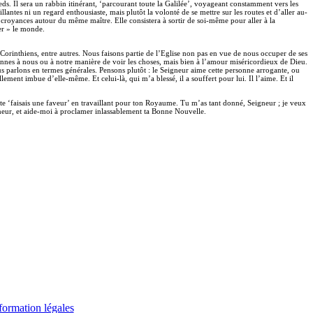
ieds. Il sera un rabbin itinérant, ‘parcourant toute la Galilée’, voyageant constamment vers les
lantes ni un regard enthousiaste, mais plutôt la volonté de se mettre sur les routes et d’aller au-
e croyances autour du même maître. Elle consistera à sortir de soi-même pour aller à la
er » le monde.
x Corinthiens, entre autres. Nous faisons partie de l’Eglise non pas en vue de nous occuper de ses
nnes à nous ou à notre manière de voir les choses, mais bien à l’amour miséricordieux de Dieu.
s parlons en termes générales. Pensons plutôt : le Seigneur aime cette personne arrogante, ou
lement imbue d’elle-même. Et celui-là, qui m’a blessé, il a souffert pour lui. Il l’aime. Et il
 te ‘faisais une faveur’ en travaillant pour ton Royaume. Tu m’as tant donné, Seigneur ; je veux
gneur, et aide-moi à proclamer inlassablement ta Bonne Nouvelle.
formation légales