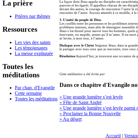
La prière
La façon dont Jésus appela ses disciples est caractéristi
pauvres et les égarés. Il appellera chacun de ses discipl
devant des autres, le courage de rencontrer l’autre là 
rencontre de l’autre. Soyons attentifs à ce modèle, à l
Prières par thèmes
3. L’unité du peuple de Dieu.
Les conflits entre les personnes et les problèmes intern
Ressources
problèmes internes, mais afin de témoigner ensemble du
Jésus s’est donné pour sauver tous les hommes, quels qu
énervante, ou stupide, autant qu’il m’aime. Il est mort p
m’invite, à mon tour, à l’aimer.
Les vies des saints
Dialogue avec le Christ
Seigneur Jésus, dans ta grande 
Les témoignages
le partager avec tous ceux que je rencontre, tous ceux
La messe expliquée
Résolution
Aujourd’hui, je trouverai une occasion de 
Toutes les
méditations
Cette méditation a été écrite par
Dans ce chapitre d'Evangile no
Par chap. d'Evangile
Cette semaine
» Une grande lumière s’est levée
Toutes les méditations
» Fête de Saint André
» Une grande lumière s’est levée parmi 
» Proclamer la Bonne Nouvelle
» Au désert
Accueil
|
Versio