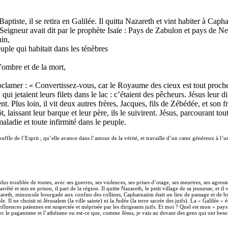
aptiste, il se retira en Galilée. Il quitta Nazareth et vint habiter à Caph
Seigneur avait dit par le prophète Isaïe : Pays de Zabulon et pays de Ne
ain,
euple qui habitait dans les ténèbres
’ombre et de la mort,
oclamer : « Convertissez-vous, car le Royaume des cieux est tout proche.
qui jetaient leurs filets dans le lac : c’étaient des pêcheurs. Jésus leur
irent. Plus loin, il vit deux autres frères, Jacques, fils de Zébédée, et son
tôt, laissant leur barque et leur père, ils le suivirent. Jésus, parcourant
ladie et toute infirmité dans le peuple.
uffle de l’Esprit ; qu’elle avance dans l’amour de la vérité, et travaille d’un cœur généreux à l’un
us troublée de toutes, avec ses guerres, ses violences, ses prises d’otage, ses meurtres, ses agr
té et mis en prison, il part de la région. Il quitte Nazareth, le petit village de sa jeunesse, et il
areth, minuscule bourgade aux confins des collines, Capharnaüm était un lieu de passage et de bras
le. Il ne choisit ni Jérusalem (la ville sainte) ni la Judée (la terre sacrée des juifs). La « Galil
nfluences païennes est suspectée et méprisée par les dirigeants juifs. Et moi ? Quel est mon « pays
c le paganisme et l’athéisme ou est-ce que, comme Jésus, je vais au devant des gens qui ont besoi