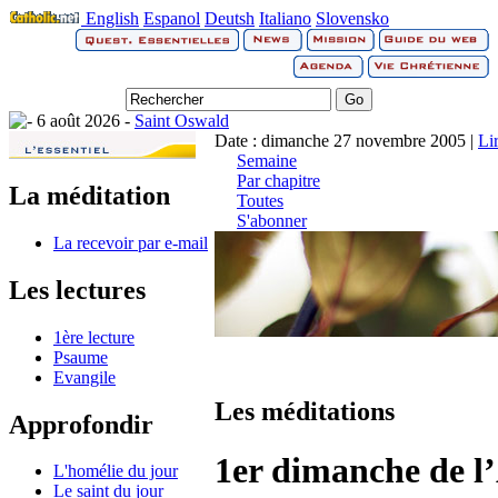
English
Espanol
Deutsh
Italiano
Slovensko
6 août 2026 -
Saint Oswald
Date : dimanche 27 novembre 2005 |
Li
Semaine
Par chapitre
La méditation
Toutes
S'abonner
La recevoir par e-mail
Les lectures
1ère lecture
Psaume
Evangile
Les méditations
Approfondir
1er dimanche de l
L'homélie du jour
Le saint du jour