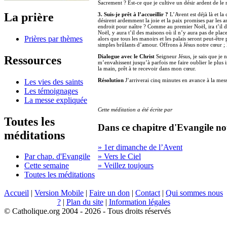
Sacrement ? Est-ce que je cultive un désir ardent de le
La prière
3. Suis-je prêt à l’accueillir ?
L’Avent est déjà là et la
désirent ardemment la joie et la paix promises par les an
endroit pour naître ? Comme au premier Noël, ira t’il 
Noël, y aura t’il des maisons où il n’y aura pas de place
Prières par thèmes
alors que tous les manoirs et les palais seront peut-être 
simples brûlants d’amour. Offrons à Jésus notre cœur ; l
Dialogue avec le Christ
Seigneur Jésus, je sais que je
Ressources
m’envahissent jusqu’à parfois me faire oublier le plus
la main, prêt à te recevoir dans mon cœur.
Résolution
J’arriverai cinq minutes en avance à la mess
Les vies des saints
Les témoignages
La messe expliquée
Cette méditation a été écrite par
Toutes les
Dans ce chapitre d'Evangile no
méditations
» 1er dimanche de l’Avent
» Vers le Ciel
Par chap. d'Evangile
» Veillez toujours
Cette semaine
Toutes les méditations
Accueil
|
Version Mobile
|
Faire un don
|
Contact
|
Qui sommes nous
?
|
Plan du site
|
Information légales
© Catholique.org 2004 - 2026 - Tous droits réservés