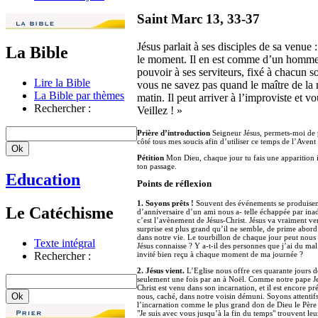
Saint Marc 13, 33-37
Jésus parlait à ses disciples de sa venue
La Bible
le moment. Il en est comme d’un homme p
pouvoir à ses serviteurs, fixé à chacun s
Lire la Bible
vous ne savez pas quand le maître de la 
La Bible par thèmes
matin. Il peut arriver à l’improviste et vo
Rechercher :
Veillez ! »
Prière d’introduction
Seigneur Jésus, permets-moi de p
côté tous mes soucis afin d’utiliser ce temps de l’Aven
Pétition
Mon Dieu, chaque jour tu fais une apparition in
ton passage.
Education
Points de réflexion
1. Soyons prêts !
Souvent des événements se produisent
Le Catéchisme
d’anniversaire d’un ami nous a- telle échappée par inad
c’est l’avènement de Jésus-Christ. Jésus va vraiment ve
surprise est plus grand qu’il ne semble, de prime abord
dans notre vie. Le tourbillon de chaque jour peut nous 
Texte intégral
Jésus connaisse ? Y a-t-il des personnes que j’ai du ma
Rechercher :
invité bien reçu à chaque moment de ma journée ?
2. Jésus vient.
L’Eglise nous offre ces quarante jours d
seulement une fois par an à Noël. Comme notre pape Jean
Christ est venu dans son incarnation, et il est encore p
nous, caché, dans notre voisin démuni. Soyons attentifs a
l’incarnation comme le plus grand don de Dieu le Père à
"Je suis avec vous jusqu’à la fin du temps" trouvent leu