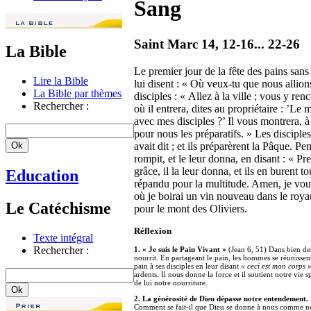
Sang
Saint Marc 14, 12-16... 22-26
La Bible
Le premier jour de la fête des pains sans
Lire la Bible
lui disent : « Où veux-tu que nous allions
La Bible par thèmes
disciples : « Allez à la ville ; vous y r
Rechercher :
où il entrera, dites au propriétaire : ’Le 
avec mes disciples ?’ Il vous montrera, à
pour nous les préparatifs. » Les disciples
avait dit ; et ils préparèrent la Pâque. P
rompit, et le leur donna, en disant : « P
grâce, il la leur donna, et ils en burent t
Education
répandu pour la multitude. Amen, je vous l
où je boirai un vin nouveau dans le roya
Le Catéchisme
pour le mont des Oliviers.
Réflexion
Texte intégral
Rechercher :
1. « Je suis le Pain Vivant »
(Jean 6, 51) Dans bien des 
nourrit. En partageant le pain, les hommes se réunissen
pain à ses disciples en leur disant
« ceci est mon corps 
ardents. Il nous donne la force et il soutient notre vie 
de lui notre nourriture.
2. La générosité de Dieu dépasse notre entendement.
Comment se fait-il que Dieu se donne à nous comme nour