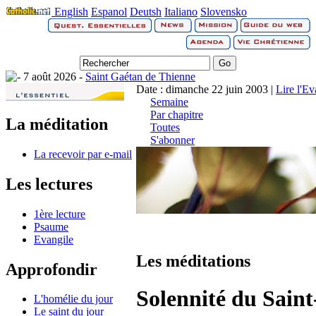
English
Espanol
Deutsh
Italiano
Slovensko
7 août 2026 -
Saint Gaétan de Thienne
Date : dimanche 22 juin 2003 |
Lire l'Ev
Semaine
Par chapitre
La méditation
Toutes
S'abonner
La recevoir par e-mail
Les lectures
1ère lecture
Psaume
Evangile
Les méditations
Approfondir
Solennité du Sain
L'homélie du jour
Le saint du jour