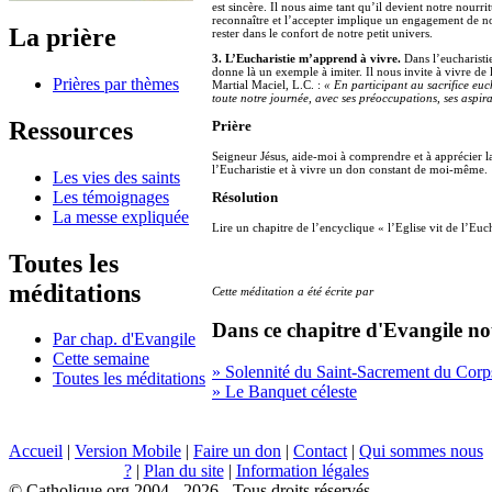
est sincère. Il nous aime tant qu’il devient notre nourri
reconnaître et l’accepter implique un engagement de notr
La prière
rester dans le confort de notre petit univers.
3. L’Eucharistie m’apprend à vivre.
Dans l’eucharistie
donne là un exemple à imiter. Il nous invite à vivre 
Prières par thèmes
Martial Maciel, L.C. :
« En participant au sacrifice euc
toute notre journée, avec ses préoccupations, ses aspirati
Ressources
Prière
Seigneur Jésus, aide-moi à comprendre et à apprécier 
l’Eucharistie et à vivre un don constant de moi-même.
Les vies des saints
Les témoignages
Résolution
La messe expliquée
Lire un chapitre de l’encyclique « l’Eglise vit de l’Euch
Toutes les
méditations
Cette méditation a été écrite par
Dans ce chapitre d'Evangile no
Par chap. d'Evangile
Cette semaine
» Solennité du Saint-Sacrement du Corp
Toutes les méditations
» Le Banquet céleste
Accueil
|
Version Mobile
|
Faire un don
|
Contact
|
Qui sommes nous
?
|
Plan du site
|
Information légales
© Catholique.org 2004 - 2026 - Tous droits réservés