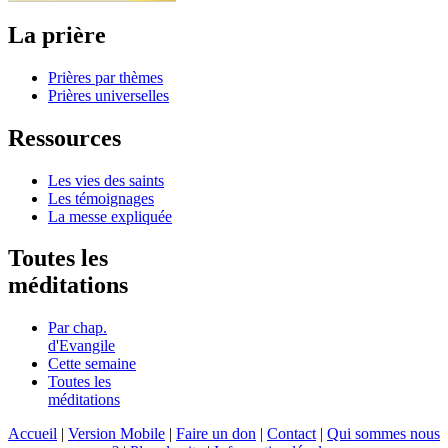
La prière
Prières par thèmes
Prières universelles
Ressources
Les vies des saints
Les témoignages
La messe expliquée
Toutes les
méditations
Par chap.
d'Evangile
Cette semaine
Toutes les
méditations
Accueil
|
Version Mobile
|
Faire un don
|
Contact
|
Qui sommes nous