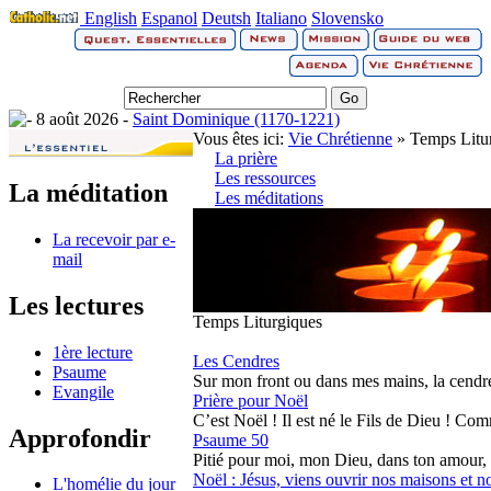
English
Espanol
Deutsh
Italiano
Slovensko
8 août 2026 -
Saint Dominique (1170-1221)
Vous êtes ici:
Vie Chrétienne
» Temps Litu
La prière
Les ressources
La méditation
Les méditations
La recevoir par e-
mail
Les lectures
Temps Liturgiques
1ère lecture
Les Cendres
Psaume
Sur mon front ou dans mes mains, la cendre di
Evangile
Prière pour Noël
C’est Noël ! Il est né le Fils de Dieu ! Com
Approfondir
Psaume 50
Pitié pour moi, mon Dieu, dans ton amour, s
Noël : Jésus, viens ouvrir nos maisons et n
L'homélie du jour