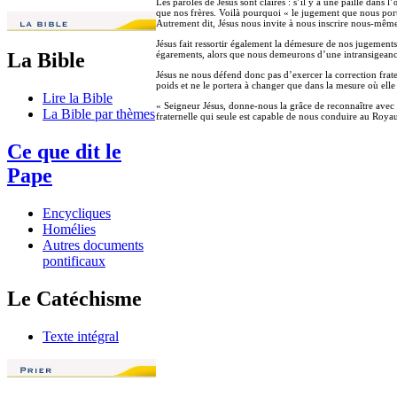
Les paroles de Jésus sont claires : s’il y a une paille dans
que nos frères. Voilà pourquoi « le jugement que nous port
Autrement dit, Jésus nous invite à nous inscrire nous-même
Jésus fait ressortir également la démesure de nos jugements
égarements, alors que nous demeurons d’une intransigeance f
La Bible
Jésus ne nous défend donc pas d’exercer la correction frater
poids et ne le portera à changer que dans la mesure où elle
Lire la Bible
« Seigneur Jésus, donne-nous la grâce de reconnaître avec r
La Bible par thèmes
fraternelle qui seule est capable de nous conduire au Roy
Ce que dit le
Pape
Encycliques
Homélies
Autres documents
pontificaux
Le Catéchisme
Texte intégral