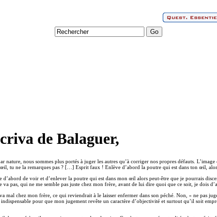
criva de Balaguer,
 nature, nous sommes plus portés à juger les autres qu’à corriger nos propres défauts. L’image de la
 œil, tu ne la remarques pas ? […] Esprit faux ! Enlève d’abord la poutre qui est dans ton œil, alors t
te d’abord de voir et d’enlever la poutre qui est dans mon œil alors peut-être que je pourrais disce
va pas, qui ne me semble pas juste chez mon frère, avant de lui dire quoi que ce soit, je dois d’ab
qui va mal chez mon frère, ce qui reviendrait à le laisser enfermer dans son péché. Non, « ne pas j
 indispensable pour que mon jugement revête un caractère d’objectivité et surtout qu’il soit empr