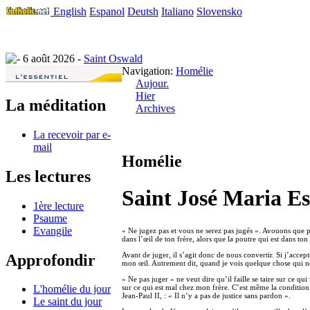
English
Espanol
Deutsh
Italiano
Slovensko
6 août 2026 -
Saint Oswald
Navigation:
Homélie
Aujour.
Hier
La méditation
Archives
La recevoir par e-
mail
Homélie
Les lectures
Saint José Maria Es
1ère lecture
Psaume
Evangile
« Ne jugez pas et vous ne serez pas jugés ». Avouons que par
dans l’œil de ton frère, alors que la poutre qui est dans ton
Avant de juger, il s’agit donc de nous convertir. Si j’accep
Approfondir
mon œil. Autrement dit, quand je vois quelque chose qui ne 
« Ne pas juger » ne veut dire qu’il faille se taire sur ce 
sur ce qui est mal chez mon frère. C’est même la condition
L'homélie du jour
Jean-Paul II, : « Il n’y a pas de justice sans pardon ».
Le saint du jour