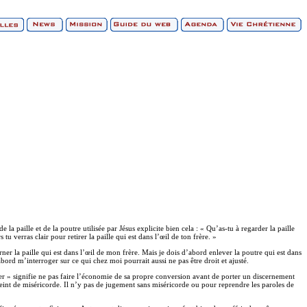
 paille et de la poutre utilisée par Jésus explicite bien cela : « Qu’as-tu à regarder la paille
u verras clair pour retirer la paille qui est dans l’œil de ton frère. »
rner la paille qui est dans l’œil de mon frère. Mais je dois d’abord enlever la poutre qui est dans
ord m’interroger sur ce qui chez moi pourrait aussi ne pas être droit et ajusté.
uger » signifie ne pas faire l’économie de sa propre conversion avant de porter un discernement
eint de miséricorde. Il n’y pas de jugement sans miséricorde ou pour reprendre les paroles de