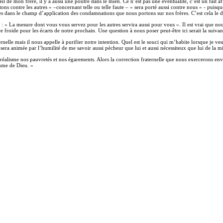
 l’œil de mon frère, il y a aussi une poutre dans le mien. Ce n’est pas une éventualité, c’est un fa
ons contre les autres » –concernant telle ou telle faute – « sera porté aussi contre nous » - pui
s dans le champ d’application des condamnations que nous portons sur nos frères. C’est cela le d
 : « La mesure dont vous vous servez pour les autres servira aussi pour vous ». Il est vrai que no
roide pour les écarts de notre prochain. Une question à nous poser peut-être ici serait la suivante
nelle mais il nous appelle à purifier notre intention. Quel est le souci qui m’habite lorsque je veux
 sera animée par l’humilité de me savoir aussi pécheur que lui et aussi nécessiteux que lui de la m
éalisme nos pauvretés et nos égarements. Alors la correction fraternelle que nous exercerons enve
aume de Dieu. »