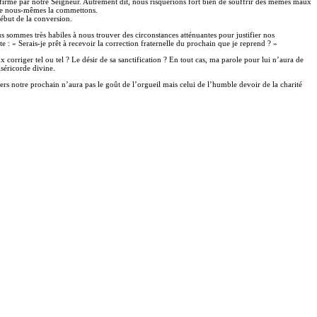
it affirmé par notre Seigneur. Autrement dit, nous risquerions fort bien de souffrir des mêmes maux
sque nous-mêmes la commettons.
ébut de la conversion.
us sommes très habiles à nous trouver des circonstances atténuantes pour justifier nos
 : « Serais-je prêt à recevoir la correction fraternelle du prochain que je reprend ? »
 corriger tel ou tel ? Le désir de sa sanctification ? En tout cas, ma parole pour lui n’aura de
iséricorde divine.
rs notre prochain n’aura pas le goût de l’orgueil mais celui de l’humble devoir de la charité