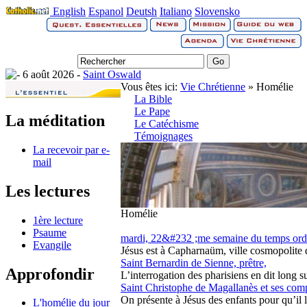
English
Espanol
Deutsh
Italiano
Slovensko
6 août 2026 -
Saint Oswald
Vous êtes ici:
Vie Chrétienne
» Homélie
La Bible
Le Pape
La méditation
Le Catéchisme
Témoignages
La recevoir par e-
mail
Les lectures
Homélie
1ère lecture
Psaume
mardi, 22&#232 ;me semaine du temps ord
Evangile
Jésus est à Capharnaüm, ville cosmopolite de 
Saint Bernardin de Sienne, prêtre,
Approfondir
L’interrogation des pharisiens en dit long su
Saint Christophe de Magallanès et ses co
On présente à Jésus des enfants pour qu’il l
L'homélie du jour