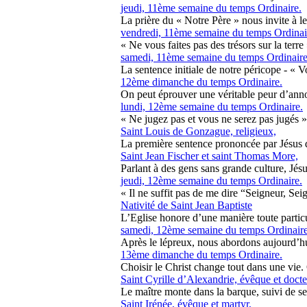
jeudi, 11ème semaine du temps Ordinaire.
La prière du « Notre Père » nous invite à lev
vendredi, 11ème semaine du temps Ordinai
« Ne vous faites pas des trésors sur la terre 
samedi, 11ème semaine du temps Ordinaire
La sentence initiale de notre péricope - « Vo
12ème dimanche du temps Ordinaire.
On peut éprouver une véritable peur d’annon
lundi, 12ème semaine du temps Ordinaire.
« Ne jugez pas et vous ne serez pas jugés »
Saint Louis de Gonzague, religieux,
La première sentence prononcée par Jésus d
Saint Jean Fischer et saint Thomas More,
Parlant à des gens sans grande culture, Jésus 
jeudi, 12ème semaine du temps Ordinaire.
« Il ne suffit pas de me dire “Seigneur, Seig
Nativité de Saint Jean Baptiste
L’Eglise honore d’une manière toute particul
samedi, 12ème semaine du temps Ordinaire
Après le lépreux, nous abordons aujourd’hui 
13ème dimanche du temps Ordinaire.
Choisir le Christ change tout dans une vie. 
Saint Cyrille d’Alexandrie, évêque et docte
Le maître monte dans la barque, suivi de ses 
Saint Irénée, évêque et martyr,