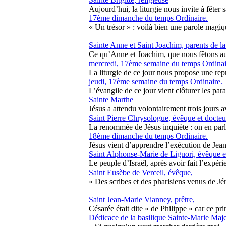
Aujourd’hui, la liturgie nous invite à fêter s
17ème dimanche du temps Ordinaire.
« Un trésor » : voilà bien une parole magiqu
Sainte Anne et Saint Joachim, parents de l
Ce qu’Anne et Joachim, que nous fêtons aujo
mercredi, 17ème semaine du temps Ordinai
La liturgie de ce jour nous propose une rep
jeudi, 17ème semaine du temps Ordinaire.
L’évangile de ce jour vient clôturer les par
Sainte Marthe
Jésus a attendu volontairement trois jours a
Saint Pierre Chrysologue, évêque et docteur
La renommée de Jésus inquiète : on en parle
18ème dimanche du temps Ordinaire.
Jésus vient d’apprendre l’exécution de Jean 
Saint Alphonse-Marie de Liguori, évêque et
Le peuple d’Israël, après avoir fait l’expéri
Saint Eusèbe de Verceil, évêque,
« Des scribes et des pharisiens venus de Jéru
Saint Jean-Marie Vianney, prêtre,
Césarée était dite « de Philippe » car ce prin
Dédicace de la basilique Sainte-Marie Maj