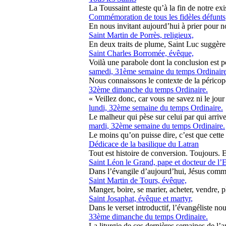
La Toussaint atteste qu’à la fin de notre exist
Commémoration de tous les fidèles défunts
En nous invitant aujourd’hui à prier pour nos
Saint Martin de Porrès, religieux,
En deux traits de plume, Saint Luc suggère l
Saint Charles Borromée, évêque,
Voilà une parabole dont la conclusion est p
samedi, 31ème semaine du temps Ordinaire
Nous connaissons le contexte de la péricope 
32ème dimanche du temps Ordinaire.
« Veillez donc, car vous ne savez ni le jour 
lundi, 32ème semaine du temps Ordinaire.
Le malheur qui pèse sur celui par qui arrive l
mardi, 32ème semaine du temps Ordinaire.
Le moins qu’on puisse dire, c’est que cette p
Dédicace de la basilique du Latran
Tout est histoire de conversion. Toujours. 
Saint Léon le Grand, pape et docteur de l’E
Dans l’évangile d’aujourd’hui, Jésus comme
Saint Martin de Tours, évêque,
Manger, boire, se marier, acheter, vendre, pl
Saint Josaphat, évêque et martyr,
Dans le verset introductif, l’évangéliste nou
33ème dimanche du temps Ordinaire.
La liturgie de ces dernières semaines de l’an