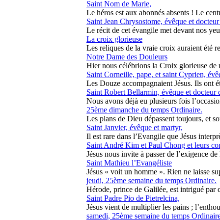
Saint Nom de Marie,
Le héros est aux abonnés absents ! Le centur
Saint Jean Chrysostome, évêque et docteur 
Le récit de cet évangile met devant nos yeu
La croix glorieuse
Les reliques de la vraie croix auraient été r
Notre Dame des Douleurs
Hier nous célébrions la Croix glorieuse de 
Saint Corneille, pape, et saint Cyprien, évê
Les Douze accompagnaient Jésus. Ils ont été
Saint Robert Bellarmin, évêque et docteur d
Nous avons déjà eu plusieurs fois l’occasio
25ème dimanche du temps Ordinaire.
Les plans de Dieu dépassent toujours, et sou
Saint Janvier, évêque et martyr,
Il est rare dans l’Evangile que Jésus interpr
Saint André Kim et Paul Chong et leurs c
Jésus nous invite à passer de l’exigence de la
Saint Mathieu l’Evangéliste
Jésus « voit un homme ». Rien ne laisse supp
jeudi, 25ème semaine du temps Ordinaire.
Hérode, prince de Galilée, est intrigué par c
Saint Padre Pio de Pietrelcina,
Jésus vient de multiplier les pains ; l’enthou
samedi, 25ème semaine du temps Ordinaire