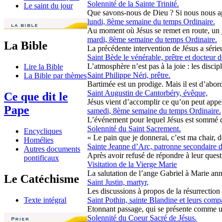
Solennité de la Sainte Trinité.
Le saint du jour
Que savons-nous de Dieu ? Si nous nous ap
lundi, 8ème semaine du temps Ordinaire.
Au moment où Jésus se remet en route, un j
mardi, 8ème semaine du temps Ordinaire.
La Bible
La précédente intervention de Jésus a sérieus
Saint Bède le vénérable, prêtre et docteur d
L’atmosphère n’est pas à la joie : les discipl
Lire la Bible
Saint Philippe Néri, prêtre.
La Bible par thèmes
Bartimée est un prodige. Mais il est d’abord 
Saint Augustin de Cantorbéry, évêque,
Ce que dit le
Jésus vient d’accomplir ce qu’on peut appel
Pape
samedi, 8ème semaine du temps Ordinaire.
L’événement pour lequel Jésus est sommé de se
Solennité du Saint Sacrement.
Encycliques
« Le pain que je donnerai, c’est ma chair, d
Homélies
Sainte Jeanne d’Arc, patronne secondaire d
Autres documents
Après avoir refusé de répondre à leur questi
pontificaux
Visitation de la Vierge Marie
La salutation de l’ange Gabriel à Marie ann
Le Catéchisme
Saint Justin, martyr,
Les discussions à propos de la résurrection al
Texte intégral
Saint Pothin, sainte Blandine et leurs com
Etonnant passage, qui se présente comme un
Solennité du Coeur Sacré de Jésus.