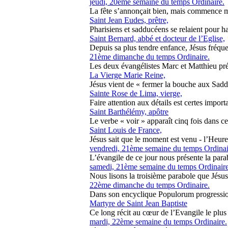
jeudi, 20ème semaine du temps Ordinaire.
La fête s’annonçait bien, mais commence mal 
Saint Jean Eudes, prêtre,
Pharisiens et sadducéens se relaient pour ha
Saint Bernard, abbé et docteur de l’Eglise,
Depuis sa plus tendre enfance, Jésus fréquent
21ème dimanche du temps Ordinaire.
Les deux évangélistes Marc et Matthieu préci
La Vierge Marie Reine,
Jésus vient de « fermer la bouche aux Sadduc
Sainte Rose de Lima, vierge,
Faire attention aux détails est certes importan
Saint Barthélémy, apôtre
Le verbe « voir » apparaît cinq fois dans ces
Saint Louis de France,
Jésus sait que le moment est venu - l’Heure
vendredi, 21ème semaine du temps Ordinai
L’évangile de ce jour nous présente la parab
samedi, 21ème semaine du temps Ordinaire
Nous lisons la troisième parabole que Jésus 
22ème dimanche du temps Ordinaire.
Dans son encyclique Populorum progressio, l
Martyre de Saint Jean Baptiste
Ce long récit au cœur de l’Evangile le plus 
mardi, 22ème semaine du temps Ordinaire.