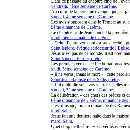
Dans ce passage du chapitre cinq de l’évangi
vendredi, 4ème semaine de Carême.
Au cœur de la péricope évangélique, surgit l’
samedi, 4ème semaine de Carême.
Les avis s’opposent dans le Temple au sujet 
5ème dimanche de Carême.
Le chapitre 12 de Jean conclut la première pa
lundi, 5ème semaine de Carême.
« Celui d’entre vous qui est sans péché, qu’il 
Saint Isidore, évêque et docteur de l’Eglise
Jésus n’est pas de ce monde. Il est d’en hau
Saint Vincent Ferrier, prêtre,
Les premiers versets de l’exhortation adressé
jeudi, 5ème semaine de Carême.
« Il ne verra jamais la mort » : cette parole 
Saint Jean-Baptiste de la Salle, prêtre,
« J’ai multiplié sous vos yeux les belles œu
samedi, 5ème semaine de Carême.
La délibération « des chefs des prêtres et de
6ème dimanche de Carême. dimanche des
Il est d’usage, lors du dimanche des Rameau
lundi Saint.
Jésus fait une dernière halte dans la maison
mardi Saint.
Quel coup de théâtre ! « En vérité, en vérité,