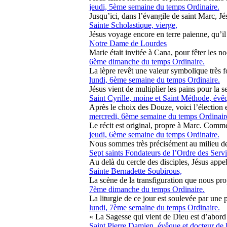
jeudi, 5ème semaine du temps Ordinaire.
Jusqu’ici, dans l’évangile de saint Marc, Jé
Sainte Scholastique, vierge,
Jésus voyage encore en terre païenne, qu’il p
Notre Dame de Lourdes
Marie était invitée à Cana, pour fêter les n
6ème dimanche du temps Ordinaire.
La lèpre revêt une valeur symbolique très f
lundi, 6ème semaine du temps Ordinaire.
Jésus vient de multiplier les pains pour la sec
Saint Cyrille, moine et Saint Méthode, évê
Après le choix des Douze, voici l’élection e
mercredi, 6ème semaine du temps Ordinair
Le récit est original, propre à Marc. Comm
jeudi, 6ème semaine du temps Ordinaire.
Nous sommes très précisément au milieu des
Sept saints Fondateurs de l’Ordre des Servi
Au delà du cercle des disciples, Jésus appelle
Sainte Bernadette Soubirous,
La scène de la transfiguration que nous pro
7ème dimanche du temps Ordinaire.
La liturgie de ce jour est soulevée par une 
lundi, 7ème semaine du temps Ordinaire.
« La Sagesse qui vient de Dieu est d’abord dro
Saint Pierre Damien, évêque et docteur de l