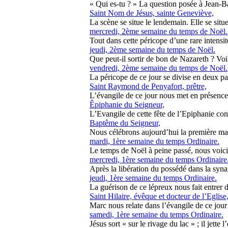
« Qui es-tu ? » La question posée à Jean-Bap
Saint Nom de Jésus, sainte Geneviève,
La scène se situe le lendemain. Elle se situe
mercredi, 2ème semaine du temps de Noël.
Tout dans cette péricope d’une rare intensité
jeudi, 2ème semaine du temps de Noël.
Que peut-il sortir de bon de Nazareth ? Voil
vendredi, 2ème semaine du temps de Noël.
La péricope de ce jour se divise en deux part
Saint Raymond de Penyafort, prêtre,
L’évangile de ce jour nous met en présence d
Êpiphanie du Seigneur,
L’Evangile de cette fête de l’Epiphanie con
Baptême du Seigneur,
Nous célébrons aujourd’hui la première mani
mardi, 1ère semaine du temps Ordinaire.
Le temps de Noël à peine passé, nous voici d
mercredi, 1ère semaine du temps Ordinaire
Après la libération du possédé dans la sy
jeudi, 1ère semaine du temps Ordinaire.
La guérison de ce lépreux nous fait entrer d
Saint Hilaire, évêque et docteur de l’Eglise
Marc nous relate dans l’évangile de ce jour
samedi, 1ère semaine du temps Ordinaire.
Jésus sort « sur le rivage du lac » ; il jette l