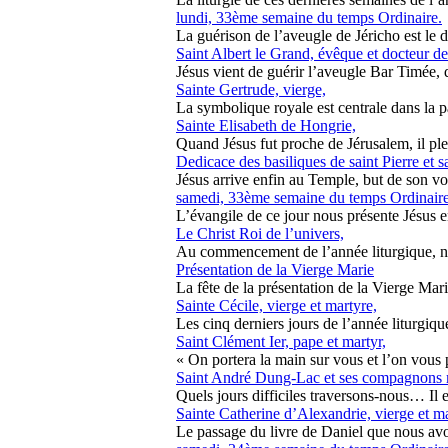
lundi, 33ème semaine du temps Ordinaire.
La guérison de l’aveugle de Jéricho est le d
Saint Albert le Grand, évêque et docteur de
Jésus vient de guérir l’aveugle Bar Timée, qu
Sainte Gertrude, vierge,
La symbolique royale est centrale dans la pa
Sainte Elisabeth de Hongrie,
Quand Jésus fut proche de Jérusalem, il pleur
Dedicace des basiliques de saint Pierre et s
Jésus arrive enfin au Temple, but de son voy
samedi, 33ème semaine du temps Ordinaire
L’évangile de ce jour nous présente Jésus en
Le Christ Roi de l’univers,
Au commencement de l’année liturgique, nous
Présentation de la Vierge Marie
La fête de la présentation de la Vierge Mari
Sainte Cécile, vierge et martyre,
Les cinq derniers jours de l’année liturgique
Saint Clément Ier, pape et martyr,
« On portera la main sur vous et l’on vous
Saint André Dung-Lac et ses compagnons 
Quels jours difficiles traversons-nous… Il es
Sainte Catherine d’Alexandrie, vierge et ma
Le passage du livre de Daniel que nous avon