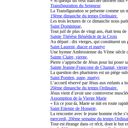
« Si quelqu’un veut marcher derrière moi » 
Transfiguration du Seigneur
La Transfiguration se présente comme un mys
19ème dimanche du temps Ordinaire.
Les trois lectures de ce dimanche nous parle
Saint Dominique,
Tout juif de plus de vingt ans, était tenu de 
Sainte Thérèse Bénédicte de la Croix
Au départ : dix vierges, qui constituent un g
Saint Laurent, diacre et martyr
Une hymne Ambrosienne du Vème siècle célè
Sainte Claire, vierge,
Pierre s’approche de Jésus pour lui poser s
Sainte Jeanne-Françoise de Chantal, vierge
La question des pharisiens est un piège subtil 
Saint Pontien, pape, martyr,
L’accueil réservé par Jésus aux enfants a in
20ème dimanche du temps Ordinaire.
Jésus vient d’avoir une controverse musclée 
Assomption de la Vierge Marie
« En ce jour-là, Marie se mit en route rapide
Saint Etienne de Hongrie,
La rencontre avec le jeune homme riche s’est
mercredi, 20ème semaine du temps Ordinai
Tout est étrange dans ce récit, dont le but es