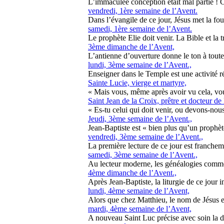
L’immaculée conception était mal partie ! Ce
vendredi, 1ère semaine de l’Avent.
Dans l’évangile de ce jour, Jésus met la foul
samedi, 1ère semaine de l’Avent.
Le prophète Elie doit venir. La Bible et la t
3ème dimanche de l’Avent,
L’antienne d’ouverture donne le ton à toute l
lundi, 3ème semaine de l’Avent.,
Enseigner dans le Temple est une activité ré
Sainte Lucie, vierge et martyre,
« Mais vous, même après avoir vu cela, vous
Saint Jean de la Croix, prêtre et docteur de 
« Es-tu celui qui doit venir, ou devons-nous
Jeudi, 3ème semaine de l’Avent.,
Jean-Baptiste est « bien plus qu’un prophète
vendredi, 3ème semaine de l’Avent.,
La première lecture de ce jour est francheme
samedi, 3ème semaine de l’Avent.,
Au lecteur moderne, les généalogies comme 
4ème dimanche de l’Avent.,
Après Jean-Baptiste, la liturgie de ce jour in
lundi, 4ème semaine de l’Avent,
Alors que chez Matthieu, le nom de Jésus es
mardi, 4ème semaine de l’Avent,
A nouveau Saint Luc précise avec soin la da