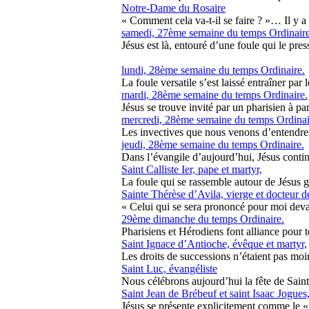
Notre-Dame du Rosaire
« Comment cela va-t-il se faire ? »… Il y a 
samedi, 27ème semaine du temps Ordinaire
Jésus est là, entouré d’une foule qui le press
lundi, 28ème semaine du temps Ordinaire.
La foule versatile s’est laissé entraîner par le
mardi, 28ème semaine du temps Ordinaire.
Jésus se trouve invité par un pharisien à par
mercredi, 28ème semaine du temps Ordinai
Les invectives que nous venons d’entendre co
jeudi, 28ème semaine du temps Ordinaire.
Dans l’évangile d’aujourd’hui, Jésus contin
Saint Calliste Ier, pape et martyr,
La foule qui se rassemble autour de Jésus gro
Sainte Thérèse d’Avila, vierge et docteur de
« Celui qui se sera prononcé pour moi deva
29ème dimanche du temps Ordinaire.
Pharisiens et Hérodiens font alliance pour t
Saint Ignace d’Antioche, évêque et martyr,
Les droits de successions n’étaient pas moin
Saint Luc, évangéliste
Nous célébrons aujourd’hui la fête de Sain
Saint Jean de Brébeuf et saint Isaac Jogues,
Jésus se présente explicitement comme le « M