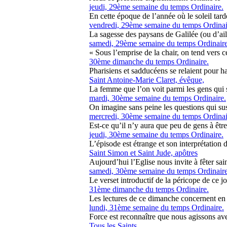
jeudi, 29ème semaine du temps Ordinaire.
En cette époque de l’année où le soleil tarde
vendredi, 29ème semaine du temps Ordinai
La sagesse des paysans de Galilée (ou d’aille
samedi, 29ème semaine du temps Ordinaire
« Sous l’emprise de la chair, on tend vers ce 
30ème dimanche du temps Ordinaire.
Pharisiens et sadducéens se relaient pour ha
Saint Antoine-Marie Claret, évêque,
La femme que l’on voit parmi les gens qui s
mardi, 30ème semaine du temps Ordinaire.
On imagine sans peine les questions qui susc
mercredi, 30ème semaine du temps Ordinai
Est-ce qu’il n’y aura que peu de gens à êtr
jeudi, 30ème semaine du temps Ordinaire.
L’épisode est étrange et son interprétation di
Saint Simon et Saint Jude, apôtres
Aujourd’hui l’Eglise nous invite à fêter sain
samedi, 30ème semaine du temps Ordinaire
Le verset introductif de la péricope de ce jour
31ème dimanche du temps Ordinaire.
Les lectures de ce dimanche concernent en p
lundi, 31ème semaine du temps Ordinaire.
Force est reconnaître que nous agissons ave
Tous les Saints