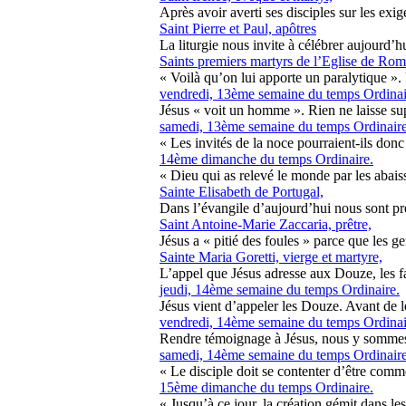
Après avoir averti ses disciples sur les exig
Saint Pierre et Paul, apôtres
La liturgie nous invite à célébrer aujourd’h
Saints premiers martyrs de l’Eglise de Rom
« Voilà qu’on lui apporte un paralytique ». U
vendredi, 13ème semaine du temps Ordinai
Jésus « voit un homme ». Rien ne laisse supp
samedi, 13ème semaine du temps Ordinaire
« Les invités de la noce pourraient-ils donc
14ème dimanche du temps Ordinaire.
« Dieu qui as relevé le monde par les abaiss
Sainte Elisabeth de Portugal,
Dans l’évangile d’aujourd’hui nous sont prés
Saint Antoine-Marie Zaccaria, prêtre,
Jésus a « pitié des foules » parce que les ge
Sainte Maria Goretti, vierge et martyre,
L’appel que Jésus adresse aux Douze, les fai
jeudi, 14ème semaine du temps Ordinaire.
Jésus vient d’appeler les Douze. Avant de l
vendredi, 14ème semaine du temps Ordinai
Rendre témoignage à Jésus, nous y sommes t
samedi, 14ème semaine du temps Ordinaire
« Le disciple doit se contenter d’être comme 
15ème dimanche du temps Ordinaire.
« Jusqu’à ce jour, la création gémit dans les