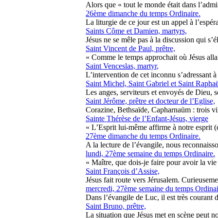
Alors que « tout le monde était dans l’admira
26ème dimanche du temps Ordinaire.
La liturgie de ce jour est un appel à l’espé
Saints Côme et Damien, martyrs,
Jésus ne se mêle pas à la discussion qui s’élèv
Saint Vincent de Paul, prêtre,
« Comme le temps approchait où Jésus allait 
Saint Venceslas, martyr,
L’intervention de cet inconnu s’adressant à J
Saint Michel, Saint Gabriel et Saint Rapha
Les anges, serviteurs et envoyés de Dieu, so
Saint Jérôme, prêtre et docteur de l’Eglise,
Corazine, Bethsaïde, Capharnaüm : trois ville
Sainte Thérèse de l’Enfant-Jésus, vierge
« L’Esprit lui-même affirme à notre esprit (d
27ème dimanche du temps Ordinaire.
A la lecture de l’évangile, nous reconnaisso
lundi, 27ème semaine du temps Ordinaire.
« Maître, que dois-je faire pour avoir la vie 
Saint François d’Assise,
Jésus fait route vers Jérusalem. Curieusemen
mercredi, 27ème semaine du temps Ordinai
Dans l’évangile de Luc, il est très courant de 
Saint Bruno, prêtre,
La situation que Jésus met en scène peut nous 