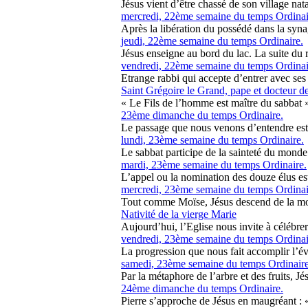
Jésus vient d’être chassé de son village natal
mercredi, 22ème semaine du temps Ordinai
Après la libération du possédé dans la syn
jeudi, 22ème semaine du temps Ordinaire.
Jésus enseigne au bord du lac. La suite du r
vendredi, 22ème semaine du temps Ordinai
Etrange rabbi qui accepte d’entrer avec ses 
Saint Grégoire le Grand, pape et docteur de
« Le Fils de l’homme est maître du sabbat » 
23ème dimanche du temps Ordinaire.
Le passage que nous venons d’entendre est ext
lundi, 23ème semaine du temps Ordinaire.
Le sabbat participe de la sainteté du monde à
mardi, 23ème semaine du temps Ordinaire.
L’appel ou la nomination des douze élus est 
mercredi, 23ème semaine du temps Ordinai
Tout comme Moïse, Jésus descend de la mont
Nativité de la vierge Marie
Aujourd’hui, l’Eglise nous invite à célébrer d
vendredi, 23ème semaine du temps Ordinai
La progression que nous fait accomplir l’éva
samedi, 23ème semaine du temps Ordinaire
Par la métaphore de l’arbre et des fruits, Jé
24ème dimanche du temps Ordinaire.
Pierre s’approche de Jésus en maugréant : 