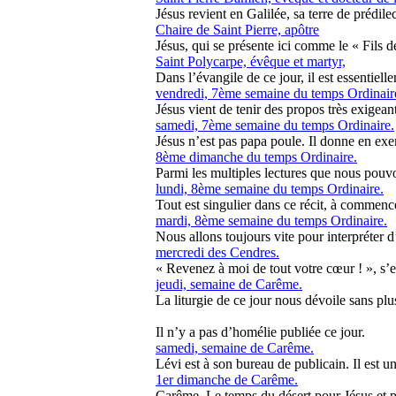
Jésus revient en Galilée, sa terre de prédile
Chaire de Saint Pierre, apôtre
Jésus, qui se présente ici comme le « Fils 
Saint Polycarpe, évêque et martyr,
Dans l’évangile de ce jour, il est essentiell
vendredi, 7ème semaine du temps Ordinair
Jésus vient de tenir des propos très exigeants
samedi, 7ème semaine du temps Ordinaire.
Jésus n’est pas papa poule. Il donne en exem
8ème dimanche du temps Ordinaire.
Parmi les multiples lectures que nous pouvons
lundi, 8ème semaine du temps Ordinaire.
Tout est singulier dans ce récit, à commenc
mardi, 8ème semaine du temps Ordinaire.
Nous allons toujours vite pour interpréter d’
mercredi des Cendres.
« Revenez à moi de tout votre cœur ! », s’ex
jeudi, semaine de Carême.
La liturgie de ce jour nous dévoile sans plus
Il n’y a pas d’homélie publiée ce jour.
samedi, semaine de Carême.
Lévi est à son bureau de publicain. Il est u
1er dimanche de Carême.
Carême. Le temps du désert pour Jésus et po