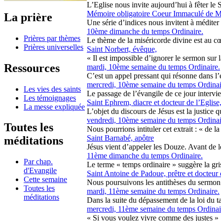
L’Eglise nous invite aujourd’hui à fêter le S
Mémoire obligatoire Coeur Immaculé de M
La prière
Une série d’indices nous invitent à méditer 
10ème dimanche du temps Ordinaire.
Prières par thèmes
Le thème de la miséricorde divine est au cœu
Prières universelles
Saint Norbert, évêque,
« Il est impossible d’ignorer le sermon sur l
Ressources
mardi, 10ème semaine du temps Ordinaire.
C’est un appel pressant qui résonne dans l’é
mercredi, 10ème semaine du temps Ordinai
Les vies des saints
Le passage de l’évangile de ce jour intervien
Les témoignages
Saint Ephrem, diacre et docteur de l’Eglise
La messe expliquée
L’objet du discours de Jésus est la justice qu
vendredi, 10ème semaine du temps Ordinai
Toutes les
Nous pourrions intituler cet extrait : « de l
Saint Barnabé, apôtre
méditations
Jésus vient d’appeler les Douze. Avant de l
11ème dimanche du temps Ordinaire.
Par chap.
Le terme « temps ordinaire » suggère la gris
d'Evangile
Saint Antoine de Padoue, prêtre et docteur 
Cette semaine
Nous poursuivons les antithèses du sermon 
Toutes les
mardi, 11ème semaine du temps Ordinaire.
méditations
Dans la suite du dépassement de la loi du tal
mercredi, 11ème semaine du temps Ordinai
« Si vous voulez vivre comme des justes » : 