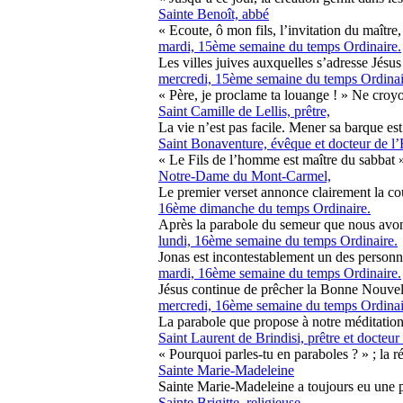
Sainte Benoît, abbé
« Ecoute, ô mon fils, l’invitation du maître, 
mardi, 15ème semaine du temps Ordinaire.
Les villes juives auxquelles s’adresse Jésus 
mercredi, 15ème semaine du temps Ordinai
« Père, je proclame ta louange ! » Ne croyon
Saint Camille de Lellis, prêtre,
La vie n’est pas facile. Mener sa barque est d
Saint Bonaventure, évêque et docteur de l’
« Le Fils de l’homme est maître du sabbat » 
Notre-Dame du Mont-Carmel,
Le premier verset annonce clairement la coul
16ème dimanche du temps Ordinaire.
Après la parabole du semeur que nous avons
lundi, 16ème semaine du temps Ordinaire.
Jonas est incontestablement un des personnag
mardi, 16ème semaine du temps Ordinaire.
Jésus continue de prêcher la Bonne Nouvell
mercredi, 16ème semaine du temps Ordinai
La parabole que propose à notre méditation l
Saint Laurent de Brindisi, prêtre et docteur 
« Pourquoi parles-tu en paraboles ? » ; la r
Sainte Marie-Madeleine
Sainte Marie-Madeleine a toujours eu une pla
Sainte Brigitte, religieuse