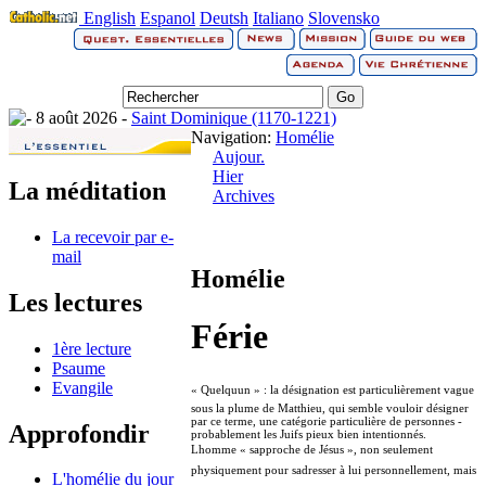
English
Espanol
Deutsh
Italiano
Slovensko
8 août 2026 -
Saint Dominique (1170-1221)
Navigation:
Homélie
Aujour.
Hier
La méditation
Archives
La recevoir par e-
mail
Homélie
Les lectures
Férie
1ère lecture
Psaume
Evangile
« Quelquun » : la désignation est particulièrement vague
sous la plume de Matthieu, qui semble vouloir désigner
par ce terme, une catégorie particulière de personnes -
Approfondir
probablement les Juifs pieux bien intentionnés.
Lhomme « sapproche de Jésus », non seulement
physiquement pour sadresser à lui personnellement, mais
L'homélie du jour