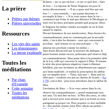
léclairer « sur ce qui est bon » et sur ce quil doit « faire
de bon ». La réponse de Notre-Seigneur est pour le
La prière
moins déconcertante : « Il ny a quun seul être qui soit
bon ! » - sous-entendu : « qui puisse discerner et
accomplir le bien ». « Si tu veux entrer dans la vie »,
Prières par thèmes
commence par éviter le mal que dénonce le Décalogue et
Prières universelles
tend vers les deux préceptes positifs quil propose. Alors
le Seigneur lui-même viendra accomplir en toi le bien
auquel tu aspires.
Ressources
Devant linsistance de son interlocuteur, Jésus énonce les
commandements, mais en commençant par la seconde
table, c’est-à-dire les derniers - ceux qui concernent le
Les vies des saints
prochain - quil résume en un seul précepte : « Tu
Les témoignages
aimeras ton prochain comme toi-même ».
Sans doute déconcerté par la tournure du dialogue, le
La messe expliquée
jeune homme insiste encore, prétextant quil observe déjà
ces commandements. Jésus passe alors à la première table
de la Loi, celle qui concerne le rapport à Dieu. Il résume
Toutes les
la série des prescriptions négatives visant à éliminer
lidolâtrie, par une invitation au détachement par rapport
méditations
aux biens matériels ; et traduit la prescription du sabbat
par ces simples mots : « Viens, suis-moi ». Jésus seul en
effet peut « conduire nos pas au chemin de la paix » (
Lc
Par chap.
1,79
), cest-à-dire : peut nous introduire dans le sabbat de
d'Evangile
Dieu.
Cette semaine
Linvitation de Jésus : « Si tu veux entrer dans la vie,
Toutes les
observe les commandements », prend maintenant tout
son sens. Un seul être est bon : le Père des cieux, et celui
méditations
quil a envoyé pour nous donner part à sa bonté en nous
partageant sa propre vie. Pour acquérir ce don ineffable
et « être parfait comme notre Père céleste est parfait »