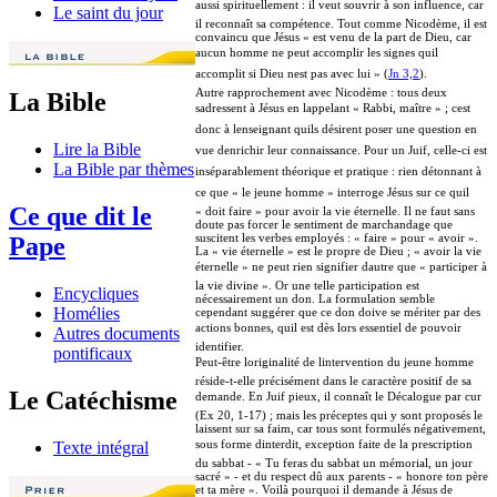
aussi spirituellement : il veut souvrir à son influence, car
Le saint du jour
il reconnaît sa compétence. Tout comme Nicodème, il est
convaincu que Jésus « est venu de la part de Dieu, car
aucun homme ne peut accomplir les signes quil
accomplit si Dieu nest pas avec lui » (
Jn 3,2
).
Autre rapprochement avec Nicodème : tous deux
La Bible
sadressent à Jésus en lappelant « Rabbi, maître » ; cest
donc à lenseignant quils désirent poser une question en
Lire la Bible
vue denrichir leur connaissance. Pour un Juif, celle-ci est
La Bible par thèmes
inséparablement théorique et pratique : rien détonnant à
ce que « le jeune homme » interroge Jésus sur ce quil
Ce que dit le
« doit faire » pour avoir la vie éternelle. Il ne faut sans
doute pas forcer le sentiment de marchandage que
suscitent les verbes employés : « faire » pour « avoir ».
Pape
La « vie éternelle » est le propre de Dieu ; « avoir la vie
éternelle » ne peut rien signifier dautre que « participer à
la vie divine ». Or une telle participation est
Encycliques
nécessairement un don. La formulation semble
Homélies
cependant suggérer que ce don doive se mériter par des
actions bonnes, quil est dès lors essentiel de pouvoir
Autres documents
identifier.
pontificaux
Peut-être loriginalité de lintervention du jeune homme
réside-t-elle précisément dans le caractère positif de sa
Le Catéchisme
demande. En Juif pieux, il connaît le Décalogue par cur
(Ex 20, 1-17) ; mais les préceptes qui y sont proposés le
laissent sur sa faim, car tous sont formulés négativement,
sous forme dinterdit, exception faite de la prescription
Texte intégral
du sabbat - « Tu feras du sabbat un mémorial, un jour
sacré » - et du respect dû aux parents - « honore ton père
et ta mère ». Voilà pourquoi il demande à Jésus de