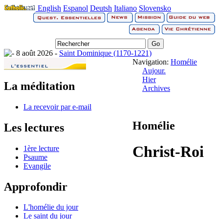
English
Espanol
Deutsh
Italiano
Slovensko
8 août 2026 -
Saint Dominique (1170-1221)
Navigation:
Homélie
Aujour.
Hier
La méditation
Archives
La recevoir par e-mail
Homélie
Les lectures
Christ-Roi
1ère lecture
Psaume
Evangile
Approfondir
L'homélie du jour
Le saint du jour