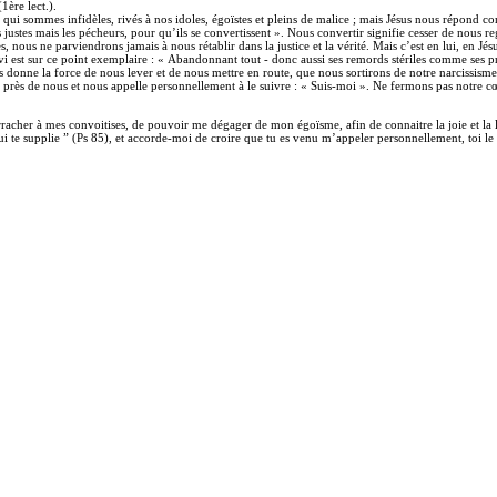
1ère lect.).
qui sommes infidèles, rivés à nos idoles, égoïstes et pleins de malice ; mais Jésus nous répond c
 justes mais les pécheurs, pour qu’ils se convertissent ». Nous convertir signifie cesser de nous r
, nous ne parviendrons jamais à nous rétablir dans la justice et la vérité. Mais c’est en lui, en Jé
 est sur ce point exemplaire : « Abandonnant tout - donc aussi ses remords stériles comme ses préte
 donne la force de nous lever et de nous mettre en route, que nous sortirons de notre narcissisme 
 près de nous et nous appelle personnellement à le suivre : « Suis-moi ». Ne fermons pas notre 
cher à mes convoitises, de pouvoir me dégager de mon égoïsme, afin de connaitre la joie et la li
ui te supplie ” (Ps 85), et accorde-moi de croire que tu es venu m’appeler personnellement, toi 