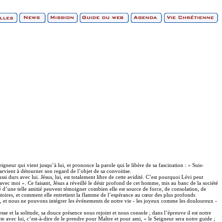
eigneur qui vient jusqu’à lui, et prononce la parole qui le libère de sa fascination : « Suis-
arvient à détourner son regard de l’objet de sa convoitise.
ssi durs avec lui. Jésus, lui, est totalement libre de cette avidité. C’est pourquoi Lévi peut
avec moi ». Ce faisant, Jésus a réveillé le désir profond de cet homme, mis au banc de la société
ié d’une telle amitié peuvent témoigner combien elle est source de force, de consolation, de
istoires, et comment elle entretient la flamme de l’espérance au cœur des plus profonds
ion, et nous ne pouvons intégrer les événements de notre vie - les joyeux comme les douloureux -
esse et la solitude, sa douce présence nous rejoint et nous console ; dans l’épreuve il est notre
e avec lui, c’est-à-dire de le prendre pour Maître et pour ami, « le Seigneur sera notre guide ;