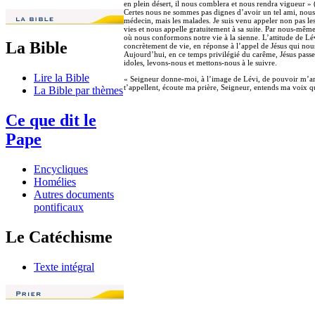
en plein désert, il nous comblera et nous rendra vigueur » (
Certes nous ne sommes pas dignes d’avoir un tel ami, nous 
médecin, mais les malades. Je suis venu appeler non pas les
vies et nous appelle gratuitement à sa suite. Par nous-mêmes
où nous conformons notre vie à la sienne. L’attitude de Lévi
La Bible
concrètement de vie, en réponse à l’appel de Jésus qui nous
Aujourd’hui, en ce temps privilégié du carême, Jésus passe
idoles, levons-nous et mettons-nous à le suivre.
Lire la Bible
« Seigneur donne-moi, à l’image de Lévi, de pouvoir m’arra
t’appellent, écoute ma prière, Seigneur, entends ma voix q
La Bible par thèmes
Ce que dit le
Pape
Encycliques
Homélies
Autres documents
pontificaux
Le Catéchisme
Texte intégral