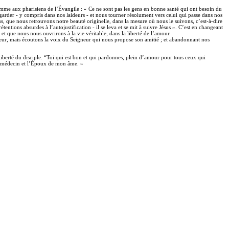
omme aux pharisiens de l’Évangile : « Ce ne sont pas les gens en bonne santé qui ont besoin du
egarder - y compris dans nos laideurs - et nous tourner résolument vers celui qui passe dans nos
sus, que nous retrouvons notre beauté originelle, dans la mesure où nous le suivons, c’est-à-dire
ntions absurdes à l’autojustification - il se leva et se mit à suivre Jésus ». C’est en changeant
et que nous nous ouvrirons à la vie véritable, dans la liberté de l’amour.
cœur, mais écoutons la voix du Seigneur qui nous propose son amitié ; et abandonnant nos
berté du disciple. “Toi qui est bon et qui pardonnes, plein d’amour pour tous ceux qui
le médecin et l’Époux de mon âme. »