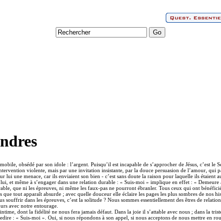
endres
immobile, obsédé par son idole : l’argent. Puisqu’il est incapable de s’approcher de Jésus, c’est le S
ntervention violente, mais par une invitation insistante, par la douce persuasion de l’amour, qui p
ur lui une menace, car ils enviaient son bien - c’est sans doute la raison pour laquelle ils étaient au
c lui, et même à s’engager dans une relation durable : « Suis-moi » implique en effet : « Demeure 
 durable, que ni les épreuves, ni même les faux-pas ne pourront ébranler. Tous ceux qui ont bénéfic
s que tout apparaît absurde ; avec quelle douceur elle éclaire les pages les plus sombres de nos h
lus souffrir dans les épreuves, c’est la solitude ? Nous sommes essentiellement des êtres de relat
ours avec notre entourage.
ime, dont la fidélité ne nous fera jamais défaut. Dans la joie il s’attable avec nous ; dans la trist
edire : « Suis-moi ». Oui, si nous répondons à son appel, si nous acceptons de nous mettre en rout