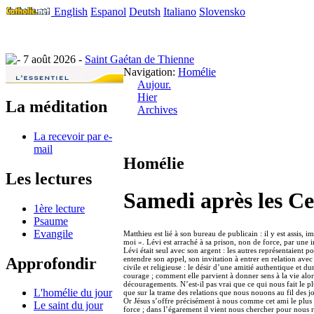
English
Espanol
Deutsh
Italiano
Slovensko
7 août 2026 -
Saint Gaétan de Thienne
Navigation:
Homélie
Aujour.
Hier
La méditation
Archives
La recevoir par e-
mail
Homélie
Les lectures
Samedi après les C
1ère lecture
Psaume
Evangile
Matthieu est lié à son bureau de publicain : il y est assis, 
moi ». Lévi est arraché à sa prison, non de force, par une i
Lévi était seul avec son argent : les autres représentaient po
Approfondir
entendre son appel, son invitation à entrer en relation ave
civile et religieuse : le désir d’une amitié authentique et
courage ; comment elle parvient à donner sens à la vie alor
découragements. N’est-il pas vrai que ce qui nous fait le p
L'homélie du jour
que sur la trame des relations que nous nouons au fil des j
Or Jésus s’offre précisément à nous comme cet ami le plus int
Le saint du jour
force ; dans l’égarement il vient nous chercher pour nous r