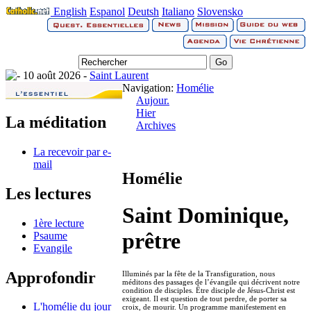
English
Espanol
Deutsh
Italiano
Slovensko
10 août 2026 -
Saint Laurent
Navigation:
Homélie
Aujour.
Hier
La méditation
Archives
La recevoir par e-
mail
Homélie
Les lectures
Saint Dominique,
1ère lecture
prêtre
Psaume
Evangile
Approfondir
Illuminés par la fête de la Transfiguration, nous
méditons des passages de l’évangile qui décrivent notre
condition de disciples. Être disciple de Jésus-Christ est
exigeant. Il est question de tout perdre, de porter sa
L'homélie du jour
croix, de mourir. Un programme manifestement en