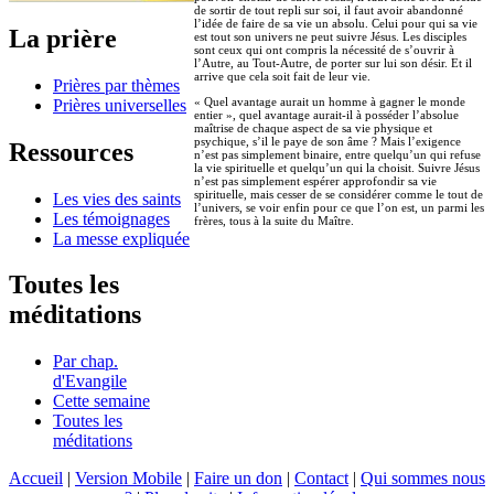
de sortir de tout repli sur soi, il faut avoir abandonné
l’idée de faire de sa vie un absolu. Celui pour qui sa vie
La prière
est tout son univers ne peut suivre Jésus. Les disciples
sont ceux qui ont compris la nécessité de s’ouvrir à
l’Autre, au Tout-Autre, de porter sur lui son désir. Et il
arrive que cela soit fait de leur vie.
Prières par thèmes
« Quel avantage aurait un homme à gagner le monde
Prières universelles
entier », quel avantage aurait-il à posséder l’absolue
maîtrise de chaque aspect de sa vie physique et
psychique, s’il le paye de son âme ? Mais l’exigence
Ressources
n’est pas simplement binaire, entre quelqu’un qui refuse
la vie spirituelle et quelqu’un qui la choisit. Suivre Jésus
n’est pas simplement espérer approfondir sa vie
spirituelle, mais cesser de se considérer comme le tout de
Les vies des saints
l’univers, se voir enfin pour ce que l’on est, un parmi les
Les témoignages
frères, tous à la suite du Maître.
La messe expliquée
Toutes les
méditations
Par chap.
d'Evangile
Cette semaine
Toutes les
méditations
Accueil
|
Version Mobile
|
Faire un don
|
Contact
|
Qui sommes nous