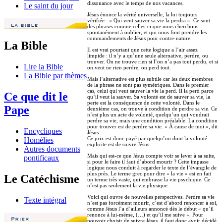
dissonance avec le temps de nos vacances.
Le saint du jour
Jésus énonce la vérité universelle, la loi toujours
vérifiée : « Qui veut sauver sa vie la perdra ». Ce sont
des phrases comme celles-ci que nous cherchons
spontanément à oublier, et qui nous font prendre les
commandements de Jésus pour contre-nature.
La Bible
Il est vrai pourtant que cette logique a l’air assez
limpide : il n’y a qu’une seule alternative, perdre, ou
trouver. On ne trouve rien si l’on n’a pas tout perdu, et si
Lire la Bible
on veut ne rien perdre, on perd tout.
La Bible par thèmes
Mais l’alternative est plus subtile car les deux membres
de la phrase ne sont pas symétriques. Dans le premier
cas, celui qui veut sauver la vie la perd. Il la perd parce
Ce que dit le
qu’il veut la sauver. Sa volonté est de sauver sa vie, la
perte est la conséquence de cette volonté. Dans le
Pape
deuxième cas, on trouve à condition de perdre sa vie. Ce
n’est plus un acte de volonté, quelqu’un qui voudrait
perdre sa vie, mais une condition préalable. La condition
pour trouver est de perdre sa vie. « À cause de moi », dit
Encycliques
Jésus.
Ce prix est donc payé par quelqu’un dont la volonté
Homélies
explicite est de suivre Jésus.
Autres documents
Mais qui est-ce que Jésus compte voir se lever à sa suite,
pontificaux
si pour le faire il faut d’abord mourir ? Cette impasse
logique nous conduit à regarder le texte de l’évangile de
plus près. Le terme grec pour dire « la vie » est en fait
Le Catéchisme
un terme très vaste, qui embrasse la vie psychique. Ce
n’est pas seulement la vie physique.
Voici qui ouvre de nouvelles perspectives. Perdre sa vie
Texte intégral
n’est pas forcément mourir, c’est d’abord renoncer à soi,
comme Jésus l’a d’ailleurs annoncé dès le début « qu’il
renonce à lui-même, (…) et qu’il me suive ». Pour
pouvoir choisir de suivre Jésus, il faut donc avoir décidé