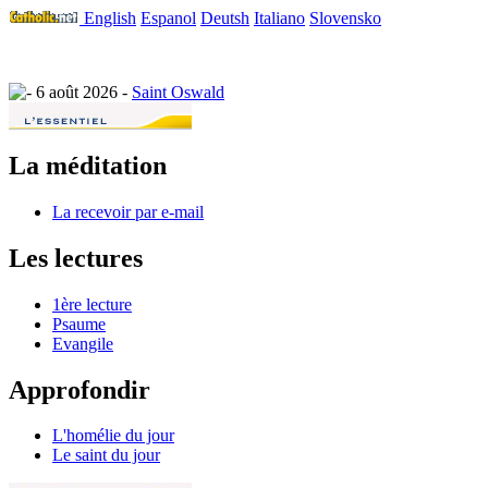
English
Espanol
Deutsh
Italiano
Slovensko
6 août 2026 -
Saint Oswald
La méditation
La recevoir par e-mail
Les lectures
1ère lecture
Psaume
Evangile
Approfondir
L'homélie du jour
Le saint du jour