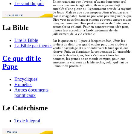
En ne regardant que l’avenir, n’ayant donc pour seul
Le saint du jour
secours que leur imagination, ils se voyaient déjà
auréolés d’une gloire qu’ils pourraient tirer de la royauté
de Jésus. Mais ce que nous propose Jésus n’est pas une
réalité imaginable. Nous ne pouvons pas imaginer ce que
Dieu veut nous demander et nous pouvons encore moins
imaginer comment Dieu peut nous aider de l’intérieur à
La Bible
accomplir sa volonté. Pour en concevoir une idée juste,
il nous faut accueillir la Croix, promesse de vie,
jaillissement de la vie véritable.
Lire la Bible
Par la question qu’il pose à Jacques et Jean, Jésus les
invite à un désir plus grand et plus pur, il les motive à
La Bible par thèmes
vouloir davantage et à s’orienter vers le bien qu’il leur
réserve. Puis, en élargissant la conversation à l’ensemble
du cercle des disciples, Jésus s’adresse à tous les
Ce que dit le
hommes, les grands de ce monde compris, pour leur
enseigner le vrai sens de la hiérarchie, celui qui naît de
Pape
l’amour du prochain.
Encycliques
Homélies
Autres documents
pontificaux
Le Catéchisme
Texte intégral