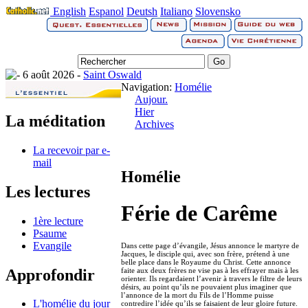
English
Espanol
Deutsh
Italiano
Slovensko
6 août 2026 -
Saint Oswald
Navigation:
Homélie
Aujour.
Hier
La méditation
Archives
La recevoir par e-
mail
Homélie
Les lectures
Férie de Carême
1ère lecture
Psaume
Evangile
Dans cette page d’évangile, Jésus annonce le martyre de
Jacques, le disciple qui, avec son frère, prétend à une
belle place dans le Royaume du Christ. Cette annonce
Approfondir
faite aux deux frères ne vise pas à les effrayer mais à les
orienter. Ils regardaient l’avenir à travers le filtre de leurs
désirs, au point qu’ils ne pouvaient plus imaginer que
l’annonce de la mort du Fils de l’Homme puisse
L'homélie du jour
contredire l’idée qu’ils se faisaient de leur gloire future.