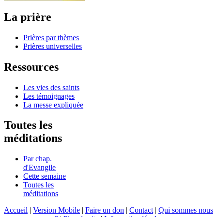
La prière
Prières par thèmes
Prières universelles
Ressources
Les vies des saints
Les témoignages
La messe expliquée
Toutes les
méditations
Par chap.
d'Evangile
Cette semaine
Toutes les
méditations
Accueil
|
Version Mobile
|
Faire un don
|
Contact
|
Qui sommes nous