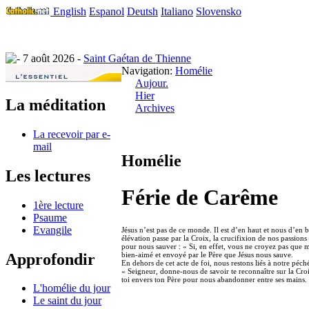
English
Espanol
Deutsh
Italiano
Slovensko
7 août 2026 -
Saint Gaétan de Thienne
Navigation:
Homélie
Aujour.
Hier
La méditation
Archives
La recevoir par e-
mail
Homélie
Les lectures
Férie de Carême
1ère lecture
Psaume
Evangile
Jésus n’est pas de ce monde. Il est d’en haut et nous d’en
élévation passe par la Croix, la crucifixion de nos passions
pour nous sauver : « Si, en effet, vous ne croyez pas que mo
Approfondir
bien-aimé et envoyé par le Père que Jésus nous sauve.
En dehors de cet acte de foi, nous restons liés à notre péch
« Seigneur, donne-nous de savoir te reconnaître sur la Cr
toi envers ton Père pour nous abandonner entre ses mains. Q
L'homélie du jour
Le saint du jour