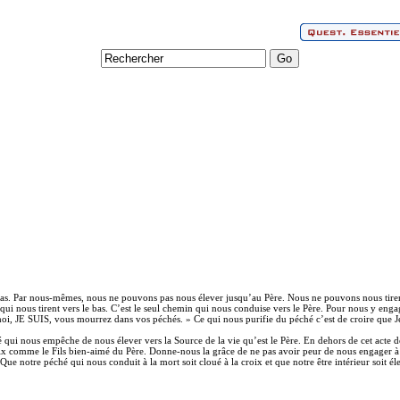
 bas. Par nous-mêmes, nous ne pouvons pas nous élever jusqu’au Père. Nous ne pouvons nous tirer 
 qui nous tirent vers le bas. C’est le seul chemin qui nous conduise vers le Père. Pour nous y engag
i, JE SUIS, vous mourrez dans vos péchés. » Ce qui nous purifie du péché c’est de croire que Jésus 
é qui nous empêche de nous élever vers la Source de la vie qu’est le Père. En dehors de cet acte de
oix comme le Fils bien-aimé du Père. Donne-nous la grâce de ne pas avoir peur de nous engager à 
ue notre péché qui nous conduit à la mort soit cloué à la croix et que notre être intérieur soit él