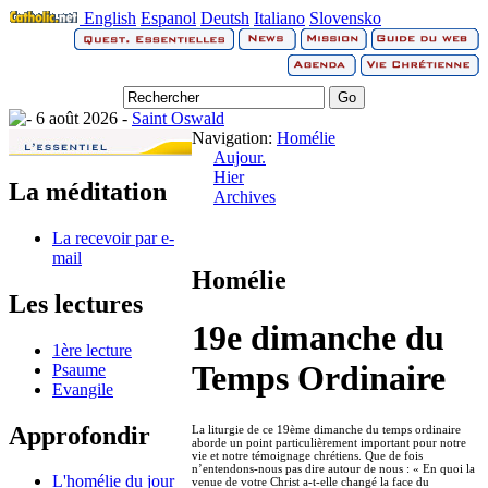
English
Espanol
Deutsh
Italiano
Slovensko
6 août 2026 -
Saint Oswald
Navigation:
Homélie
Aujour.
Hier
La méditation
Archives
La recevoir par e-
mail
Homélie
Les lectures
19e dimanche du
1ère lecture
Temps Ordinaire
Psaume
Evangile
Approfondir
La liturgie de ce 19ème dimanche du temps ordinaire
aborde un point particulièrement important pour notre
vie et notre témoignage chrétiens. Que de fois
n’entendons-nous pas dire autour de nous : « En quoi la
L'homélie du jour
venue de votre Christ a-t-elle changé la face du