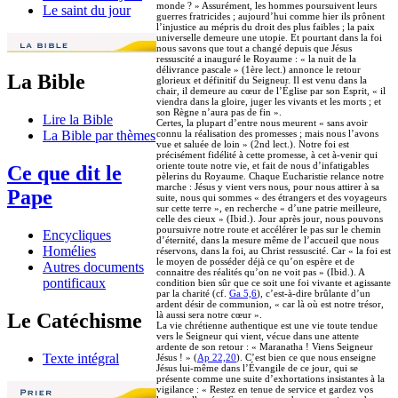
monde ? » Assurément, les hommes poursuivent leurs
Le saint du jour
guerres fratricides ; aujourd’hui comme hier ils prônent
l’injustice au mépris du droit des plus faibles ; la paix
universelle demeure une utopie. Et pourtant dans la foi
nous savons que tout a changé depuis que Jésus
ressuscité a inauguré le Royaume : « la nuit de la
délivrance pascale » (1ère lect.) annonce le retour
La Bible
glorieux et définitif du Seigneur. Il est venu dans la
chair, il demeure au cœur de l’Église par son Esprit, « il
viendra dans la gloire, juger les vivants et les morts ; et
son Règne n’aura pas de fin ».
Lire la Bible
Certes, la plupart d’entre nous meurent « sans avoir
connu la réalisation des promesses ; mais nous l’avons
La Bible par thèmes
vue et saluée de loin » (2nd lect.). Notre foi est
précisément fidélité à cette promesse, à cet à-venir qui
oriente toute notre vie, et fait de nous d’infatigables
Ce que dit le
pèlerins du Royaume. Chaque Eucharistie relance notre
marche : Jésus y vient vers nous, pour nous attirer à sa
Pape
suite, nous qui sommes « des étrangers et des voyageurs
sur cette terre », en recherche « d’une patrie meilleure,
celle des cieux » (Ibid.). Jour après jour, nous pouvons
poursuivre notre route et accélérer le pas sur le chemin
Encycliques
d’éternité, dans la mesure même de l’accueil que nous
Homélies
réservons, dans la foi, au Christ ressuscité. Car « la foi est
le moyen de posséder déjà ce qu’on espère et de
Autres documents
connaitre des réalités qu’on ne voit pas » (Ibid.). A
pontificaux
condition bien sûr que ce soit une foi vivante et agissante
par la charité (cf.
Ga 5,6
), c’est-à-dire brûlante d’un
ardent désir de communion, « car là où est notre trésor,
là aussi sera notre cœur ».
Le Catéchisme
La vie chrétienne authentique est une vie toute tendue
vers le Seigneur qui vient, vécue dans une attente
ardente de son retour : « Maranatha ! Viens Seigneur
Texte intégral
Jésus ! » (
Ap 22,20
). C’est bien ce que nous enseigne
Jésus lui-même dans l’Évangile de ce jour, qui se
présente comme une suite d’exhortations insistantes à la
vigilance : « Restez en tenue de service et gardez vos