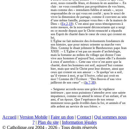
avez, nous conseille Jésus, et donnez-le en aumône ». En
clair : ne vous considérez pas propriétaires de vos biens,
mais comme des « intendants fidèles et sensés », soyez
responsables de ce qui vous est confié ; ayez le souci de
vivre la dimension de partage, comme il convient au sein
d’une même famille, puisque vous êtes « de la maison de
Dieu » (
Ep 2,19
). C’est ainsi que nous témoignerons à
notre mesure, de la nouveauté déconcertante qui a surgi
en ce monde depuis que le Christ ressuscité a répandu
son Esprit de charité dans le cœur de ceux qui croient en
lui.
L’Église ne fait mémoire des événements fondateurs de
son histoire, que pour mieux orienter sa marche vers
Dieu. Comme le disait joliment le Bienheureux pape Jean
XXIII : « L’Église n’est pas un musée d’archéologie,
mais la fontaine au milieu du village qui donne l’eau
vive aux hommes d’aujourd’hui, comme elle l’a donnée
à ceux d’autrefois ». Cette eau vive n’est autre que la
charité, dont les hommes ont soif, aujourd’hui comme
hier, mais que seul le Christ peut leur donner, ainsi que
ceux qui croient en son amour : « Si quelqu’un a soif,
qu’il vienne à moi, et qu’il boive, celui qui croit en
moi ! Comme dit l’Écriture : “Des fleuves d’eau vive
jailliront de son cœur” » (
Jn 7,38
).
« Seigneur accorde-nous une grâce de vigilance
intérieure ; que nous puissions t’attendre avec une sainte
impatience, comme on attend le retour d’un enfant, d’un
ami, d’un époux. Que l’espérance de ton retour
imminent nous garde éveillés dans la foi, et animés d’un
zèle ardent au service de nos frères. »
Accueil
|
Version Mobile
|
Faire un don
|
Contact
|
Qui sommes nous
?
|
Plan du site
|
Information légales
© Catholique.org 2004 - 2026 - Tous droits réservés