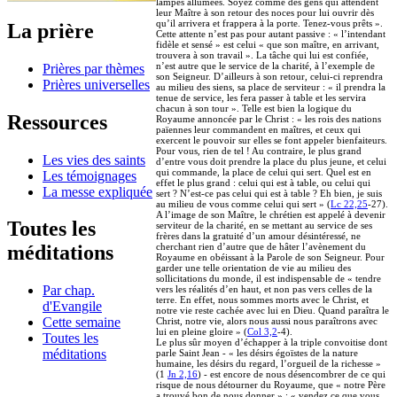
lampes allumées. Soyez comme des gens qui attendent
leur Maître à son retour des noces pour lui ouvrir dès
qu’il arrivera et frappera à la porte. Tenez-vous prêts ».
La prière
Cette attente n’est pas pour autant passive : « l’intendant
fidèle et sensé » est celui « que son maître, en arrivant,
trouvera à son travail ». La tâche qui lui est confiée,
n’est autre que le service de la charité, à l’exemple de
Prières par thèmes
son Seigneur. D’ailleurs à son retour, celui-ci reprendra
Prières universelles
au milieu des siens, sa place de serviteur : « il prendra la
tenue de service, les fera passer à table et les servira
chacun à son tour ». Telle est bien la logique du
Ressources
Royaume annoncée par le Christ : « les rois des nations
païennes leur commandent en maîtres, et ceux qui
exercent le pouvoir sur elles se font appeler bienfaiteurs.
Pour vous, rien de tel ! Au contraire, le plus grand
Les vies des saints
d’entre vous doit prendre la place du plus jeune, et celui
qui commande, la place de celui qui sert. Quel est en
Les témoignages
effet le plus grand : celui qui est à table, ou celui qui
La messe expliquée
sert ? N’est-ce pas celui qui est à table ? Eh bien, je suis
au milieu de vous comme celui qui sert » (
Lc 22,25
-27).
A l’image de son Maître, le chrétien est appelé à devenir
Toutes les
serviteur de la charité, en se mettant au service de ses
frères dans la gratuité d’un amour désintéressé, ne
cherchant rien d’autre que de hâter l’avènement du
méditations
Royaume en obéissant à la Parole de son Seigneur. Pour
garder une telle orientation de vie au milieu des
sollicitations du monde, il est indispensable de « tendre
Par chap.
vers les réalités d’en haut, et non pas vers celles de la
terre. En effet, nous sommes morts avec le Christ, et
d'Evangile
notre vie reste cachée avec lui en Dieu. Quand paraîtra le
Cette semaine
Christ, notre vie, alors nous aussi nous paraîtrons avec
lui en pleine gloire » (
Col 3,2
-4).
Toutes les
Le plus sûr moyen d’échapper à la triple convoitise dont
méditations
parle Saint Jean - « les désirs égoïstes de la nature
humaine, les désirs du regard, l’orgueil de la richesse »
(1
Jn 2,16
) - est encore de nous désencombrer de ce qui
risque de nous détourner du Royaume, que « notre Père
a trouvé bon de nous donner » : « vendez ce que vous