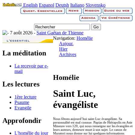
English
Espanol
Deutsh
Italiano
Slovensko
7 août 2026 -
Saint Gaétan de Thienne
Navigation:
Homélie
Aujour.
Hier
La méditation
Archives
La recevoir par e-
mail
Homélie
Les lectures
Saint Luc,
1ère lecture
évangéliste
Psaume
Evangile
Approfondir
Nous fêtons aujourd’hui saint Luc évangéliste. Sa
personnalité est mal connue. Papias de Hiérapolis en Asie
Mineure vers 120, qui nous renseigne sur les évangiles et
leurs auteurs, demeure muet à son sujet. Le canon de
L'homélie du jour
Muratori nous donne sur lui quelques informations