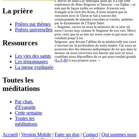
L’œuvre de saint Luc témoigne aussi qu’il a fait cette
expérience de Jésus Seigneur et Sauveur « en Église » et
non pas de façon isolée ou solitaire. A travers son
La prière
évangile et le récit des Actes, il nous montre que la
rencontre avec le Christ se fait à travers des
communautés de témoins concrètes et variées, animées
par le dynamisme de l’Esprit Saint.
Prières par thèmes
« Seigneur, ravive en nous la mémoire de ce jour où
Prières universelles
nous t’avons reçu comme le Seigneur de nos vies. Merci
pour ceux que tu as mis sur notre route et qui nous ont
conduits jusqu’à toi.
Ressources
Seigneur, que devant l’abîme de ta miséricorde nos yeux
s’ouvrent sur la profondeur de notre misère. Car nous ne
pourrons être des témoins authentiques de toi que dans la
mesure où nous recevrons ton Amour qui tout en nous
Les vies des saints
comblant nous dépouillera de ce qui nous rendait grands
(
Lc 9,46
) à nos propres yeux. »
Les témoignages
La messe expliquée
Toutes les
méditations
Par chap.
d'Evangile
Cette semaine
Toutes les
méditations
Accueil
|
Version Mobile
|
Faire un don
|
Contact
|
Qui sommes nous