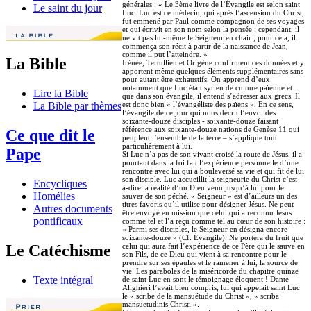
générales : « Le 3ème livre de l’Évangile est selon saint
Le saint du jour
Luc. Luc est ce médecin, qui après l’ascension du Christ,
fut emmené par Paul comme compagnon de ses voyages
et qui écrivit en son nom selon la pensée ; cependant, il
ne vit pas lui-même le Seigneur en chair ; pour cela, il
commença son récit à partir de la naissance de Jean,
comme il put l’atteindre. »
La Bible
Irénée, Tertullien et Origène confirment ces données et y
apportent même quelques éléments supplémentaires sans
pour autant être exhaustifs. On apprend d’eux
notamment que Luc était syrien de culture païenne et
Lire la Bible
que dans son évangile, il entend s’adresser aux grecs. Il
est donc bien « l’évangéliste des païens ». En ce sens,
La Bible par thèmes
l’évangile de ce jour qui nous décrit l’envoi des
soixante-douze disciples - soixante-douze faisant
référence aux soixante-douze nations de Genèse 11 qui
Ce que dit le
peuplent l’ensemble de la terre – s’applique tout
particulièrement à lui.
Pape
Si Luc n’a pas de son vivant croisé la route de Jésus, il a
pourtant dans la foi fait l’expérience personnelle d’une
rencontre avec lui qui a bouleversé sa vie et qui fit de lui
son disciple. Luc accueillit la seigneurie du Christ c’est-
Encycliques
à-dire la réalité d’un Dieu venu jusqu’à lui pour le
Homélies
sauver de son péché. « Seigneur » est d’ailleurs un des
titres favoris qu’il utilise pour désigner Jésus. Ne peut
Autres documents
être envoyé en mission que celui qui a reconnu Jésus
pontificaux
comme tel et l’a reçu comme tel au cœur de son histoire :
« Parmi ses disciples, le Seigneur en désigna encore
soixante-douze » (Cf. Évangile). Ne portera du fruit que
celui qui aura fait l’expérience de ce Père qui le sauve en
Le Catéchisme
son Fils, de ce Dieu qui vient à sa rencontre pour le
prendre sur ses épaules et le ramener à lui, la source de
vie. Les paraboles de la miséricorde du chapitre quinze
Texte intégral
de saint Luc en sont le témoignage éloquent ! Dante
Alighieri l’avait bien compris, lui qui appelait saint Luc
le « scribe de la mansuétude du Christ », « scriba
mansuetudinis Christi ».