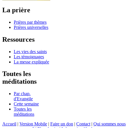
La prière
Prières par thèmes
Prières universelles
Ressources
Les vies des saints
Les témoignages
La messe expliquée
Toutes les
méditations
Par chap.
d'Evangile
Cette semaine
Toutes les
méditations
Accueil
|
Version Mobile
|
Faire un don
|
Contact
|
Qui sommes nous