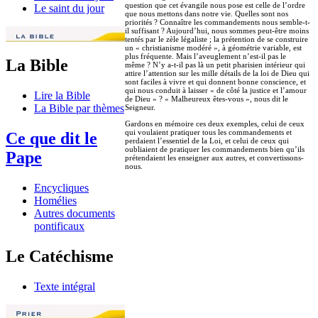
question que cet évangile nous pose est celle de l’ordre
Le saint du jour
que nous mettons dans notre vie. Quelles sont nos
priorités ? Connaître les commandements nous semble-t-
il suffisant ? Aujourd’hui, nous sommes peut-être moins
tentés par le zèle légaliste ; la prétention de se construire
un « christianisme modéré », à géométrie variable, est
plus fréquente. Mais l’aveuglement n’est-il pas le
La Bible
même ? N’y a-t-il pas là un petit pharisien intérieur qui
attire l’attention sur les mille détails de la loi de Dieu qui
sont faciles à vivre et qui donnent bonne conscience, et
qui nous conduit à laisser « de côté la justice et l’amour
Lire la Bible
de Dieu » ? « Malheureux êtes-vous », nous dit le
La Bible par thèmes
Seigneur.
Gardons en mémoire ces deux exemples, celui de ceux
qui voulaient pratiquer tous les commandements et
Ce que dit le
perdaient l’essentiel de la Loi, et celui de ceux qui
oubliaient de pratiquer les commandements bien qu’ils
Pape
prétendaient les enseigner aux autres, et convertissons-
nous.
Encycliques
Homélies
Autres documents
pontificaux
Le Catéchisme
Texte intégral