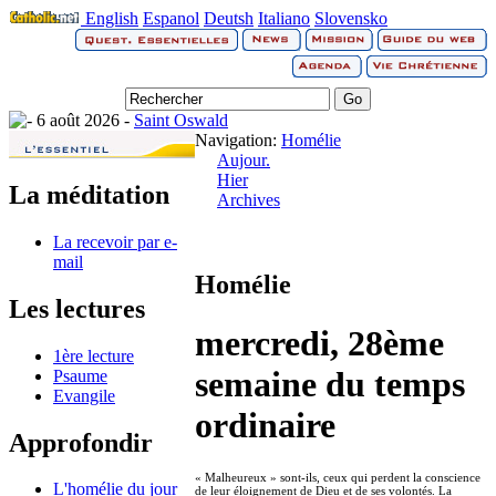
English
Espanol
Deutsh
Italiano
Slovensko
6 août 2026 -
Saint Oswald
Navigation:
Homélie
Aujour.
Hier
La méditation
Archives
La recevoir par e-
mail
Homélie
Les lectures
mercredi, 28ème
1ère lecture
semaine du temps
Psaume
Evangile
ordinaire
Approfondir
« Malheureux » sont-ils, ceux qui perdent la conscience
L'homélie du jour
de leur éloignement de Dieu et de ses volontés. La