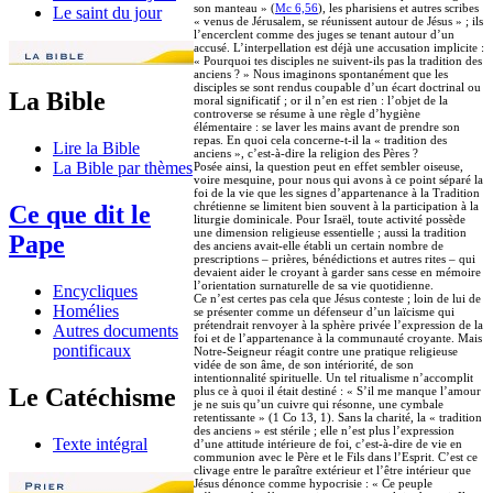
son manteau » (
Mc 6,56
), les pharisiens et autres scribes
Le saint du jour
« venus de Jérusalem, se réunissent autour de Jésus » ; ils
l’encerclent comme des juges se tenant autour d’un
accusé. L’interpellation est déjà une accusation implicite :
« Pourquoi tes disciples ne suivent-ils pas la tradition des
anciens ? » Nous imaginons spontanément que les
disciples se sont rendus coupable d’un écart doctrinal ou
La Bible
moral significatif ; or il n’en est rien : l’objet de la
controverse se résume à une règle d’hygiène
élémentaire : se laver les mains avant de prendre son
repas. En quoi cela concerne-t-il la « tradition des
Lire la Bible
anciens », c’est-à-dire la religion des Pères ?
La Bible par thèmes
Posée ainsi, la question peut en effet sembler oiseuse,
voire mesquine, pour nous qui avons à ce point séparé la
foi de la vie que les signes d’appartenance à la Tradition
chrétienne se limitent bien souvent à la participation à la
Ce que dit le
liturgie dominicale. Pour Israël, toute activité possède
une dimension religieuse essentielle ; aussi la tradition
Pape
des anciens avait-elle établi un certain nombre de
prescriptions – prières, bénédictions et autres rites – qui
devaient aider le croyant à garder sans cesse en mémoire
l’orientation surnaturelle de sa vie quotidienne.
Encycliques
Ce n’est certes pas cela que Jésus conteste ; loin de lui de
Homélies
se présenter comme un défenseur d’un laïcisme qui
prétendrait renvoyer à la sphère privée l’expression de la
Autres documents
foi et de l’appartenance à la communauté croyante. Mais
pontificaux
Notre-Seigneur réagit contre une pratique religieuse
vidée de son âme, de son intériorité, de son
intentionnalité spirituelle. Un tel ritualisme n’accomplit
Le Catéchisme
plus ce à quoi il était destiné : « S’il me manque l’amour
je ne suis qu’un cuivre qui résonne, une cymbale
retentissante » (1 Co 13, 1). Sans la charité, la « tradition
des anciens » est stérile ; elle n’est plus l’expression
Texte intégral
d’une attitude intérieure de foi, c’est-à-dire de vie en
communion avec le Père et le Fils dans l’Esprit. C’est ce
clivage entre le paraître extérieur et l’être intérieur que
Jésus dénonce comme hypocrisie : « Ce peuple