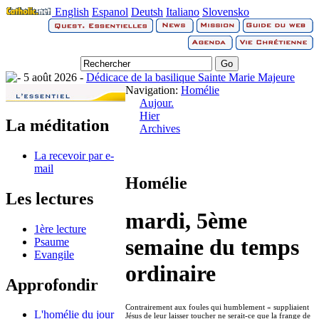
English
Espanol
Deutsh
Italiano
Slovensko
5 août 2026 -
Dédicace de la basilique Sainte Marie Majeure
Navigation:
Homélie
Aujour.
Hier
La méditation
Archives
La recevoir par e-
mail
Homélie
Les lectures
mardi, 5ème
1ère lecture
semaine du temps
Psaume
Evangile
ordinaire
Approfondir
Contrairement aux foules qui humblement « suppliaient
L'homélie du jour
Jésus de leur laisser toucher ne serait-ce que la frange de