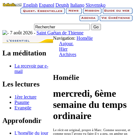
English
Espanol
Deutsh
Italiano
Slovensko
7 août 2026 -
Saint Gaétan de Thienne
Navigation:
Homélie
Aujour.
Hier
La méditation
Archives
La recevoir par e-
mail
Homélie
Les lectures
mercredi, 6ème
1ère lecture
semaine du temps
Psaume
Evangile
ordinaire
Approfondir
Le récit est original, propre à Marc. Comme souvent, et
L'homélie du jour
comme nous l’avons vu faire il y a peu, on amène un