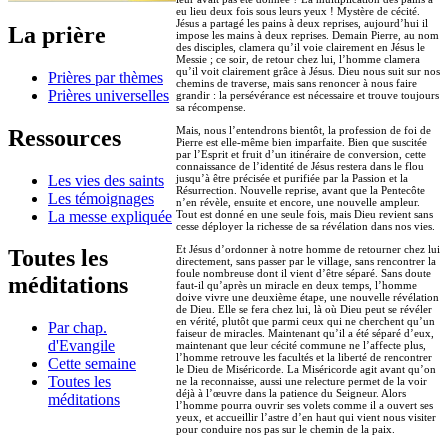
eu lieu deux fois sous leurs yeux ! Mystère de cécité.
Jésus a partagé les pains à deux reprises, aujourd’hui il
La prière
impose les mains à deux reprises. Demain Pierre, au nom
des disciples, clamera qu’il voie clairement en Jésus le
Messie ; ce soir, de retour chez lui, l’homme clamera
qu’il voit clairement grâce à Jésus. Dieu nous suit sur nos
Prières par thèmes
chemins de traverse, mais sans renoncer à nous faire
Prières universelles
grandir : la persévérance est nécessaire et trouve toujours
sa récompense.
Mais, nous l’entendrons bientôt, la profession de foi de
Ressources
Pierre est elle-même bien imparfaite. Bien que suscitée
par l’Esprit et fruit d’un itinéraire de conversion, cette
connaissance de l’identité de Jésus restera dans le flou
Les vies des saints
jusqu’à être précisée et purifiée par la Passion et la
Résurrection. Nouvelle reprise, avant que la Pentecôte
Les témoignages
n’en révèle, ensuite et encore, une nouvelle ampleur.
La messe expliquée
Tout est donné en une seule fois, mais Dieu revient sans
cesse déployer la richesse de sa révélation dans nos vies.
Et Jésus d’ordonner à notre homme de retourner chez lui
Toutes les
directement, sans passer par le village, sans rencontrer la
foule nombreuse dont il vient d’être séparé. Sans doute
méditations
faut-il qu’après un miracle en deux temps, l’homme
doive vivre une deuxième étape, une nouvelle révélation
de Dieu. Elle se fera chez lui, là où Dieu peut se révéler
en vérité, plutôt que parmi ceux qui ne cherchent qu’un
Par chap.
faiseur de miracles. Maintenant qu’il a été séparé d’eux,
d'Evangile
maintenant que leur cécité commune ne l’affecte plus,
l’homme retrouve les facultés et la liberté de rencontrer
Cette semaine
le Dieu de Miséricorde. La Miséricorde agit avant qu’on
Toutes les
ne la reconnaisse, aussi une relecture permet de la voir
déjà à l’œuvre dans la patience du Seigneur. Alors
méditations
l’homme pourra ouvrir ses volets comme il a ouvert ses
yeux, et accueillir l’astre d’en haut qui vient nous visiter
pour conduire nos pas sur le chemin de la paix.