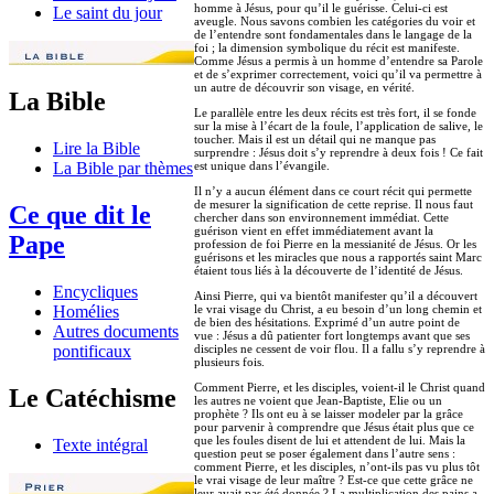
homme à Jésus, pour qu’il le guérisse. Celui-ci est
Le saint du jour
aveugle. Nous savons combien les catégories du voir et
de l’entendre sont fondamentales dans le langage de la
foi ; la dimension symbolique du récit est manifeste.
Comme Jésus a permis à un homme d’entendre sa Parole
et de s’exprimer correctement, voici qu’il va permettre à
un autre de découvrir son visage, en vérité.
La Bible
Le parallèle entre les deux récits est très fort, il se fonde
sur la mise à l’écart de la foule, l’application de salive, le
toucher. Mais il est un détail qui ne manque pas
Lire la Bible
surprendre : Jésus doit s’y reprendre à deux fois ! Ce fait
est unique dans l’évangile.
La Bible par thèmes
Il n’y a aucun élément dans ce court récit qui permette
de mesurer la signification de cette reprise. Il nous faut
Ce que dit le
chercher dans son environnement immédiat. Cette
guérison vient en effet immédiatement avant la
Pape
profession de foi Pierre en la messianité de Jésus. Or les
guérisons et les miracles que nous a rapportés saint Marc
étaient tous liés à la découverte de l’identité de Jésus.
Encycliques
Ainsi Pierre, qui va bientôt manifester qu’il a découvert
le vrai visage du Christ, a eu besoin d’un long chemin et
Homélies
de bien des hésitations. Exprimé d’un autre point de
Autres documents
vue : Jésus a dû patienter fort longtemps avant que ses
disciples ne cessent de voir flou. Il a fallu s’y reprendre à
pontificaux
plusieurs fois.
Comment Pierre, et les disciples, voient-il le Christ quand
Le Catéchisme
les autres ne voient que Jean-Baptiste, Elie ou un
prophète ? Ils ont eu à se laisser modeler par la grâce
pour parvenir à comprendre que Jésus était plus que ce
que les foules disent de lui et attendent de lui. Mais la
Texte intégral
question peut se poser également dans l’autre sens :
comment Pierre, et les disciples, n’ont-ils pas vu plus tôt
le vrai visage de leur maître ? Est-ce que cette grâce ne
leur avait pas été donnée ? La multiplication des pains a