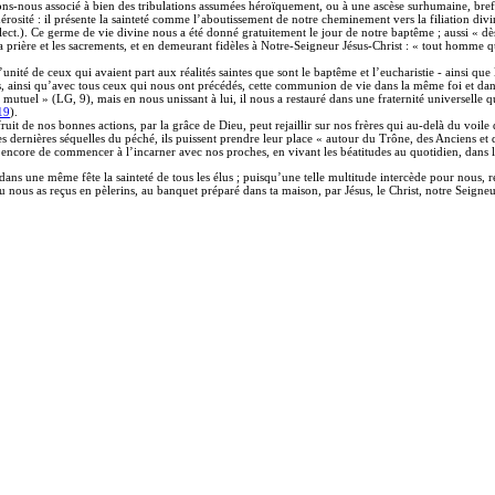
vons-nous associé à bien des tribulations assumées héroïquement, ou à une ascèse surhumaine, bref à
générosité : il présente la sainteté comme l’aboutissement de notre cheminement vers la filiation d
ct.). Ce germe de vie divine nous a été donné gratuitement le jour de notre baptême ; aussi « dès
 la prière et les sacrements, et en demeurant fidèles à Notre-Seigneur Jésus-Christ : « tout homme
l’unité de ceux qui avaient part aux réalités saintes que sont le baptême et l’eucharistie - ainsi q
us, ainsi qu’avec tous ceux qui nous ont précédés, cette communion de vie dans la même foi et dan
en mutuel » (LG, 9), mais en nous unissant à lui, il nous a restauré dans une fraternité universelle 
19
).
ruit de nos bonnes actions, par la grâce de Dieu, peut rejaillir sur nos frères qui au-delà du voi
es dernières séquelles du péché, ils puissent prendre leur place « autour du Trône, des Anciens et
encore de commencer à l’incarner avec nos proches, en vivant les béatitudes au quotidien, dans la
 dans une même fête la sainteté de tous les élus ; puisqu’une telle multitude intercède pour nous, 
tu nous as reçus en pèlerins, au banquet préparé dans ta maison, par Jésus, le Christ, notre Seigne