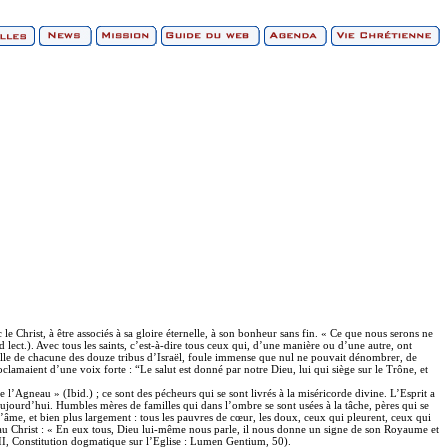
c le Christ, à être associés à sa gloire éternelle, à son bonheur sans fin. « Ce que nous serons ne
d lect.). Avec tous les saints, c’est-à-dire tous ceux qui, d’une manière ou d’une autre, ont
 mille de chacune des douze tribus d’Israël, foule immense que nul ne pouvait dénombrer, de
oclamaient d’une voix forte : “Le salut est donné par notre Dieu, lui qui siège sur le Trône, et
l’Agneau » (Ibid.) ; ce sont des pécheurs qui se sont livrés à la miséricorde divine. L’Esprit a
 aujourd’hui. Humbles mères de familles qui dans l’ombre se sont usées à la tâche, pères qui se
l’âme, et bien plus largement : tous les pauvres de cœur, les doux, ceux qui pleurent, ceux qui
ance au Christ : « En eux tous, Dieu lui-même nous parle, il nous donne un signe de son Royaume et
an II, Constitution dogmatique sur l’Eglise : Lumen Gentium, 50).