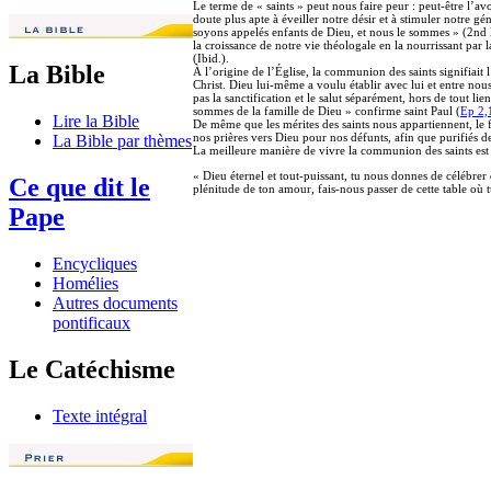
Le terme de « saints » peut nous faire peur : peut-être l’a
doute plus apte à éveiller notre désir et à stimuler notre 
soyons appelés enfants de Dieu, et nous le sommes » (2nd le
la croissance de notre vie théologale en la nourrissant par
(Ibid.).
La Bible
À l’origine de l’Église, la communion des saints signifiait 
Christ. Dieu lui-même a voulu établir avec lui et entre no
pas la sanctification et le salut séparément, hors de tout li
sommes de la famille de Dieu » confirme saint Paul (
Ep 2,
Lire la Bible
De même que les mérites des saints nous appartiennent, le f
nos prières vers Dieu pour nos défunts, afin que purifiés d
La Bible par thèmes
La meilleure manière de vivre la communion des saints est 
« Dieu éternel et tout-puissant, tu nous donnes de célébrer
Ce que dit le
plénitude de ton amour, fais-nous passer de cette table où 
Pape
Encycliques
Homélies
Autres documents
pontificaux
Le Catéchisme
Texte intégral