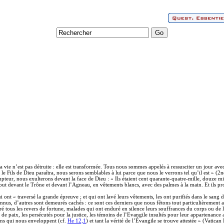
 la vie n’est pas détruite : elle est transformée. Tous nous sommes appelés à ressusciter un jour ave
le Fils de Dieu paraîtra, nous serons semblables à lui parce que nous le verrons tel qu’il est » (2n
empteur, nous exulterons devant la face de Dieu : « Ils étaient cent quarante-quatre-mille, douze
ebout devant le Trône et devant l’Agneau, en vêtements blancs, avec des palmes à la main. Et ils pr
t « traversé la grande épreuve ; et qui ont lavé leurs vêtements, les ont purifiés dans le sang de 
 connus, d’autres sont demeurés cachés : ce sont ces derniers que nous fêtons tout particulièrement
ré tous les revers de fortune, malades qui ont enduré en silence leurs souffrances du corps ou de 
sans de paix, les persécutés pour la justice, les témoins de l’Evangile insultés pour leur apparten
ins qui nous enveloppent (cf.
He 12,1
) et tant la vérité de l’Évangile se trouve attestée » (Vatic