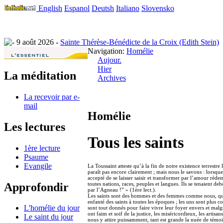
English
Espanol
Deutsh
Italiano
Slovensko
9 août 2026 -
Sainte Thérèse-Bénédicte de la Croix (Edith Stein)
Navigation:
Homélie
Aujour.
Hier
La méditation
Archives
La recevoir par e-
mail
Homélie
Les lectures
Tous les saints
1ère lecture
Psaume
Evangile
La Toussaint atteste qu’à la fin de notre existence terrestre
paraît pas encore clairement ; mais nous le savons : lorsque 
accepté de se laisser saisir et transformer par l’amour réd
Approfondir
toutes nations, races, peuples et langues. Ils se tenaient d
par l’Agneau !” » (1ère lect.).
Les saints sont des hommes et des femmes comme nous, qui on
enfanté des saints à toutes les époques ; les uns sont plus
L'homélie du jour
sont tout donnés pour faire vivre leur foyer envers et malg
ont faim et soif de la justice, les miséricordieux, les arti
Le saint du jour
nous y attire puissamment, tant est grande la nuée de témo