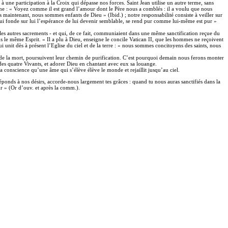
 une participation à la Croix qui dépasse nos forces. Saint Jean utilise un autre terme, sans
ivine : « Voyez comme il est grand l’amour dont le Père nous a comblés : il a voulu que nous
 maintenant, nous sommes enfants de Dieu » (Ibid.) ; notre responsabilité consiste à veiller sur
 qui fonde sur lui l’espérance de lui devenir semblable, se rend pur comme lui-même est pur »
ue les autres sacrements - et qui, de ce fait, communiaient dans une même sanctification reçue du
s le même Esprit. « Il a plu à Dieu, enseigne le concile Vatican II, que les hommes ne reçoivent
qui unit dès à présent l’Eglise du ciel et de la terre : « nous sommes concitoyens des saints, nous
le de la mort, poursuivent leur chemin de purification. C’est pourquoi demain nous ferons monter
 des quatre Vivants, et adorer Dieu en chantant avec eux sa louange.
 conscience qu’une âme qui s’élève élève le monde et rejaillit jusqu’au ciel.
réponds à nos désirs, accorde-nous largement tes grâces : quand tu nous auras sanctifiés dans la
ur » (Or d’ouv. et après la comm.).