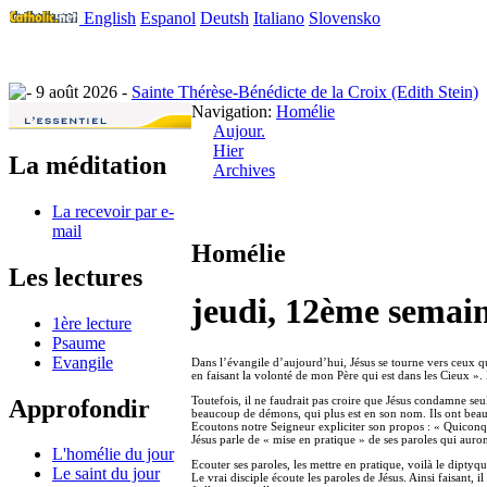
English
Espanol
Deutsh
Italiano
Slovensko
9 août 2026 -
Sainte Thérèse-Bénédicte de la Croix (Edith Stein)
Navigation:
Homélie
Aujour.
Hier
La méditation
Archives
La recevoir par e-
mail
Homélie
Les lectures
jeudi, 12ème semai
1ère lecture
Psaume
Evangile
Dans l’évangile d’aujourd’hui, Jésus se tourne vers ceux qu
en faisant la volonté de mon Père qui est dans les Cieux ». Le
Toutefois, il ne faudrait pas croire que Jésus condamne seu
Approfondir
beaucoup de démons, qui plus est en son nom. Ils ont beauco
Ecoutons notre Seigneur expliciter son propos : « Quiconqu
Jésus parle de « mise en pratique » de ses paroles qui auron
L'homélie du jour
Ecouter ses paroles, les mettre en pratique, voilà le diptyq
Le saint du jour
Le vrai disciple écoute les paroles de Jésus. Ainsi faisant, il