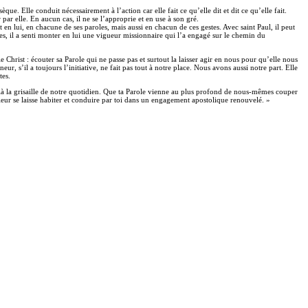
èque. Elle conduit nécessairement à l’action car elle fait ce qu’elle dit et dit ce qu’elle fait.
 par elle. En aucun cas, il ne se l’approprie et en use à son gré.
t en lui, en chacune de ses paroles, mais aussi en chacun de ces gestes. Avec saint Paul, il peut
oles, il a senti monter en lui une vigueur missionnaire qui l’a engagé sur le chemin du
 Christ : écouter sa Parole qui ne passe pas et surtout la laisser agir en nous pour qu’elle nous
, s’il a toujours l’initiative, ne fait pas tout à notre place. Nous avons aussi notre part. Elle
tes.
elà la grisaille de notre quotidien. Que ta Parole vienne au plus profond de nous-mêmes couper
rieur se laisse habiter et conduire par toi dans un engagement apostolique renouvelé. »