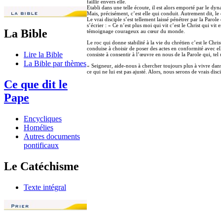
faillir envers elle.
Etabli dans une telle écoute, il est alors emporté par le dyna
Mais, précisément, c’est elle qui conduit. Autrement dit, le d
Le vrai disciple s’est tellement laissé pénétrer par la Parol
s’écrier : « Ce n’est plus moi qui vit c’est le Christ qui v
La Bible
témoignage courageux au cœur du monde.
Le roc qui donne stabilité à la vie du chrétien c’est le Chr
conduise à choisir de poser des actes en conformité avec ell
Lire la Bible
consiste à consentir à l’œuvre en nous de la Parole qui, tel
La Bible par thèmes
« Seigneur, aide-nous à chercher toujours plus à vivre dan
ce qui ne lui est pas ajusté. Alors, nous serons de vrais di
Ce que dit le
Pape
Encycliques
Homélies
Autres documents
pontificaux
Le Catéchisme
Texte intégral