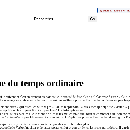
ne du temps ordinaire
i le suivent et c’est en prenant en compte leur qualité de disciples qu’il s’adresse à eux : « Ce 
 message est clair et sans détour : il n’est pas suffisant pour le disciple de confesser en parole que
lement ceux « qui disent et ne font pas ». On se méprendrait alors sur ce que signifie « action » 
up fait mais ont peut-être trop peu laissé le Christ agir en eux.
e écoute ces paroles que je viens de dire et les met en pratique, peut se comparer à un homme avi
t été « écoutées » préalablement. Autrement dit, il s’agit plus pour le disciple de laisser agir la 
ue que Jésus présente comme caractéristique des véritables disciples.
 accueille le Verbe fait chair et le laisse porter en lui et autour de lui les fruits qu’il désire. Il g