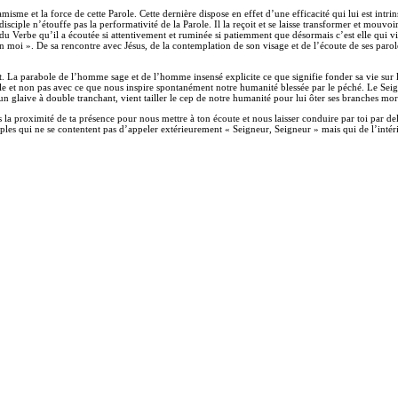
misme et la force de cette Parole. Cette dernière dispose en effet d’une efficacité qui lui est intrins
isciple n’étouffe pas la performativité de la Parole. Il la reçoit et se laisse transformer et mouvoir
e du Verbe qu’il a écoutée si attentivement et ruminée si patiemment que désormais c’est elle qui vi
it en moi ». De sa rencontre avec Jésus, de la contemplation de son visage et de l’écoute de ses par
ist. La parabole de l’homme sage et de l’homme insensé explicite ce que signifie fonder sa vie sur le
e et non pas avec ce que nous inspire spontanément notre humanité blessée par le péché. Le Seigneur
 un glaive à double tranchant, vient tailler le cep de notre humanité pour lui ôter ses branches mor
s la proximité de ta présence pour nous mettre à ton écoute et nous laisser conduire par toi par d
sciples qui ne se contentent pas d’appeler extérieurement « Seigneur, Seigneur » mais qui de l’inté