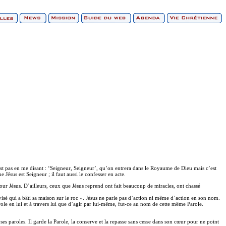
n’est pas en me disant : ‘Seigneur, Seigneur’, qu’on entrera dans le Royaume de Dieu mais c’est
 Jésus est Seigneur ; il faut aussi le confesser en acte.
pour Jésus. D’ailleurs, ceux que Jésus reprend ont fait beaucoup de miracles, ont chassé
sé qui a bâti sa maison sur le roc ». Jésus ne parle pas d’action ni même d’action en son nom.
Parole en lui et à travers lui que d’agir par lui-même, fut-ce au nom de cette même Parole.
arde ses paroles. Il garde la Parole, la conserve et la repasse sans cesse dans son cœur pour ne point