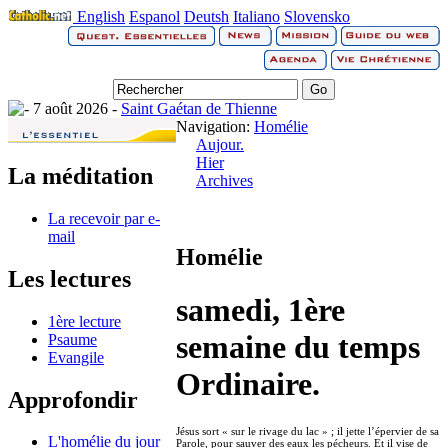
English
Espanol
Deutsh
Italiano
Slovensko
7 août 2026 -
Saint Gaétan de Thienne
Navigation:
Homélie
Aujour.
Hier
La méditation
Archives
La recevoir par e-
mail
Homélie
Les lectures
samedi, 1ère
1ère lecture
semaine du temps
Psaume
Evangile
Ordinaire.
Approfondir
Jésus sort « sur le rivage du lac » ; il jette l’épervier de sa
L'homélie du jour
Parole, pour sauver des eaux les pécheurs. Et il vise de