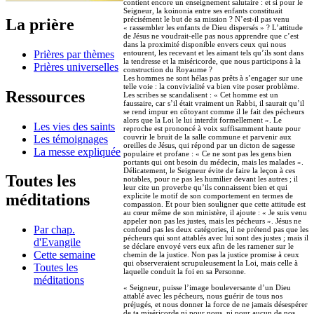
contient encore un enseignement salutaire : et si pour le
Seigneur, la koinonia entre ses enfants constituait
précisément le but de sa mission ? N’est-il pas venu
La prière
« rassembler les enfants de Dieu dispersés » ? L’attitude
de Jésus ne voudrait-elle pas nous apprendre que c’est
dans la proximité disponible envers ceux qui nous
Prières par thèmes
entourent, les recevant et les aimant tels qu’ils sont dans
la tendresse et la miséricorde, que nous participons à la
Prières universelles
construction du Royaume ?
Les hommes ne sont hélas pas prêts à s’engager sur une
telle voie : la convivialité va bien vite poser problème.
Ressources
Les scribes se scandalisent : « Cet homme est un
faussaire, car s’il était vraiment un Rabbi, il saurait qu’il
se rend impur en côtoyant comme il le fait des pécheurs
alors que la Loi le lui interdit formellement ». Le
Les vies des saints
reproche est prononcé à voix suffisamment haute pour
couvrir le bruit de la salle commune et parvenir aux
Les témoignages
oreilles de Jésus, qui répond par un dicton de sagesse
La messe expliquée
populaire et profane : « Ce ne sont pas les gens bien
portants qui ont besoin du médecin, mais les malades ».
Délicatement, le Seigneur évite de faire la leçon à ces
Toutes les
notables, pour ne pas les humilier devant les autres ; il
leur cite un proverbe qu’ils connaissent bien et qui
méditations
explicite le motif de son comportement en termes de
compassion. Et pour bien souligner que cette attitude est
au cœur même de son ministère, il ajoute : « Je suis venu
appeler non pas les justes, mais les pécheurs ». Jésus ne
Par chap.
confond pas les deux catégories, il ne prétend pas que les
pécheurs qui sont attablés avec lui sont des justes ; mais il
d'Evangile
se déclare envoyé vers eux afin de les ramener sur le
Cette semaine
chemin de la justice. Non pas la justice promise à ceux
qui observeraient scrupuleusement la Loi, mais celle à
Toutes les
laquelle conduit la foi en sa Personne.
méditations
« Seigneur, puisse l’image bouleversante d’un Dieu
attablé avec les pécheurs, nous guérir de tous nos
préjugés, et nous donner la force de ne jamais désespérer
de ta miséricorde ni pour nous, ni pour aucun de nos