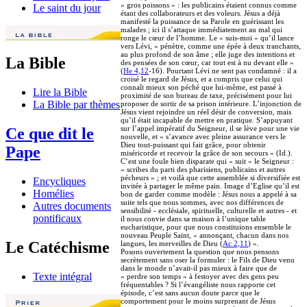
« gros poissons » : les publicains étaient connus comme
Le saint du jour
étant des collaborateurs et des voleurs. Jésus a déjà
manifesté la puissance de sa Parole en guérissant les
malades ; ici il s’attaque immédiatement au mal qui
ronge le cœur de l’homme. Le « suis-moi » qu’il lance
vers Lévi, « pénètre, comme une épée à deux tranchants,
au plus profond de son âme ; elle juge des intentions et
La Bible
des pensées de son cœur, car tout est à nu devant elle »
(
He 4,12
-16). Pourtant Lévi ne sent pas condamné : il a
croisé le regard de Jésus, et a compris que celui qui
connaît mieux son péché que lui-même, est passé à
Lire la Bible
proximité de son bureau de taxe, précisément pour lui
La Bible par thèmes
proposer de sortir de sa prison intérieure. L’injonction de
Jésus vient rejoindre un réel désir de conversion, mais
qu’il était incapable de mettre en pratique. S’appuyant
sur l’appel impératif du Seigneur, il se lève pour une vie
Ce que dit le
nouvelle, et « s’avance avec pleine assurance vers le
Dieu tout-puissant qui fait grâce, pour obtenir
Pape
miséricorde et recevoir la grâce de son secours » (Id.).
C’est une foule bien disparate qui « suit » le Seigneur :
« scribes du parti des pharisiens, publicains et autres
pécheurs » ; et voilà que cette assemblée si diversifiée est
Encycliques
invitée à partager le même pain. Image d’Eglise qu’il est
Homélies
bon de garder comme modèle : Jésus nous a appelé à sa
suite tels que nous sommes, avec nos différences de
Autres documents
sensibilité - ecclésiale, spirituelle, culturelle et autres - et
pontificaux
il nous convie dans sa maison à l’unique table
eucharistique, pour que nous constituions ensemble le
nouveau Peuple Saint, « annonçant, chacun dans nos
Le Catéchisme
langues, les merveilles de Dieu (
Ac 2,11
) ».
Posons ouvertement la question que nous pensons
secrètement sans oser la formuler : le Fils de Dieu venu
dans le monde n’avait-il pas mieux à faire que de
Texte intégral
« perdre son temps » à festoyer avec des gens peu
fréquentables ? Si l’évangéliste nous rapporte cet
épisode, c’est sans aucun doute parce que le
comportement pour le moins surprenant de Jésus