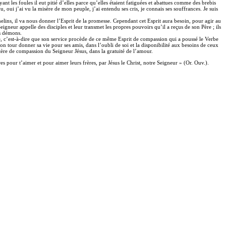
nt les foules il eut pitié d’elles parce qu’elles étaient fatiguées et abattues comme des brebis
 oui j’ai vu la misère de mon peuple, j’ai entendu ses cris, je connais ses souffrances. Je suis
helins, il va nous donner l’Esprit de la promesse. Cependant cet Esprit aura besoin, pour agir au
igneur appelle des disciples et leur transmet les propres pouvoirs qu’il a reçus de son Père ; ils
es démons.
tre, c’est-à-dire que son service procède de ce même Esprit de compassion qui a poussé le Verbe
à son tour donner sa vie pour ses amis, dans l’oubli de soi et la disponibilité aux besoins de ceux
nistère de compassion du Seigneur Jésus, dans la gratuité de l’amour.
pour t’aimer et pour aimer leurs frères, par Jésus le Christ, notre Seigneur » (Or. Ouv.).