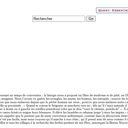
urtant un temps de conversion - la liturgie nous a proposé un Dieu de tendresse et de pitié, un D
maginer. Nous l’avons vu guérir les aveugles, les muets, les boiteux, les estropiés ; nourrir les foul
ation que nous endurons depuis que le péché domine sur nous ; pourvu que nous mettions notre con
le sa proximité : « Quand tu crieras le Seigneur se penchera vers toi ; dès qu’il t’aura entendu il
er à droite ou à gauche tes oreilles entendront celui qui te dira “voici le chemin, prends-le” ». Il es
es cœurs brisés et soigne leurs blessures. Il élève les humbles et rabaisse jusqu’à terre les impies »
 nous rappeler que le premier pas de toute conversion authentique, consiste dans la découverte émer
n’est pas facile, mais nous croyons qu’il marche à nos côtés ; qu’il prend soin de nous comme il n
les et tous les villages à la recherche des brebis perdues de son Père, annonçant la Bonne Nouvell