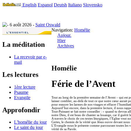
English
Espanol
Deutsh
Italiano
Slovensko
6 août 2026 -
Saint Oswald
Navigation:
Homélie
Aujour.
Hier
La méditation
Archives
La recevoir par e-
mail
Homélie
Les lectures
Férie de l’Avent
1ère lecture
Psaume
Evangile
Tout au long de la première semaine de l’Avent – qui est po
laisser combler, au-delà de tout ce que notre cœur aurait pu i
pour essuyer les larmes de nos visages et effacer l’humili
Approfondir
Aujourd’hui encore, dans la première lecture, il nous rappel
Tout-Puissant se fait notre conseiller : « quand tu devras all
notre Dieu, il est beau de chanter sa louange, car il guérit l
A travers le choix de ces textes liturgiques, l’Eglise veut
L'homélie du jour
Certes, le chemin de la vérité que Jésus ouvre devant nous 
L’Evangile nous le présente comme parcourant toutes les vil
Le saint du jour
vérité de sa Parole.