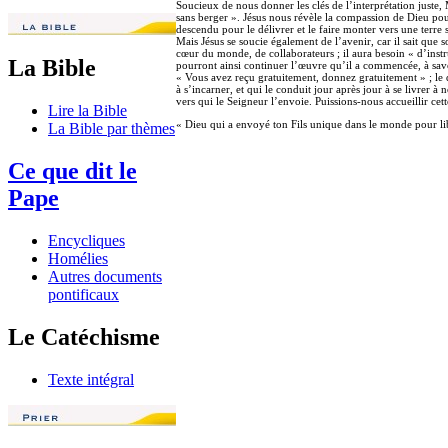
Soucieux de nous donner les clés de l’interprétation juste, 
sans berger ». Jésus nous révèle la compassion de Dieu pour
descendu pour le délivrer et le faire monter vers une terre sp
Mais Jésus se soucie également de l’avenir, car il sait que 
cœur du monde, de collaborateurs ; il aura besoin « d’instru
La Bible
pourront ainsi continuer l’œuvre qu’il a commencée, à savo
« Vous avez reçu gratuitement, donnez gratuitement » ; le d
à s’incarner, et qui le conduit jour après jour à se livrer à
vers qui le Seigneur l’envoie. Puissions-nous accueillir cett
Lire la Bible
« Dieu qui a envoyé ton Fils unique dans le monde pour lib
La Bible par thèmes
Ce que dit le
Pape
Encycliques
Homélies
Autres documents
pontificaux
Le Catéchisme
Texte intégral