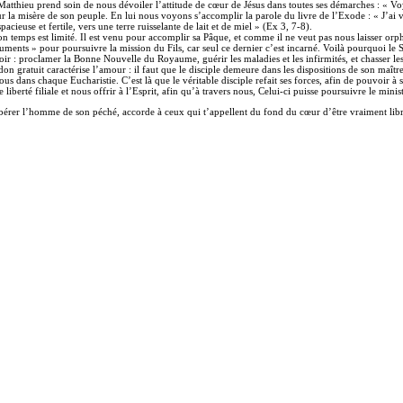
Matthieu prend soin de nous dévoiler l’attitude de cœur de Jésus dans toutes ses démarches : « Voya
 la misère de son peuple. En lui nous voyons s’accomplir la parole du livre de l’Exode : « J’ai vu,
acieuse et fertile, vers une terre ruisselante de lait et de miel » (Ex 3, 7-8).
son temps est limité. Il est venu pour accomplir sa Pâque, et comme il ne veut pas nous laisser orp
ments » pour poursuivre la mission du Fils, car seul ce dernier c’est incarné. Voilà pourquoi le Se
ir : proclamer la Bonne Nouvelle du Royaume, guérir les maladies et les infirmités, et chasser l
on gratuit caractérise l’amour : il faut que le disciple demeure dans les dispositions de son maî
 nous dans chaque Eucharistie. C’est là que le véritable disciple refait ses forces, afin de pouvoir 
e liberté filiale et nous offrir à l’Esprit, afin qu’à travers nous, Celui-ci puisse poursuivre le mi
érer l’homme de son péché, accorde à ceux qui t’appellent du fond du cœur d’être vraiment libres 