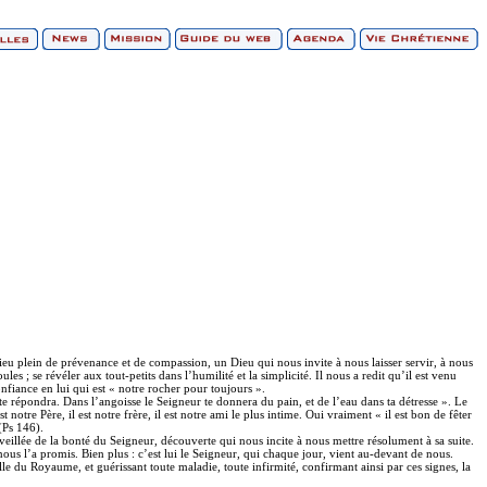
ieu plein de prévenance et de compassion, un Dieu qui nous invite à nous laisser servir, à nous
es ; se révéler aux tout-petits dans l’humilité et la simplicité. Il nous a redit qu’il est venu
fiance en lui qui est « notre rocher pour toujours ».
 te répondra. Dans l’angoisse le Seigneur te donnera du pain, et de l’eau dans ta détresse ». Le
t notre Père, il est notre frère, il est notre ami le plus intime. Oui vraiment « il est bon de fêter
 (Ps 146).
veillée de la bonté du Seigneur, découverte qui nous incite à nous mettre résolument à sa suite.
ous l’a promis. Bien plus : c’est lui le Seigneur, qui chaque jour, vient au-devant de nous.
e du Royaume, et guérissant toute maladie, toute infirmité, confirmant ainsi par ces signes, la