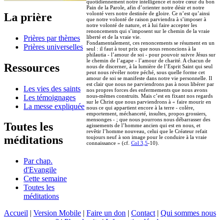
quotidiennement notre intelligence et notre cœur du bon
Pain de la Parole, afin d’orienter notre désir et notre
volonté vers notre destinée de gloire. Ce n’est qu’ainsi
La prière
que notre volonté de raison parviendra à s’imposer à
notre volonté de nature, et à lui faire accepter les
renoncements qui s’imposent sur le chemin de la vraie
Prières par thèmes
liberté et de la vraie vie.
Fondamentalement, ces renoncements se résument en un
Prières universelles
seul : il faut à tout prix que nous renoncions à la
philautia - l’amour de soi - pour pouvoir suivre Jésus sur
le chemin de l’agape - l’amour de charité. A chacun de
Ressources
nous de discerner, à la lumière de l’Esprit Saint qui seul
peut nous révéler notre péché, sous quelle forme cet
amour de soi se manifeste dans notre vie personnelle. Il
est clair que nous ne parviendrons pas à nous libérer par
Les vies des saints
nos propres forces des enfermements que nous avons
nous-mêmes construits. Mais c’est en fixant nos regards
Les témoignages
sur le Christ que nous parviendrons à « faire mourir en
La messe expliquée
nous ce qui appartient encore à la terre - colère,
emportement, méchanceté, insultes, propos grossiers,
mensonges - ; que nous pourrons nous débarrasser des
Toutes les
agissements de l’homme ancien qui est en nous, et
revêtir l’homme nouveau, celui que le Créateur refait
méditations
toujours neuf à son image pour le conduire à la vraie
connaissance » (cf.
Col 3,5
-10).
Par chap.
d'Evangile
Cette semaine
Toutes les
méditations
Accueil
|
Version Mobile
|
Faire un don
|
Contact
|
Qui sommes nous