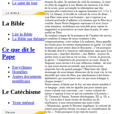
dessein de salut. Se mettant du côté du tentateur, il vient
Le saint du jour
en effet de suggérer à son Maitre de renoncer à la folie
de la croix, pour accomplir la rédemption par des
moyens plus conformes à la sagesse humaine (cf. 1 Co 1,
25). Ce faisant, il réveille la volonté de vivre de Jésus -
vrai Dieu mais aussi vrai homme - qui s’oppose à sa
volonté profonde d’adhérer à la mission que le Père lui a
La Bible
confiée. Aussi Notre-Seigneur repousse-t-il avec force
cette tentation, mobilisant son irascible pour rejeter la
suggestion et poursuivre sa route dans la paix, le cœur
unifié en Dieu.
Lire la Bible
Se rendant compte de la puissance de l’instinct de survie,
La Bible par thèmes
et combien il risque de nous conduire à des
compromissions, voire même à la trahison, Jésus appelle
les foules pour les mettre sérieusement en garde. Le vieil
homme ne peut entrer dans le Royaume ; c’est pourquoi
Ce que dit le
le disciple doit-il y renoncer radicalement, sans quoi il ne
pourra pas « marcher derrière » son Maître : la peur de
Pape
perdre tout ce qui fait sa vie ici-bas - l’avoir, le pouvoir,
la gloire - l’empêchera de poursuivre sa route. Aussi le
Seigneur nous invite-t-il à une réflexion réaliste : de tout
ce que nous aurons accumulé, que pourrons-nous
Encycliques
emporter lors du grand passage ? Rien bien sûr. Quel
Homélies
dommage de nous laisser détourner de la vraie vie, la vie
éternelle qui vient du Père, par attachement à des biens
Autres documents
éphémères qui nourrissent une vie qui nous échappe à
pontificaux
chaque instant !
Notre raison, éclairée par la foi, est sans doute sensible à
ce langage ; mais cela ne signifie pas pour autant que
Le Catéchisme
notre volonté soit convertie ; car « notre volonté de
nature s’oppose à tout ce qui est contraire à la nature »
(S. Thomas d’Aquin, Somme théologique, III, q. 18, a.
5), c’est-à-dire à toute forme de douleur ou de
Texte intégral
souffrance, à tout renoncement qui nous coûte.
« Néanmoins, ajoute le Docteur angélique, la volonté de
raison peut parfois choisir ces maux en considération de
la fin ». Voilà pourquoi il est vital de nourrir