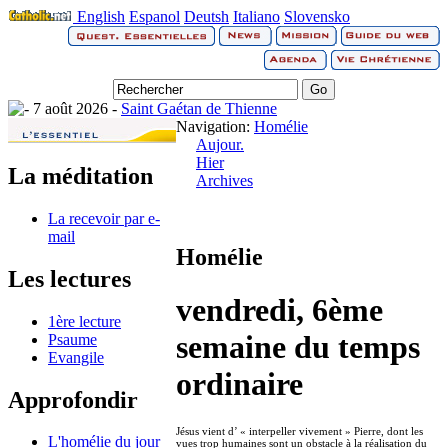
English
Espanol
Deutsh
Italiano
Slovensko
7 août 2026 -
Saint Gaétan de Thienne
Navigation:
Homélie
Aujour.
Hier
La méditation
Archives
La recevoir par e-
mail
Homélie
Les lectures
vendredi, 6ème
1ère lecture
semaine du temps
Psaume
Evangile
ordinaire
Approfondir
Jésus vient d’ « interpeller vivement » Pierre, dont les
L'homélie du jour
vues trop humaines sont un obstacle à la réalisation du