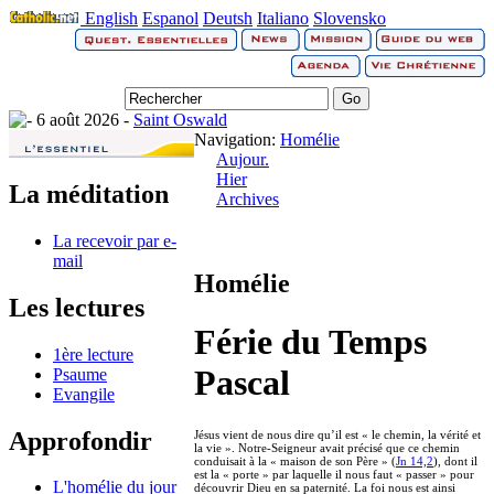
English
Espanol
Deutsh
Italiano
Slovensko
6 août 2026 -
Saint Oswald
Navigation:
Homélie
Aujour.
Hier
La méditation
Archives
La recevoir par e-
mail
Homélie
Les lectures
Férie du Temps
1ère lecture
Pascal
Psaume
Evangile
Approfondir
Jésus vient de nous dire qu’il est « le chemin, la vérité et
la vie ». Notre-Seigneur avait précisé que ce chemin
conduisait à la « maison de son Père » (
Jn 14,2
), dont il
est la « porte » par laquelle il nous faut « passer » pour
L'homélie du jour
découvrir Dieu en sa paternité. La foi nous est ainsi