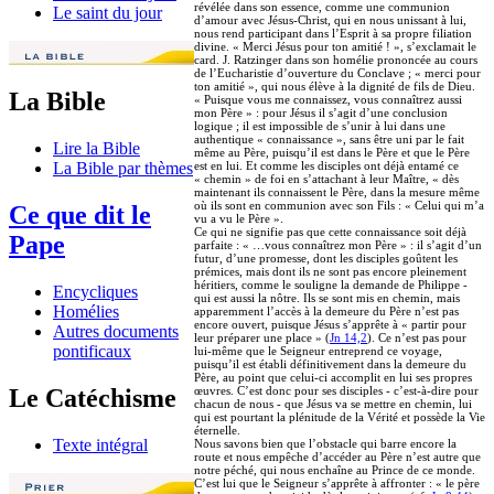
révélée dans son essence, comme une communion
Le saint du jour
d’amour avec Jésus-Christ, qui en nous unissant à lui,
nous rend participant dans l’Esprit à sa propre filiation
divine. « Merci Jésus pour ton amitié ! », s’exclamait le
card. J. Ratzinger dans son homélie prononcée au cours
de l’Eucharistie d’ouverture du Conclave ; « merci pour
ton amitié », qui nous élève à la dignité de fils de Dieu.
La Bible
« Puisque vous me connaissez, vous connaîtrez aussi
mon Père » : pour Jésus il s’agit d’une conclusion
logique ; il est impossible de s’unir à lui dans une
authentique « connaissance », sans être uni par le fait
Lire la Bible
même au Père, puisqu’il est dans le Père et que le Père
est en lui. Et comme les disciples ont déjà entamé ce
La Bible par thèmes
« chemin » de foi en s’attachant à leur Maître, « dès
maintenant ils connaissent le Père, dans la mesure même
où ils sont en communion avec son Fils : « Celui qui m’a
Ce que dit le
vu a vu le Père ».
Ce qui ne signifie pas que cette connaissance soit déjà
Pape
parfaite : « …vous connaîtrez mon Père » : il s’agit d’un
futur, d’une promesse, dont les disciples goûtent les
prémices, mais dont ils ne sont pas encore pleinement
héritiers, comme le souligne la demande de Philippe -
Encycliques
qui est aussi la nôtre. Ils se sont mis en chemin, mais
Homélies
apparemment l’accès à la demeure du Père n’est pas
encore ouvert, puisque Jésus s’apprête à « partir pour
Autres documents
leur préparer une place » (
Jn 14,2
). Ce n’est pas pour
pontificaux
lui-même que le Seigneur entreprend ce voyage,
puisqu’il est établi définitivement dans la demeure du
Père, au point que celui-ci accomplit en lui ses propres
œuvres. C’est donc pour ses disciples - c’est-à-dire pour
Le Catéchisme
chacun de nous - que Jésus va se mettre en chemin, lui
qui est pourtant la plénitude de la Vérité et possède la Vie
éternelle.
Texte intégral
Nous savons bien que l’obstacle qui barre encore la
route et nous empêche d’accéder au Père n’est autre que
notre péché, qui nous enchaîne au Prince de ce monde.
C’est lui que le Seigneur s’apprête à affronter : « le père