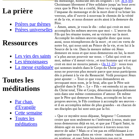
du mensonge, homicide dès les origines » (cf.
Jn 8,44
).
Choisissant librement d’être solidaire jusqu’au bout avec
ceux que le Père lui a confié, Jésus va s’engager dans
La prière
l’impasse du mensonge et de la mort dont il va briser les
verrous, afin d’ouvrir à nouveau le chemin de la vérité
et de la vie, et nous donner accès ainsi à la demeure du
Père.
Prières par thèmes
« Amen, amen, je vous le dis : celui qui croit en moi
Prières universelles
accomplira les mêmes œuvres que moi ». L’œuvre du
Fils qui les résume toutes, est sa victoire sur la mort.
Accomplir les mêmes œuvres signifie donc que nous
Ressources
aussi, nous triompherons de la mort ; et ceci en vertu de
notre foi, qui nous unit au Prince de la vie, et en lui à la
Source de la vie. Dans la mesure même où Jésus
demeure en nous et que nous demeurons en lui, la mort
Les vies des saints
n’a plus aucun pouvoir sur nous. « Celui qui croit en
moi, même s’il meurt vivra ; et tout homme qui vit et qui
Les témoignages
croit en moi ne mourra jamais » (
Jn 11,25
) : nous tous
La messe expliquée
qui sommes insérés dans le Corps du Christ par la foi,
nous ne pouvons plus mourir parce que nous participons
dès à présent à la vie du Ressuscité. Voilà pourquoi Jésus
Toutes les
peut ajouter : « Tout ce que vous demanderez en
invoquant mon nom, je le ferai, afin que le Père soit
glorifié dans le Fils ». Le « Fils » est entendu ici au sens
méditations
du Christ total, Tête et Corps, désormais inséparablement
unis dans une même communion d’amour. De même
que le Père qui demeure en Jésus, accomplit en lui ses
Par chap.
propres œuvres, le Fils continue à accomplir ses œuvres -
et il en accomplira même de plus grandes - en chacun de
d'Evangile
ses disciples qui lui sont unis par la foi.
Cette semaine
« Que ce mystère nous dépasse, Seigneur ! Comment
Toutes les
croire que non seulement tu t’intéresses à nous, mais que
nous demeurons déjà en toi, et que par l’Esprit Saint, tu
méditations
désires agir en nous et poursuivre à travers nous ton
œuvre de salut ? Mais ce n’est pas en réfléchissant à ce
mystère que nous allons en vivre : mieux vaut le mettre
en pratique, et oser faire les premiers pas qui te