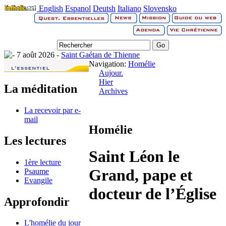
English
Espanol
Deutsh
Italiano
Slovensko
7 août 2026 -
Saint Gaétan de Thienne
Navigation:
Homélie
Aujour.
Hier
La méditation
Archives
La recevoir par e-
mail
Homélie
Les lectures
Saint Léon le
1ère lecture
Grand, pape et
Psaume
Evangile
docteur de l’Église
Approfondir
L'homélie du jour