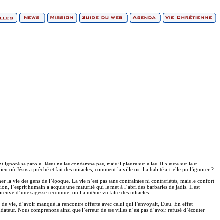
nt ignoré sa parole. Jésus ne les condamne pas, mais il pleure sur elles. Il pleure sur leur
 où Jésus a prêché et fait des miracles, comment la ville où il a habité a-t-elle pu l’ignorer ?
r la vie des gens de l’époque. La vie n’est pas sans contraintes ni contrariétés, mais le confort
n, l’esprit humain a acquis une maturité qui le met à l’abri des barbaries de jadis. Il est
t preuve d’une sagesse reconnue, on l’a même vu faire des miracles.
de vie, d’avoir manqué la rencontre offerte avec celui qui l’envoyait, Dieu. En effet,
ndateur. Nous comprenons ainsi que l’erreur de ses villes n’est pas d’avoir refusé d’écouter