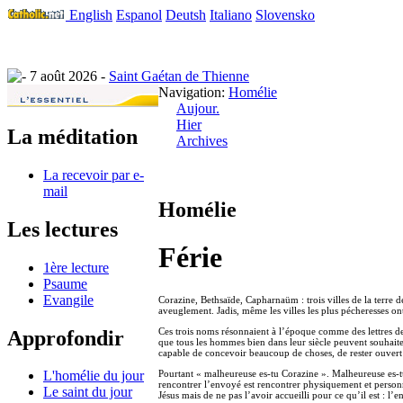
English
Espanol
Deutsh
Italiano
Slovensko
7 août 2026 -
Saint Gaétan de Thienne
Navigation:
Homélie
Aujour.
Hier
La méditation
Archives
La recevoir par e-
mail
Homélie
Les lectures
Férie
1ère lecture
Psaume
Evangile
Corazine, Bethsaïde, Capharnaüm : trois villes de la terre de 
aveuglement. Jadis, même les villes les plus pécheresses on
Ces trois noms résonnaient à l’époque comme des lettres de n
Approfondir
que tous les hommes bien dans leur siècle peuvent souhaiter 
capable de concevoir beaucoup de choses, de rester ouvert 
Pourtant « malheureuse es-tu Corazine ». Malheureuse es-tu
L'homélie du jour
rencontrer l’envoyé est rencontrer physiquement et personne
Le saint du jour
Jésus mais de ne pas l’avoir accueilli pour ce qu’il est : 