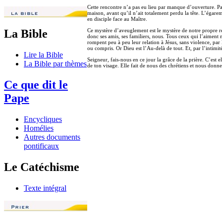
Cette rencontre n’a pas eu lieu par manque d’ouverture. Pas
maison, avant qu’il n’ait totalement perdu la tête. L’égar
en disciple face au Maître.
Ce mystère d’aveuglement est le mystère de notre propre rel
La Bible
donc ses amis, ses familiers, nous. Tous ceux qui l’aiment m
rompent peu à peu leur relation à Jésus, sans violence, par l
ou compris. Or Dieu est l’Au-delà de tout. Et, par l’intimit
Lire la Bible
Seigneur, fais-nous en ce jour la grâce de la prière. C’est 
La Bible par thèmes
de ton visage. Elle fait de nous des chrétiens et nous donne
Ce que dit le
Pape
Encycliques
Homélies
Autres documents
pontificaux
Le Catéchisme
Texte intégral