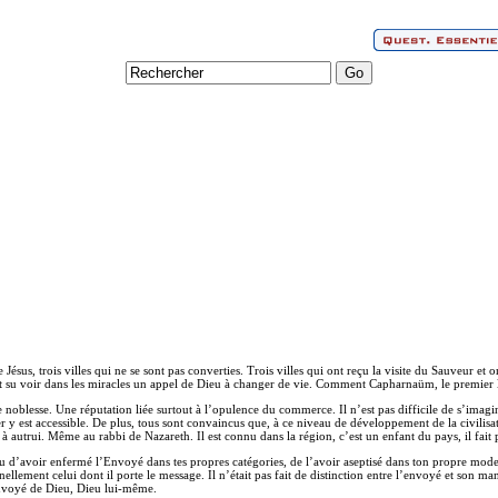
Jésus, trois villes qui ne se sont pas converties. Trois villes qui ont reçu la visite du Sauveur et o
t su voir dans les miracles un appel de Dieu à changer de vie. Comment Capharnaüm, le premier lieu
oblesse. Une réputation liée surtout à l’opulence du commerce. Il n’est pas difficile de s’imagine
y est accessible. De plus, tous sont convaincus que, à ce niveau de développement de la civilisatio
à autrui. Même au rabbi de Nazareth. Il est connu dans la région, c’est un enfant du pays, il fai
 d’avoir enfermé l’Envoyé dans tes propres catégories, de l’avoir aseptisé dans ton propre mode 
llement celui dont il porte le message. Il n’était pas fait de distinction entre l’envoyé et son ma
l’envoyé de Dieu, Dieu lui-même.