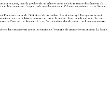
 et relations, venir le protéger de lui-même et tenter de le faire rentrer discrètement à la
it au Messie mais ne s’est pas située en créature face au Créateur, en pécheur face au Sauveur,
ente l’âme sous un mode d’intimité et de profondeur. Les villes sur qui Jésus pleure ce sont
nnaissent mais ne le laissent pas assez se révéler lui-même. Tous ceux-là sont ces villes qui
besoin de l’entendre, et finalement ils ne l’acceptent que dans la mesure où il peut être maîtrisé
s apôtres, leurs successeurs et tous les témoins de l’évangile, de prendre forme en nous. La forme