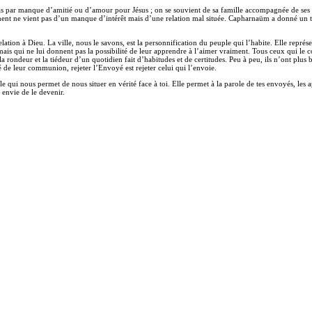
 par manque d’amitié ou d’amour pour Jésus ; on se souvient de sa famille accompagnée de ses amis
ement ne vient pas d’un manque d’intérêt mais d’une relation mal située. Capharnaüm a donné un to
ation à Dieu. La ville, nous le savons, est la personnification du peuple qui l’habite. Elle représ
ais qui ne lui donnent pas la possibilité de leur apprendre à l’aimer vraiment. Tous ceux qui le co
a rondeur et la tiédeur d’un quotidien fait d’habitudes et de certitudes. Peu à peu, ils n’ont plus 
é de leur communion, rejeter l’Envoyé est rejeter celui qui l’envoie.
elle qui nous permet de nous situer en vérité face à toi. Elle permet à la parole de tes envoyés, le
 envie de le devenir.