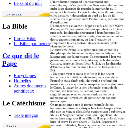
L’introduction surprend : contrairement aux
Le saint du jour
synoptiques, il n’est pas dit que Jésus aurait donné l’un
ordre à ses disciples de prendre la mer tandis qu’il
renverrait les foules. Le soir tombe, nous dit saint Jean,
et les disciples « descendent au bord du lac où ils
s’embarquent pour rejoindre l’autre rive », sans un mot
d’explication.
La Bible
L’atmosphère est lourde : déçus du refus de leur Maître
d’accepter l’investiture équivoque qui vient de lui être
proposée, les disciples retournent à leurs barques. Ils
s’enfoncent dans la nuit du doute, descendent au niveau
Lire la Bible
des cogitations humaines, au lieu d’essayer de
comprendre le sens profond des événements qu’ils
La Bible par thèmes
viennent de vivre.
Le quatrième évangile suggère ainsi que ce sont les
disciples qui délibérément se séparent du Seigneur, le
Ce que dit le
laissant seul, sur la montagne. Ils retournent à leur vie
passée, un peu comme les apôtres après le drame du
Pape
Calvaire, reprenant leurs filets (Jn 21), ou les disciples
d’Emmaüs, tournant le dos à la cité de Jérusalem (Lc
24).
« Un grand vent se mit à souffler et le lac devint
Encycliques
houleux ». Ce n’était certainement pas le vent de la
Homélies
Pentecôte mais plutôt celui du trouble profond qui
menace notre vie spirituelle lorsque nous abandonnons
Autres documents
le Christ. L’image de la mer démontée, symbole de
pontificaux
l’abîme, des ténèbres, de la mort, contraste
singulièrement avec les pentes verdoyantes de la
montagne où ils venaient de participer au banquet
messianique.
Le Catéchisme
On imagine sans peine la terreur mortelle de ces
hommes, impuissants à diriger leur frêle barque à fond
plat que les vagues déchaînées commencent à submerger.
Texte intégral
Mais « le Seigneur entend ceux qui l’appellent : de
toutes leurs angoisses il les délivre. Il est proche du cœur
brisé, il sauve l’esprit abattu » (Ps 32). Reprenant à
nouveau l’initiative, Jésus s’approche d’eux « en foulant