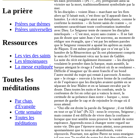
les eaux profondes » (Ps 77, 20), préfigurant ainsi sa
victoire sur la mort, traditionnellement symbolisée par la
mer.
La prière
Si les disciples « voient Jésus » marchant sur les flots
alors qu’il faisait nuit, c’est donc qu’il apparaît dans la
lumière. Le récit suggère ainsi une théophanie, comme le
confirme la mention : « ils furent saisis de crainte », ce
Prières par thèmes
sentiment caractérisant toute confrontation inattendue
Prières universelles
avec Dieu. Le Seigneur tente de rassurer les disciples
interloqués : « C’est moi, soyez sans crainte ». Il ne fait
pas de doute que saint Jean s’est souvenu, au moment de
Ressources
rédiger son évangile, que c’est par les mêmes paroles
que le Seigneur ressuscité a apaisé les apôtres au matin
de Pâques. Il est même probable que ce n’est qu’à la
lumière de la Résurrection qu’ils ont pleinement compris
Les vies des saints
le sens de l’événement vécu sur la mer de Galilée.
La suite du récit est également étonnante : « les disciples
Les témoignages
voulaient le prendre dans la barque, mais aussitôt, la
La messe expliquée
barque atteignit le rivage à l’endroit où ils se rendaient ».
Difficile d’imaginer qu’ils aient franchi d’un bond
l’autre moitié du trajet qui restait à parcourir. A moins
Toutes les
que « le rivage » renvoie à la terre ferme de la confiance
et de l’espérance que les disciples avaient quittée en se
séparant de leur Maître et en se laissant envahir par le
méditations
doute. Dans toutes les nuits et les combats, seule la
confession de foi en celui qui a vaincu la mort, la
certitude de sa présence dans notre « barque », nous
Par chap.
permet de garder le cap et de rejoindre le rivage où il
nous attend.
d'Evangile
« “Oui elle est droite la parole du Seigneur ; il est fidèle
Cette semaine
en tout ce qu’il fait” (Ps 32) : nous le croyons, Seigneur ;
mais comme il est difficile de vivre dans la confiance
Toutes les
lorsque que tout semble nous prouver la vanité de notre
méditations
espérance. Apprends-nous à changer notre regard sur
notre vie. Dès que l’épreuve nous atteint, nous pensons
spontanément que tu nous as abandonnés, voire
réprouvés. Pourtant, ton apôtre Pierre ne nous enseigne-
t-il pas que “la qualité de notre foi doit être vérifiée par