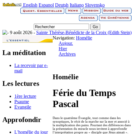
English
Espanol
Deutsh
Italiano
Slovensko
9 août 2026 -
Sainte Thérèse-Bénédicte de la Croix (Edith Stein)
Navigation:
Homélie
Aujour.
Hier
La méditation
Archives
La recevoir par e-
mail
Homélie
Les lectures
Férie du Temps
1ère lecture
Pascal
Psaume
Evangile
Approfondir
Dans le quatrième Évangile, tout comme dans les
synoptiques, le récit de la marche sur la mer et associé à
la multiplication des pains. Pourtant des différences dans
la présentation du miracle nous invitent à approfondir
L'homélie du jour
l’interprétation propre au « disciple que Jésus aimait ».