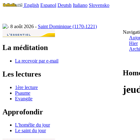
English
Espanol
Deutsh
Italiano
Slovensko
8 août 2026 -
Saint Dominique (1170-1221)
Navigati
Aujou
Hier
La méditation
Arch
La recevoir par e-mail
Homé
Les lectures
jeu
1ère lecture
Psaume
Evangile
Approfondir
L'homélie du jour
Le saint du jour