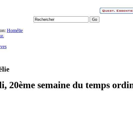
on:
Homélie
r.
ives
lie
di, 20ème semaine du temps ordin