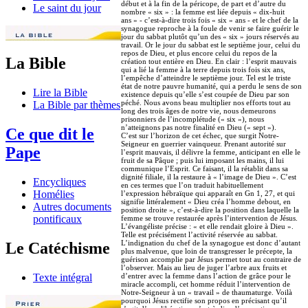
début et à la fin de la péricope, de part et d’autre du
Le saint du jour
nombre « six » : la femme est liée depuis « dix-huit
ans » - c’est-à-dire trois fois « six » ans - et le chef de la
synagogue reproche à la foule de venir se faire guérir le
jour du sabbat plutôt qu’un des « six » jours réservés au
travail. Or le jour du sabbat est le septième jour, celui du
repos de Dieu, et plus encore celui du repos de la
La Bible
création tout entière en Dieu. En clair : l’esprit mauvais
qui a lié la femme à la terre depuis trois fois six ans,
l’empêche d’atteindre le septième jour. Tel est le triste
état de notre pauvre humanité, qui a perdu le sens de son
Lire la Bible
existence depuis qu’elle s’est coupée de Dieu par son
péché. Nous avons beau multiplier nos efforts tout au
La Bible par thèmes
long des trois âges de notre vie, nous demeurons
prisonniers de l’incomplétude (« six »), nous
n’atteignons pas notre finalité en Dieu (« sept »).
Ce que dit le
C’est sur l’horizon de cet échec, que surgit Notre-
Seigneur en guerrier vainqueur. Prenant autorité sur
Pape
l’esprit mauvais, il délivre la femme, anticipant en elle le
fruit de sa Pâque ; puis lui imposant les mains, il lui
communique l’Esprit. Ce faisant, il la rétablit dans sa
dignité filiale, il la restaure à « l’image de Dieu ». C’est
Encycliques
en ces termes que l’on traduit habituellement
Homélies
l’expression hébraïque qui apparaît en Gn 1, 27, et qui
signifie littéralement « Dieu créa l’homme debout, en
Autres documents
position droite », c’est-à-dire la position dans laquelle la
pontificaux
femme se trouve restaurée après l’intervention de Jésus.
L’évangéliste précise : « et elle rendait gloire à Dieu ».
Telle est précisément l’activité réservée au sabbat.
L’indignation du chef de la synagogue est donc d’autant
Le Catéchisme
plus malvenue, que loin de transgresser le précepte, la
guérison accomplie par Jésus permet tout au contraire de
l’observer. Mais au lieu de juger l’arbre aux fruits et
d’entrer avec la femme dans l’action de grâce pour le
Texte intégral
miracle accompli, cet homme réduit l’intervention de
Notre-Seigneur à un « travail » de thaumaturge. Voilà
pourquoi Jésus rectifie son propos en précisant qu’il