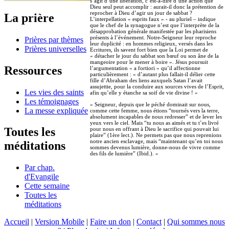
s’agit d’une libération, c’est-à-dire d’une action que
Dieu seul peut accomplir : aurait-il donc la prétention de
reprocher à Dieu d’agir un jour de sabbat ?
La prière
L’interpellation « esprits faux » - au pluriel – indique
que le chef de la synagogue n’est que l’interprète de la
désapprobation générale manifestée par les pharisiens
présents à l’événement. Notre-Seigneur leur reproche
Prières par thèmes
leur duplicité : en hommes religieux, versés dans les
Prières universelles
Ecritures, ils savent fort bien que la Loi permet de
« détacher le jour du sabbat son bœuf ou son âne de la
mangeoire pour le mener à boire ». Jésus poursuit
Ressources
l’argumentation « a fortiori » qu’il affectionne
particulièrement : « d’autant plus fallait-il délier cette
fille d’Abraham des liens auxquels Satan l’avait
assujettie, pour la conduire aux sources vives de l’Esprit,
Les vies des saints
afin qu’elle y étanche sa soif de vie divine ! »
Les témoignages
« Seigneur, depuis que le péché dominait sur nous,
La messe expliquée
comme cette femme, nous étions “tournés vers la terre,
absolument incapables de nous redresser” et de lever les
yeux vers le ciel. Mais “tu nous as aimés et tu t’es livré
Toutes les
pour nous en offrant à Dieu le sacrifice qui pouvait lui
plaire” (1ère lect.). Ne permets pas que nous reprenions
notre ancien esclavage, mais “maintenant qu’en toi nous
méditations
sommes devenus lumière, donne-nous de vivre comme
des fils de lumière” (Ibid.). »
Par chap.
d'Evangile
Cette semaine
Toutes les
méditations
Accueil
|
Version Mobile
|
Faire un don
|
Contact
|
Qui sommes nous