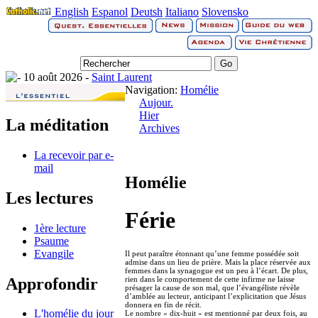
English
Espanol
Deutsh
Italiano
Slovensko
10 août 2026 -
Saint Laurent
Navigation:
Homélie
Aujour.
Hier
La méditation
Archives
La recevoir par e-
mail
Homélie
Les lectures
Férie
1ère lecture
Psaume
Evangile
Il peut paraître étonnant qu’une femme possédée soit
admise dans un lieu de prière. Mais la place réservée aux
femmes dans la synagogue est un peu à l’écart. De plus,
Approfondir
rien dans le comportement de cette infirme ne laisse
présager la cause de son mal, que l’évangéliste révèle
d’amblée au lecteur, anticipant l’explicitation que Jésus
donnera en fin de récit.
L'homélie du jour
Le nombre « dix-huit » est mentionné par deux fois, au