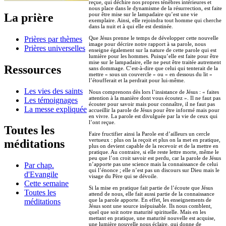
reçue, qui déchire nos propres ténèbres intérieures et
nous place dans le dynamisme de la résurrection, est faite
La prière
pour être mise sur le lampadaire qu’est une vie
exemplaire. Ainsi, elle rejoindra tout homme qui cherche
dans la nuit et à qui elle est destinée.
Prières par thèmes
Que Jésus prenne le temps de développer cette nouvelle
image pour décrire notre rapport à sa parole, nous
Prières universelles
enseigne également sur la nature de cette parole qui est
lumière pour les hommes. Puisqu’elle est faite pour être
mise sur le lampadaire, elle ne peut être traitée autrement
Ressources
sans dommage. C’est-à-dire que celui qui tenterait de la
mettre « sous un couvercle » ou « en dessous du lit »
l’étoufferait et la perdrait pour lui-même.
Les vies des saints
Nous comprenons dès lors l’insistance de Jésus : « faites
attention à la manière dont vous écoutez ». Il ne faut pas
Les témoignages
écouter pour savoir mais pour connaître, il ne faut pas
La messe expliquée
accueillir la parole de Jésus pour être informé mais pour
en vivre. La parole est divulguée par la vie de ceux qui
l’ont reçue.
Toutes les
Faire fructifier ainsi la Parole est d’ailleurs un cercle
vertueux : plus on la reçoit et plus on la met en pratique,
méditations
plus on devient capable de la recevoir et de la mettre en
pratique. Au contraire, si elle reste lettre morte, même le
peu que l’on croit savoir est perdu, car la parole de Jésus
n’apporte pas une science mais la connaissance de celui
Par chap.
qui l’énonce ; elle n’est pas un discours sur Dieu mais le
d'Evangile
visage du Père qui se dévoile.
Cette semaine
Si la mise en pratique fait partie de l’écoute que Jésus
Toutes les
attend de nous, elle fait aussi partie de la connaissance
que la parole apporte. En effet, les enseignements de
méditations
Jésus sont une source inépuisable. Ils nous comblent,
quel que soit notre maturité spirituelle. Mais en les
mettant en pratique, une maturité nouvelle est acquise,
une lumière nouvelle nous éclaire, qui donne de