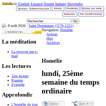
English
Espanol
Deutsh
Italiano
Slovensko
8 août 2026 -
Saint Dominique (1170-1221)
Navigation:
Homélie
Aujour.
Hier
La méditation
Archives
La recevoir par e-
mail
Homélie
Les lectures
lundi, 25ème
1ère lecture
semaine du temps
Psaume
Evangile
ordinaire
Approfondir
L'homélie du jour