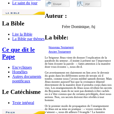
Le saint du jour
Auteur :
La Bible
Frère Dominique, fsj
Lire la Bible
La bible:
La Bible par thèmes
Nouveau Testament
Ce que dit le
Ancien Testament
Pape
Le Seigneur Jésus vient de donner l’explication de la
parabole du semeur ; il insiste à présent sur l’importance
de bien écouter la parole : « faites attention à la manière
dont vous écoutez », nous dit-il.
Encycliques
Homélies
Cet avertissement est clairement en lien avec le devenir
du grain dans les différentes sortes de terrain où il
Autres documents
tombe, comme nous l’avons médité samedi dernier. Mais
pontificaux
Jésus montre aujourd’hui que la croissance dépend
directement de la manière dont il prendra corps dans nos
vies. Les enseignements de Jésus nous révèlent les secrets
Le Catéchisme
du Royaume, mais ils ne sont pas destinés à être cachés
ou à n’être connus que de certains privilégiés, dont nous
serions. Non, ces secrets doivent être révélés à tout
homme.
Texte intégral
Or le premier mode de propagation de l’enseignement
de Jésus est sa mise en pratique : « voyez comme ils
s’aiment », nous dit ailleurs l’évangile ! La lumière