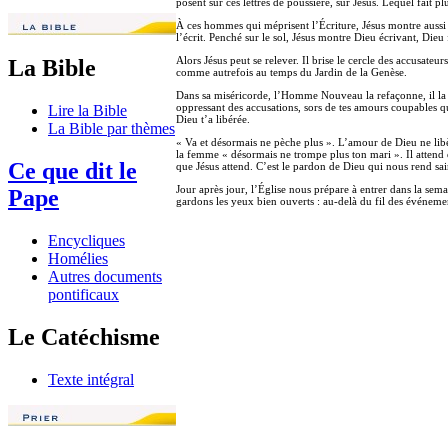
posent sur ces lettres de poussière, sur Jésus. Lequel fait pl
À ces hommes qui méprisent l’Écriture, Jésus montre aussi qu’
l’écrit. Penché sur le sol, Jésus montre Dieu écrivant, Dieu 
Alors Jésus peut se relever. Il brise le cercle des accusate
La Bible
comme autrefois au temps du Jardin de la Genèse.
Dans sa miséricorde, l’Homme Nouveau la refaçonne, il la r
oppressant des accusations, sors de tes amours coupables qui
Lire la Bible
Dieu t’a libérée.
La Bible par thèmes
« Va et désormais ne pèche plus ». L’amour de Dieu ne libèr
la femme « désormais ne trompe plus ton mari ». Il attend d
Ce que dit le
que Jésus attend. C’est le pardon de Dieu qui nous rend sai
Jour après jour, l’Église nous prépare à entrer dans la sem
Pape
gardons les yeux bien ouverts : au-delà du fil des événement
Encycliques
Homélies
Autres documents
pontificaux
Le Catéchisme
Texte intégral