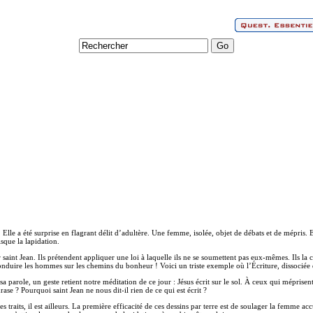
lle a été surprise en flagrant délit d’adultère. Une femme, isolée, objet de débats et de mépris. 
isque la lapidation.
 saint Jean. Ils prétendent appliquer une loi à laquelle ils ne se soumettent pas eux-mêmes. Ils l
onduire les hommes sur les chemins du bonheur ! Voici un triste exemple où l’Écriture, dissociée 
a parole, un geste retient notre méditation de ce jour : Jésus écrit sur le sol. À ceux qui méprisent 
ase ? Pourquoi saint Jean ne nous dit-il rien de ce qui est écrit ?
 traits, il est ailleurs. La première efficacité de ces dessins par terre est de soulager la femme a