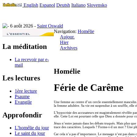
English
Espanol
Deutsh
Italiano
Slovensko
6 août 2026 -
Saint Oswald
Navigation:
Homélie
Aujour.
Hier
La méditation
Archives
La recevoir par e-
mail
Homélie
Les lectures
Férie de Carême
1ère lecture
Psaume
Evangile
Une femme au centre d’un cercle essentiellement masculin. E
la femme adultère. Sa vie est suspendue à un souffle, elle r
L’hypocrisie des accusateurs est magistralement révélée par
Approfondir
elle. Cette Loi est pourtant celle que Dieu a donnée pour c
Jésus n’entre jamais dans les débats truqués. Mais plus que s
trace des caractères. Lesquels ? Forme-t-il un mot ? Une phr
L'homélie du jour
Le saint du jour
Car cela n’a pas d’importance. Le message n’est pas dans ces