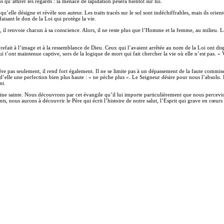
us qu’attirer les regards : la menace de lapidation pèsera bientôt sur lui.
elle désigne et révèle son auteur. Les traits tracés sur le sol sont indéchiffrables, mais ils orient
faisant le don de la Loi qui protège la vie.
urs, il renvoie chacun à sa conscience. Alors, il ne reste plus que l’Homme et la femme, au milieu.
efait à l’image et à la ressemblance de Dieu. Ceux qui l’avaient arrêtée au nom de la Loi ont di
 t’ont maintenue captive, sors de la logique de mort qui fait chercher la vie où elle n’est pas. « 
e pas seulement, il rend fort également. Il ne se limite pas à un dépassement de la faute commise
’elle une perfection bien plus haute : « ne pèche plus ». Le Seigneur désire pour nous l’absolu. 
nt.
aine sainte. Nous découvrons par cet évangile qu’il lui importe particulièrement que nous percevio
s, nous aurons à découvrir le Père qui écrit l’histoire de notre salut, l’Esprit qui grave en cœur