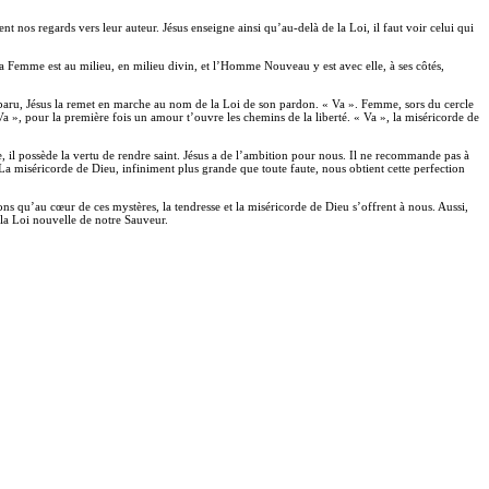
ent nos regards vers leur auteur. Jésus enseigne ainsi qu’au-delà de la Loi, il faut voir celui qui
 La Femme est au milieu, en milieu divin, et l’Homme Nouveau y est avec elle, à ses côtés,
sparu, Jésus la remet en marche au nom de la Loi de son pardon. « Va ». Femme, sors du cercle
Va », pour la première fois un amour t’ouvre les chemins de la liberté. « Va », la miséricorde de
, il possède la vertu de rendre saint. Jésus a de l’ambition pour nous. Il ne recommande pas à
La miséricorde de Dieu, infiniment plus grande que toute faute, nous obtient cette perfection
ns qu’au cœur de ces mystères, la tendresse et la miséricorde de Dieu s’offrent à nous. Aussi,
s la Loi nouvelle de notre Sauveur.