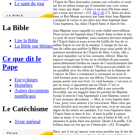
l’Esprit de Dieu descendre comme une colombe et venir
Le saint du jour
sur lui en même temps qu’il entendait une voix venue
des cieux qui disait : « Celui-ci est mon Fils bien-aimé,
qui a toute ma faveur » (Cf.
Mt 3,16
-17). Jésus est donc
bien ce Roi-Messie annoncé par Isaïe dont Jean-Baptiste
a préparé la venue et qui alors que Jean baptisait dans
l’eau baptisera, lui, dans l’Esprit Saint et dans le feu.
La Bible
Jean-Baptiste nous rappelle ici cette réalité merveilleuse :
Nous avons été baptisés dans l’Esprit-Saint et dans le feu.
Le jour de notre baptême, nous sommes devenus temples
Lire la Bible
de l’Esprit-Saint et nous avons été brûlés du feu de ce
même Esprit en vue de la mission. L’image du feu est
La Bible par thèmes
une de celles que préfère la Bible pour nous parler de la
présence mystérieuse de l’Esprit de Dieu. Certes, elle a
de quoi inquiéter car le feu consume, détruit. Mais les
Ce que dit le
espaces ravagés par le feu ne se révèlent-ils pas ensuite
particulièrement fertiles en raison de l’enrichissement des
Pape
terres par les résidus calcinés ? Nous pouvons établir ici
un parallèle avec les effets du baptême où la flamme de
l’amour de Dieu a commencé à consumer en nous le
vieil homme pour que sur ses débris, l’homme nouveau
Encycliques
puisse porter tout son fruit. Ce vieil homme, c’est tout ce
Homélies
qui en nous, n’appartient pas au Christ. C’est ce
paradoxe d’un feu purificateur allié à une nouvelle
Autres documents
fécondité, qui est suggéré dans les paroles du Baptiste
pontificaux
lorsqu’il associe l’eau baptismale à une flamme, source
d’une moisson abondante : « Moi, je vous baptise dans
l’eau, pour vous amener à la conversion. Mais celui qui
vient derrière moi est plus fort que moi, et je ne suis pas
Le Catéchisme
digne de lui retirer ses sandales. Lui vous baptisera dans
l’Esprit Saint et dans le feu ; il tient la pelle à vanner
dans sa main, il va nettoyer son aire à battre le blé, et il
amassera le grain dans son grenier. Quant à la paille, il la
Texte intégral
brûlera dans un feu qui ne s’éteint pas » (Cf. Evangile)
Dieu, qui n’est qu’amour veut nous purifier par le feu de
son amour jusqu’à ce qu’il n’y ait plus rien à détruire en