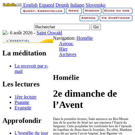
English
Espanol
Deutsh
Italiano
Slovensko
6 août 2026 -
Saint Oswald
Navigation:
Homélie
Aujour.
Hier
La méditation
Archives
La recevoir par e-
mail
Homélie
Les lectures
2e dimanche de
1ère lecture
l’Avent
Psaume
Evangile
Approfondir
Dans la première lecture, Isaïe annonce un Roi-Messie
issu de la souche de Jessé sur qui reposera l’Esprit du
Seigneur. Cette prophétie fut confirmée lors de l’épisode
du baptême de Jésus dans le Jourdain. En effet, Matthieu
L'homélie du jour
nous dit qu’après l’avoir baptisé, Jean Baptiste vit