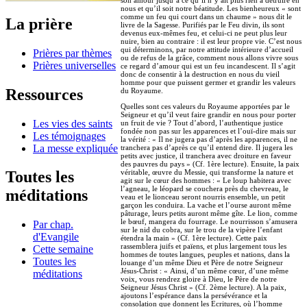
nous et qu’il soit notre béatitude. Les bienheureux « sont
comme un feu qui court dans un chaume » nous dit le
La prière
livre de la Sagesse. Purifiés par le Feu divin, ils sont
devenus eux-mêmes feu, et celui-ci ne peut plus leur
nuire, bien au contraire : il est leur propre vie. C’est nous
qui déterminons, par notre attitude intérieure d’accueil
Prières par thèmes
ou de refus de la grâce, comment nous allons vivre sous
Prières universelles
ce regard d’amour qui est un feu incandescent. Il s’agit
donc de consentir à la destruction en nous du vieil
homme pour que puissent germer et grandir les valeurs
Ressources
du Royaume.
Quelles sont ces valeurs du Royaume apportées par le
Seigneur et qu’il veut faire grandir en nous pour porter
Les vies des saints
un fruit de vie ? Tout d’abord, l’authentique justice
fondée non pas sur les apparences et l’ouï-dire mais sur
Les témoignages
la vérité : « Il ne jugera pas d’après les apparences, il ne
La messe expliquée
tranchera pas d’après ce qu’il entend dire. Il jugera les
petits avec justice, il tranchera avec droiture en faveur
des pauvres du pays » (Cf. 1ère lecture). Ensuite, la paix
véritable, œuvre du Messie, qui transforme la nature et
Toutes les
agit sur le cœur des hommes : « Le loup habitera avec
l’agneau, le léopard se couchera près du chevreau, le
méditations
veau et le lionceau seront nourris ensemble, un petit
garçon les conduira. La vache et l’ourse auront même
pâturage, leurs petits auront même gîte. Le lion, comme
le bœuf, mangera du fourrage. Le nourrisson s’amusera
Par chap.
sur le nid du cobra, sur le trou de la vipère l’enfant
d'Evangile
étendra la main » (Cf. 1ère lecture). Cette paix
rassemblera juifs et païens, et plus largement tous les
Cette semaine
hommes de toutes langues, peuples et nations, dans la
Toutes les
louange d’un même Dieu et Père de notre Seigneur
Jésus-Christ : « Ainsi, d’un même cœur, d’une même
méditations
voix, vous rendrez gloire à Dieu, le Père de notre
Seigneur Jésus Christ » (Cf. 2ème lecture). A la paix,
ajoutons l’espérance dans la persévérance et la
consolation que donnent les Ecritures, où l’homme